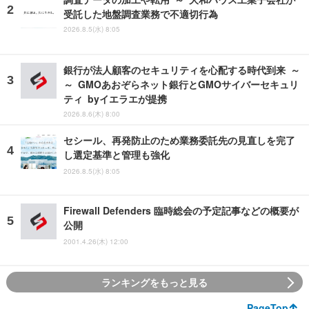
受託した地盤調査業務で不適切行為
2026.8.5(水) 8:05
銀行が法人顧客のセキュリティを心配する時代到来 ～
～ GMOあおぞらネット銀行とGMOサイバーセキュリ
ティ byイエラエが提携
2026.8.6(木) 8:00
セシール、再発防止のため業務委託先の見直しを完了
し選定基準と管理も強化
2026.8.5(水) 8:05
Firewall Defenders 臨時総会の予定記事などの概要が
公開
2001.4.26(木) 12:00
ランキングをもっと見る
PageTop