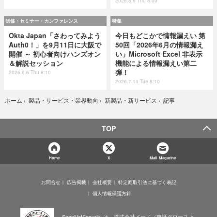
2026.8.6 Thu 8:00
研修・セミナー・カンファレンス
特集
Okta Japan「さわってみよう
今日もどこかで情報漏えい 第
Auth0！」を9月11日に大阪で
50回「2026年6月の情報漏え
開催 ～ 初心者向けハンズオン
い」Microsoft Excel 非表示
＆解説セッション
機能による情報漏えい第二
弾！
2026.8.6 Thu 8:10
2026.7.14 Tue 8:10
記事
ホーム
›
製品・サービス・業界動向
›
新製品・新サービス
›
TOP
Home
X
Mail Magazine
お問合せ
広告掲載
会社概要
特定商取引法に基づく表記
個人情報保護方針
ScanNetSecurity は、株式会社イード（東証グロース上