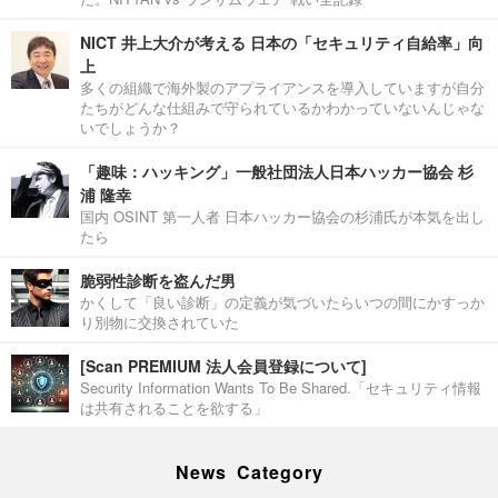
NICT 井上大介が考える 日本の「セキュリティ自給率」向
上
多くの組織で海外製のアプライアンスを導入していますが自分
たちがどんな仕組みで守られているかわかっていないんじゃな
いでしょうか？
「趣味：ハッキング」一般社団法人日本ハッカー協会 杉
浦 隆幸
国内 OSINT 第一人者 日本ハッカー協会の杉浦氏が本気を出し
たら
脆弱性診断を盗んだ男
かくして「良い診断」の定義が気づいたらいつの間にかすっか
り別物に交換されていた
[Scan PREMIUM 法人会員登録について]
Security Information Wants To Be Shared.「セキュリティ情報
は共有されることを欲する」
News Category