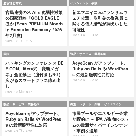
脆弱性と脅威
インシデント・事故
官民連携の米 AI × 脆弱性対策
新エフエイコムにランサムウ
の国家戦略「GOLD EAGLE」
ェア攻撃、取引先の従業員に
ほか [Scan PREMIUM Month
関する個人情報が漏えいした
ly Executive Summary 2026
可能性
年7月度]
2026.8.6 Thu 8:05
2026.8.6 Thu 8:15
国際
製品・サービス・業界動向
ハッキングカンファレンス DE
AeyeScan がアップデート、
F CON、Meta式「変態メガ
Ruby on Rails や WordPres
ネ」全面禁止（度付きもNG）
s の最新脆弱性に対応
広がるスマートグラス締め出
2026.8.6 Thu 8:00
し
2026.8.3 Mon 8:15
製品・サービス・業界動向
調査・レポート・白書・ガイドライン
AeyeScan がアップデート、
市民プールやエネルギー企業
Ruby on Rails や WordPres
が標的に ～ IPA が制御システ
s の最新脆弱性に対応
ムの最新サイバーインシデン
ト事例を追加
2026.8.6 Thu 8:00