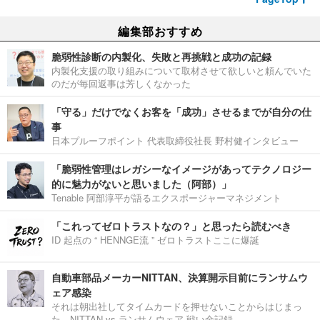
編集部おすすめ
脆弱性診断の内製化、失敗と再挑戦と成功の記録
内製化支援の取り組みについて取材させて欲しいと頼んでいた
のだが毎回返事は芳しくなかった
「守る」だけでなくお客を「成功」させるまでが自分の仕
事
日本プルーフポイント 代表取締役社長 野村健インタビュー
「脆弱性管理はレガシーなイメージがあってテクノロジー
的に魅力がないと思いました（阿部）」
Tenable 阿部淳平が語るエクスポージャーマネジメント
「これってゼロトラストなの？」と思ったら読むべき
ID 起点の “ HENNGE流 ” ゼロトラストここに爆誕
自動車部品メーカーNITTAN、決算開示目前にランサムウ
ェア感染
それは朝出社してタイムカードを押せないことからはじまっ
た。NITTAN vs ランサムウェア 戦い全記録