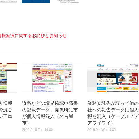
情報漏洩に関するお詫びとお知らせ
人情報
道路などの境界確認申請書
業務委託先が誤って他の
資源ご
の記載データ、提供時に市
社への報告データに個人
い三重
が個人情報混入（名古屋
報を混入（ケーブルメデ
市）
アワイワイ）
2020.2.18 Tue 10:00
2019.9.4 Wed 8:05