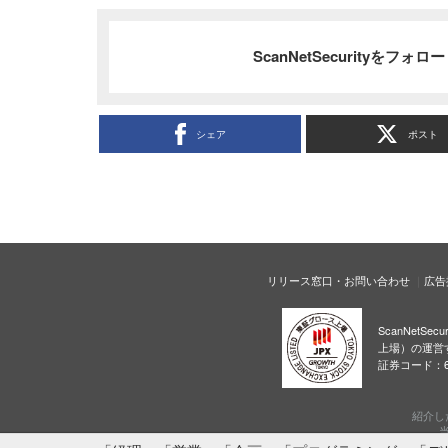
ScanNetSecurityをフォ
シェア
ポスト
リリース窓口・お問い合わせ
広告
ScanNetS
上場）の運営
証券コード：6
紹介し
当