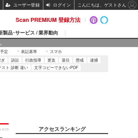
ユーザー登録
ログイン
こんにちは、ゲストさん
Scan PREMIUM 登録方法
 新製品･サービス / 業界動向
ん
予定
表記基準
スマホ
稼ぎ
訴訟
行政指導
更迭
退任
懲戒
逮捕
テスト 診断 違い
文字コピーできないPDF
アクセスランキング
e 8:05