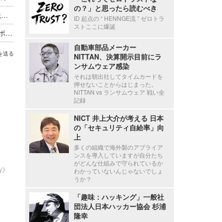
の？」と思ったら読むべき
停職1ヶ月 ～ 市職員が飲食店関係者に関する市税等の情報を口外
ID 起点の “ HENNGE流 ” ゼロトラ
ストここに爆誕
海外貨物検査と契約する有機JAS認証審査員がサポート詐欺被害
自動車部品メーカー
を送る
NITTAN、決算開示目前にラ
ンサムウェア感染
それは朝出社してタイムカードを
押せないことからはじまった。
NITTAN vs ランサムウェア 戦い全
記録
NICT 井上大介が考える 日本
の「セキュリティ自給率」向
上
多くの組織で海外製のアプライア
ンスを導入していますが自分たち
がどんな仕組みで守られているか
ty》
わかっていないんじゃないでしょ
うか？
「趣味：ハッキング」一般社
団法人日本ハッカー協会 杉浦
隆幸