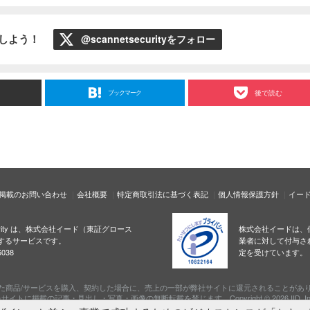
ローしよう！
@scannetsecurityをフォロー
ブックマーク
後で読む
掲載のお問い合わせ
会社概要
特定商取引法に基づく表記
個人情報保護方針
イー
ecurity は、株式会社イード（東証グロース
株式会社イードは、
するサービスです。
業者に対して付与さ
038
定を受けています。
た商品/サービスを購入、契約した場合に、売上の一部が弊社サイトに還元されることがあ
サイトに掲載の記事・見出し・写真・画像の無断転載を禁じます。Copyright © 2026 IID, In