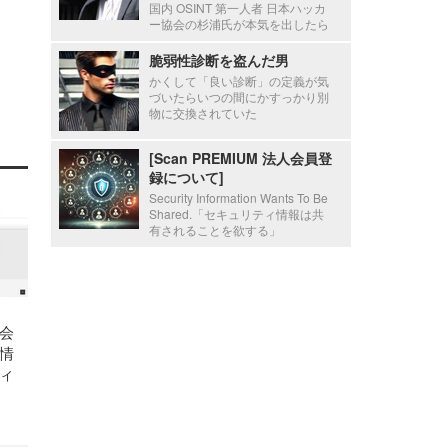
国内 OSINT 第一人者 日本ハッカ
ー協会の杉浦氏が本気を出したら
脆弱性診断を盗んだ男
かくして「良い診断」の定義が気
づいたらいつの間にかすっかり別
物に交換されていた
[Scan PREMIUM 法人会員登
録について]
Security Information Wants To Be
Shared.「セキュリティ情報は共
有されることを欲する」
会
情
ィ