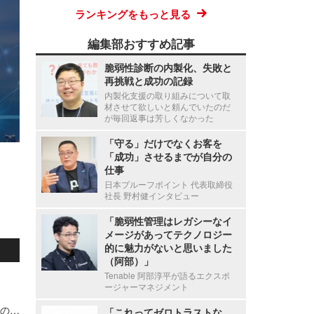
ランキングをもっと見る
編集部おすすめ記事
脆弱性診断の内製化、失敗と
再挑戦と成功の記録
内製化支援の取り組みについて取
材させて欲しいと頼んでいたのだ
が毎回返事は芳しくなかった
「守る」だけでなくお客を
「成功」させるまでが自分の
仕事
日本プルーフポイント 代表取締役
社長 野村健インタビュー
「脆弱性管理はレガシーなイ
メージがあってテクノロジー
的に魅力がないと思いました
（阿部）」
Tenable 阿部淳平が語るエクスポ
ージャーマネジメント
宇都宮病院職員の患者情報利用による別医療機関のダイレクトメール郵送、調査の結果 直接的金銭的利益の受領が無いことを確認
「これってゼロトラストな