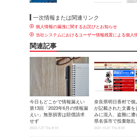
一次情報または関連リンク
個人情報の漏洩に関するお詫びとお知らせ
当社システムにおけるユーザー情報残置による個人
関連記事
今日もどこかで情報漏えい
奈良県明日香村で個
第13回「2023年6月の情報漏
が記載された文書を
えい」無形損害は賠償請求
みに混入、盗難に遭
せず
県名張市で投棄散乱
2023.7.27 Thu 8:10
2021.10.21 Thu 8:05