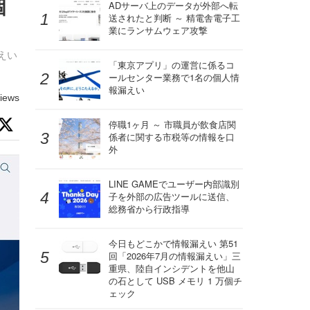
個
ADサーバ上のデータが外部へ転
送されたと判断 ～ 精電舎電子工
業にランサムウェア攻撃
えい
「東京アプリ」の運営に係るコ
ールセンター業務で1名の個人情
報漏えい
iews
停職1ヶ月 ～ 市職員が飲食店関
係者に関する市税等の情報を口
外
LINE GAMEでユーザー内部識別
子を外部の広告ツールに送信、
総務省から行政指導
今日もどこかで情報漏えい 第51
回「2026年7月の情報漏えい」三
重県、陸自インシデントを他山
の石として USB メモリ 1 万個チ
ェック