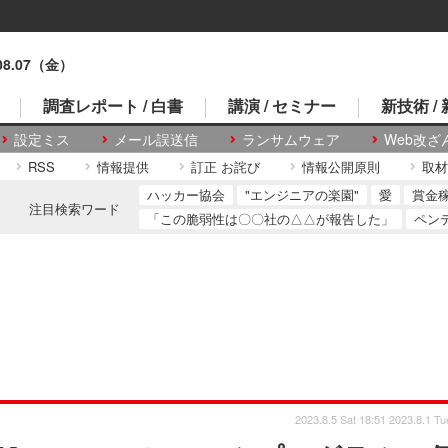
.08.07（金）
調査レポート / 白書
講演 / セミナー
新技術 /
設定ミス
メール誤送信
ランサムウェア
Web改ざ
RSS
情報提供
訂正 お詫び
情報公開原則
取材
ハッカー協会
"エンジニアの楽園"
愛
賞金
注目検索ワード
「この脆弱性は〇〇社の△△が報告した」
ペン
2023.8.5 Sat 18:51
2023.8.1 Tu