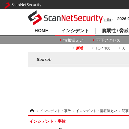
ScanNetSecurity
2026
HOME
インシデント
脆弱性 / 脅威
情報漏えい
不正アクセス
新着
TOP 100
X
ホーム
›
インシデント・事故
›
インシデント・情報漏えい
›
記事
インシデント・事故