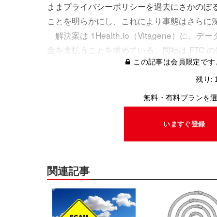
ままプライバシーポリシーを過去にさかのぼ
ことを明らかにし、これにより事態はさらに
解決案は 1Health.io（Vitagene
金を支払うことを求めている。同社は FTC
この記事は会員限定です
残り: 
無料・有料プランを
いますぐ登録
関連記事