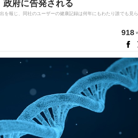
業、政府に告発される
 にからむ情報流出を報じ、同社のユーザーの健康記録は何年にもわたり誰でも見
918
v