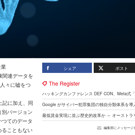
企業
シェア
ポスト
た健康関連データを
The Register
て人々に嘘をつ
上記に加え、同
（別バージョン
かつてのデータ
編集部にメッセージ
めることもない