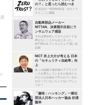
の？」と思ったら読むべき
ID 起点の “ HENNGE流 ” ゼロトラ
ストここに爆誕
、罰
自動車部品メーカー
NITTAN、決算開示目前にラ
ンサムウェア感染
それは朝出社してタイムカードを
押せないことからはじまった。
NITTAN vs ランサムウェア 戦い全
記録
NICT 井上大介が考える 日本
の「セキュリティ自給率」向
上
多くの組織で海外製のアプライア
ンスを導入していますが自分たち
事》
がどんな仕組みで守られているか
わかっていないんじゃないでしょ
うか？
「趣味：ハッキング」一般社
団法人日本ハッカー協会 杉浦
隆幸