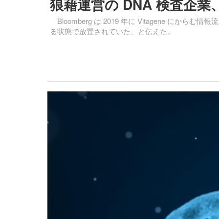
狼藉運営の DNA 検査企
Bloomberg は 2019 年に Vitagene
る状態で放置されていた、と伝えた。