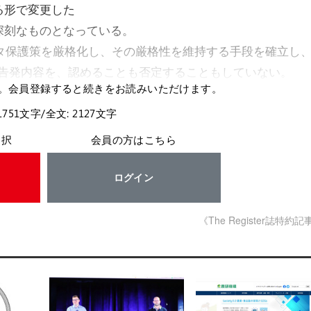
る形で変更した
深刻なものとなっている。
）に、データ保護策を厳格化し、その厳格性を維持する手段を確立し
 の告発内容を、認めることも否定することもしていない。
。会員登録すると続きをお読みいただけます。
1751文字/全文: 2127文字
選択
会員の方はこちら
ログイン
《The Register誌特約記