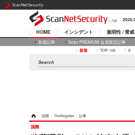
ScanNetSecurity
2026
HOME
インシデント
脆弱性 / 脅威
新着記事
Scan PREMIUM 会員限定記事
新着
TOP 100
X
ホーム
›
国際
›
TheRegister
›
記事
国際