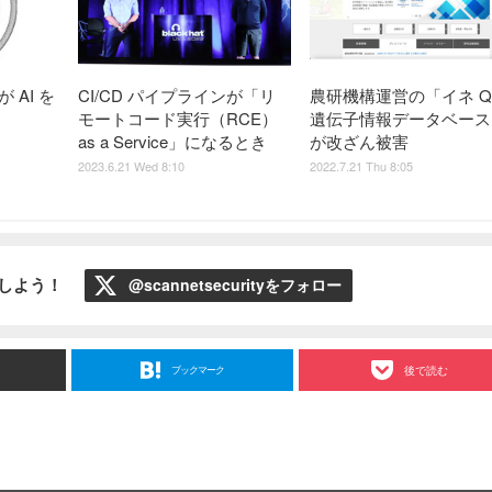
 AI を
CI/CD パイプラインが「リ
農研機構運営の「イネ Q
モートコード実行（RCE）
遺伝子情報データベース
as a Service」になるとき
が改ざん被害
2023.6.21 Wed 8:10
2022.7.21 Thu 8:05
ローしよう！
@scannetsecurityをフォロー
ブックマーク
後で読む