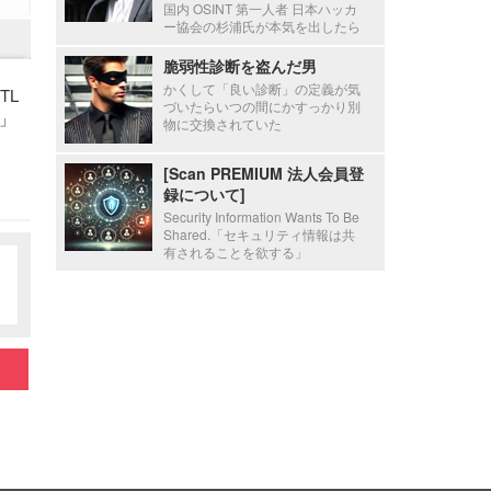
国内 OSINT 第一人者 日本ハッカ
ー協会の杉浦氏が本気を出したら
脆弱性診断を盗んだ男
かくして「良い診断」の定義が気
TL
づいたらいつの間にかすっかり別
」
物に交換されていた
[Scan PREMIUM 法人会員登
録について]
Security Information Wants To Be
Shared.「セキュリティ情報は共
有されることを欲する」