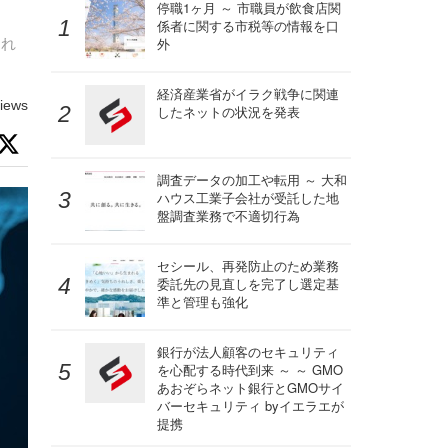
停職1ヶ月 ～ 市職員が飲食店関
係者に関する市税等の情報を口
られ
外
経済産業省がイラク戦争に関連
iews
したネットの状況を発表
調査データの加工や転用 ～ 大和
ハウス工業子会社が受託した地
盤調査業務で不適切行為
セシール、再発防止のため業務
委託先の見直しを完了し選定基
準と管理も強化
銀行が法人顧客のセキュリティ
を心配する時代到来 ～ ～ GMO
あおぞらネット銀行とGMOサイ
バーセキュリティ byイエラエが
提携