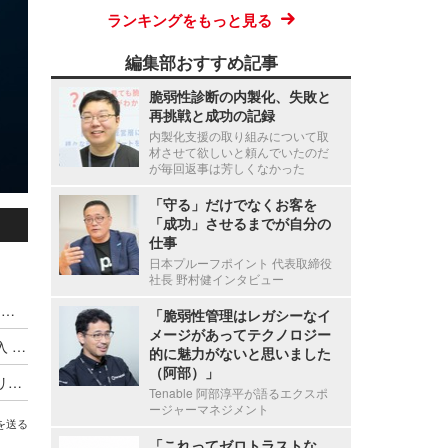
ランキングをもっと見る
編集部おすすめ記事
脆弱性診断の内製化、失敗と
再挑戦と成功の記録
内製化支援の取り組みについて取
材させて欲しいと頼んでいたのだ
が毎回返事は芳しくなかった
「守る」だけでなくお客を
「成功」させるまでが自分の
仕事
日本プルーフポイント 代表取締役
社長 野村健インタビュー
ハッキングカンファレンス DEF CON、Meta式「変態メガネ」全面禁止（度付きもNG）広がるスマートグラス締め出し
「脆弱性管理はレガシーなイ
メージがあってテクノロジー
Google がサイバー犯罪集団の独自分類体系を導入 ～ Microsoft と CrowdStrike が推進した業界統一規則はいずこへ
的に魅力がないと思いました
（阿部）」
最低賃金実現に並ぶ歴史的改革か ～ オーストラリア首相が AI 企業に消費する以上の発電とコンテンツ盗用停止を突きつける
Tenable 阿部淳平が語るエクスポ
ージャーマネジメント
を送る
「これってゼロトラストな