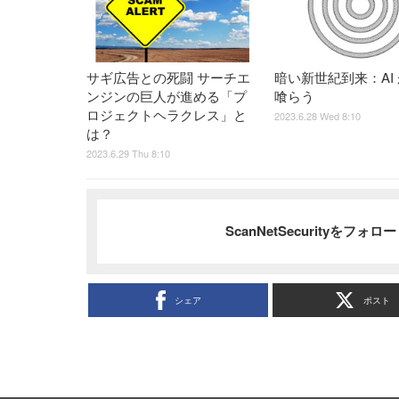
サギ広告との死闘 サーチエ
暗い新世紀到来：AI が
ンジンの巨人が進める「プ
喰らう
ロジェクトヘラクレス」と
2023.6.28 Wed 8:10
は？
2023.6.29 Thu 8:10
ScanNetSecurityをフォ
シェア
ポスト