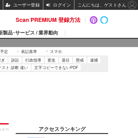
ユーザー登録
ログイン
こんにちは、ゲストさん
Scan PREMIUM 登録方法
 新製品･サービス / 業界動向
予定
表記基準
スマホ
稼ぎ
訴訟
行政指導
更迭
退任
懲戒
逮捕
テスト 診断 違い
文字コピーできないPDF
アクセスランキング
e 8:10