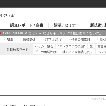
.08.07（金）
調査レポート / 白書
講演 / セミナー
新技術 /
Scan PREMIUM とは ? ～ なぜセキュリティ情報は面白くないのか
RSS
情報提供
訂正 お詫び
情報公開原則
取材
ハッカー協会
"エンジニアの楽園"
愛
賞金
注目検索ワード
「この脆弱性は〇〇社の△△が報告した」
ペン
2023.7.4 Tu