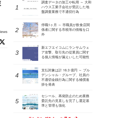
検
調査データの加工や転用 ～ 大和
ハウス工業子会社が受託した地
盤調査業務で不適切行為
停職1ヶ月 ～ 市職員が飲食店関
係者に関する市税等の情報を口
iews
外
新エフエイコムにランサムウェ
ア攻撃、取引先の従業員に関す
る個人情報が漏えいした可能性
支払対象は計 16.3 億円 ～ プル
デンシャル・グループ、社員の
不適切金銭行為に関する補償進
捗を発表
セシール、再発防止のため業務
委託先の見直しを完了し選定基
準と管理も強化