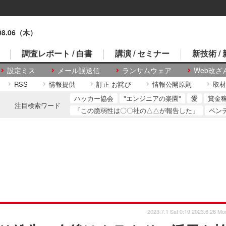
.08.06（木）
調査レポート / 白書
講演 / セミナー
新技術 /
設定ミス
メール誤送信
ランサムウェア
Web改ざ
RSS
情報提供
訂正 お詫び
情報公開原則
取材
ハッカー協会
"エンジニアの楽園"
愛
賞金
注目検索ワード
「この脆弱性は〇〇社の△△が報告した」
ペン
2023.7.1 Sat 0:19
2023.6.26 Mo