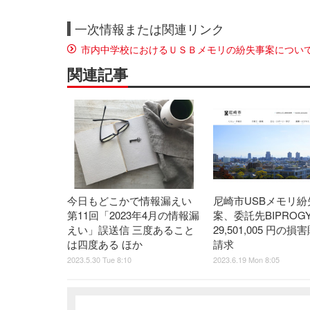
一次情報または関連リンク
市内中学校におけるＵＳＢメモリの紛失事案につい
関連記事
今日もどこかで情報漏えい
尼崎市USBメモリ紛
第11回「2023年4月の情報漏
案、委託先BIPROG
えい」誤送信 三度あること
29,501,005 円の
は四度ある ほか
請求
2023.5.30 Tue 8:10
2023.6.19 Mon 8:05