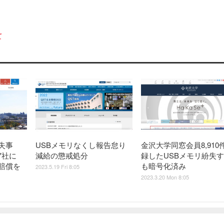
て
失事
USBメモリなくし報告怠り
金沢大学同窓会員8,910
Y社に
減給の懲戒処分
録したUSBメモリ紛失
損害賠償を
も暗号化済み
2023.5.19 Fri 8:05
2023.3.20 Mon 8:05