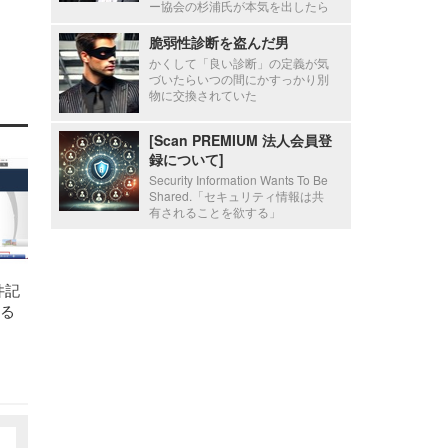
ー協会の杉浦氏が本気を出したら
脆弱性診断を盗んだ男
かくして「良い診断」の定義が気
づいたらいつの間にかすっかり別
物に交換されていた
[Scan PREMIUM 法人会員登
録について]
Security Information Wants To Be
Shared.「セキュリティ情報は共
有されることを欲する」
件記
する