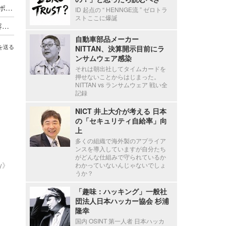
海外貨物検査と契約する有機JAS認証審査員がサポート詐欺被害
ID 起点の “ HENNGE流 ” ゼロトラ
ストここに爆誕
個人情報を無断で持ち出し 不正競争防止法違反容疑で逮捕
自動車部品メーカー
を送る
NITTAN、決算開示目前にラ
ンサムウェア感染
それは朝出社してタイムカードを
押せないことからはじまった。
NITTAN vs ランサムウェア 戦い全
記録
NICT 井上大介が考える 日本
の「セキュリティ自給率」向
上
多くの組織で海外製のアプライア
ンスを導入していますが自分たち
がどんな仕組みで守られているか
ty》
わかっていないんじゃないでしょ
うか？
「趣味：ハッキング」一般社
団法人日本ハッカー協会 杉浦
隆幸
国内 OSINT 第一人者 日本ハッカ