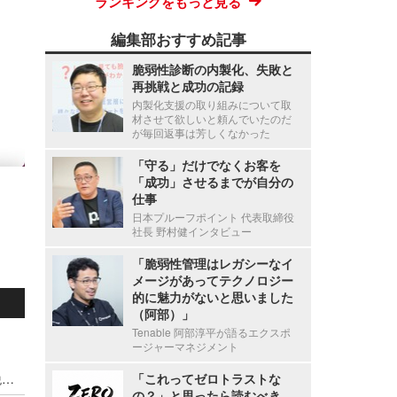
ランキングをもっと見る
編集部おすすめ記事
脆弱性診断の内製化、失敗と
再挑戦と成功の記録
内製化支援の取り組みについて取
材させて欲しいと頼んでいたのだ
が毎回返事は芳しくなかった
「守る」だけでなくお客を
「成功」させるまでが自分の
仕事
日本プルーフポイント 代表取締役
社長 野村健インタビュー
「脆弱性管理はレガシーなイ
メージがあってテクノロジー
的に魅力がないと思いました
（阿部）」
Tenable 阿部淳平が語るエクスポ
ージャーマネジメント
停職1ヶ月 ～ 市職員が飲食店関係者に関する市税等の情報を口外
「これってゼロトラストな
の？」と思ったら読むべき