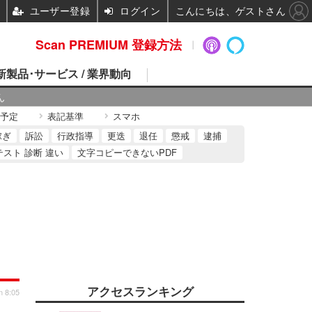
ユーザー登録
ログイン
こんにちは、ゲストさん
Scan PREMIUM 登録方法
 新製品･サービス / 業界動向
ん
予定
表記基準
スマホ
稼ぎ
訴訟
行政指導
更迭
退任
懲戒
逮捕
テスト 診断 違い
文字コピーできないPDF
アクセスランキング
n 8:05