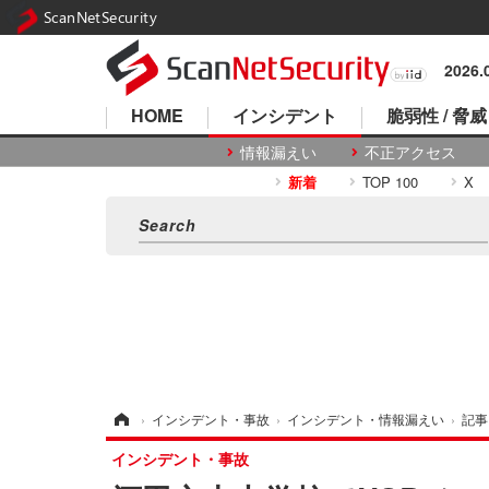
ScanNetSecurity
2026
HOME
インシデント
脆弱性 / 脅威
情報漏えい
不正アクセス
新着
TOP 100
X
ホーム
›
インシデント・事故
›
インシデント・情報漏えい
›
記事
インシデント・事故