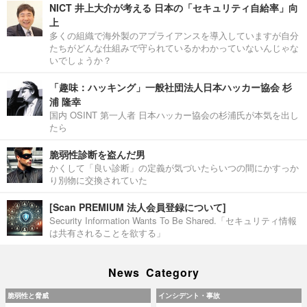
NICT 井上大介が考える 日本の「セキュリティ自給率」向
上
多くの組織で海外製のアプライアンスを導入していますが自分
たちがどんな仕組みで守られているかわかっていないんじゃな
いでしょうか？
「趣味：ハッキング」一般社団法人日本ハッカー協会 杉
浦 隆幸
国内 OSINT 第一人者 日本ハッカー協会の杉浦氏が本気を出し
たら
脆弱性診断を盗んだ男
かくして「良い診断」の定義が気づいたらいつの間にかすっか
り別物に交換されていた
[Scan PREMIUM 法人会員登録について]
Security Information Wants To Be Shared.「セキュリティ情報
は共有されることを欲する」
News Category
脆弱性と脅威
インシデント・事故