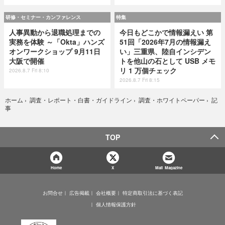
研修・セミナー・カンファレンス
特集
人事異動から退職処理までの
今日もどこかで情報漏えい 第
実務を体験 ～「Okta」ハンズ
51回「2026年7月の情報漏え
オンワークショップ 9月11日
い」三重県、陸自インシデン
大阪で開催
トを他山の石として USB メモ
リ 1 万個チェック
2026.8.7 Fri 8:10
2026.8.7 Fri 8:15
記
ホーム
›
調査・レポート・白書・ガイドライン
›
調査・ホワイトペーパー
›
事
TOP
Home
X
Mail Magazine
お問合せ
広告掲載
会社概要
特定商取引法に基づく表記
個人情報保護方針