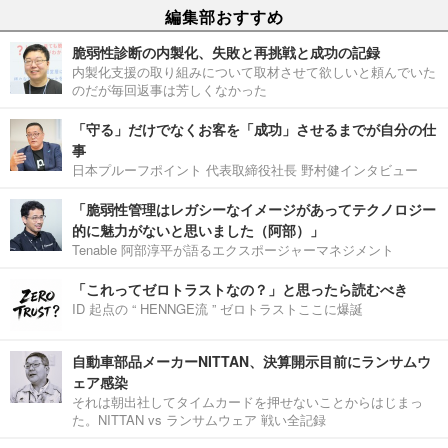
編集部おすすめ
脆弱性診断の内製化、失敗と再挑戦と成功の記録
内製化支援の取り組みについて取材させて欲しいと頼んでいた
のだが毎回返事は芳しくなかった
「守る」だけでなくお客を「成功」させるまでが自分の仕
事
日本プルーフポイント 代表取締役社長 野村健インタビュー
「脆弱性管理はレガシーなイメージがあってテクノロジー
的に魅力がないと思いました（阿部）」
Tenable 阿部淳平が語るエクスポージャーマネジメント
「これってゼロトラストなの？」と思ったら読むべき
ID 起点の “ HENNGE流 ” ゼロトラストここに爆誕
自動車部品メーカーNITTAN、決算開示目前にランサムウ
ェア感染
それは朝出社してタイムカードを押せないことからはじまっ
た。NITTAN vs ランサムウェア 戦い全記録