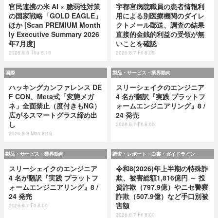
官民連携の米 AI × 脆弱性対策
宇都宮病院職員の患者情報利
の国家戦略「GOLD EAGLE」
用による別医療機関のダイレ
ほか [Scan PREMIUM Month
クトメール郵送、調査の結果
ly Executive Summary 2026
直接的金銭的利益の受領が無
年7月度]
いことを確認
2026.8.6 Thu 8:15
2026.8.7 Fri 8:05
国際
製品・サービス・業界動向
ハッキングカンファレンス DE
スリーシェイクのエンジニア
F CON、Meta式「変態メガ
4 名が翻訳『実践 プラットフ
ネ」全面禁止（度付きもNG）
ォームエンジニアリング』8 /
広がるスマートグラス締め出
24 発売
し
2026.8.7 Fri 8:00
2026.8.3 Mon 8:15
製品・サービス・業界動向
調査・レポート・白書・ガイドライン
スリーシェイクのエンジニア
令和8(2026)年上半期の特殊詐
4 名が翻訳『実践 プラットフ
欺、被害総額1,816億円 ～ 投
ォームエンジニアリング』8 /
資詐欺（797.9億）やニセ警察
24 発売
詐欺（507.9億）など手口別被
害額
2026.8.7 Fri 8:00
2026.8.7 Fri 8:00