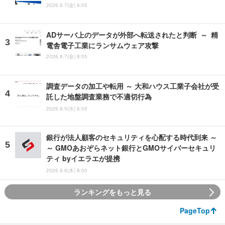
2026.8.7(金) 8:05
ADサーバ上のデータが外部へ転送されたと判断 ～ 精
電舎電子工業にランサムウェア攻撃
2026.8.7(金) 8:05
調査データの加工や転用 ～ 大和ハウス工業子会社が受
託した地盤調査業務で不適切行為
2026.8.5(水) 8:05
銀行が法人顧客のセキュリティを心配する時代到来 ～
～ GMOあおぞらネット銀行とGMOサイバーセキュリ
ティ byイエラエが提携
2026.8.6(木) 8:00
ランキングをもっと見る
PageTop