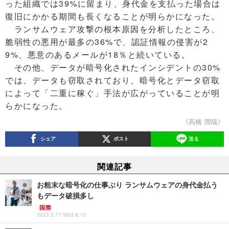
った組織では39%に留まり、身代金を支払った場合は
復旧にかかる期間も長くなることが明らかになった。
ランサムウェア攻撃の根本原因を分析したところ、
脆弱性の悪用が最多の36%で、認証情報の侵害が2
9%、悪意のあるメールが18％と続いている。
その他、データが暗号化されたインシデントの30%
では、データも窃取されており、暗号化とデータ窃取
によって「二重に稼ぐ」手法が広がっていることが明
らかになった。
《高橋 潤哉》
シェア
ポスト
送る
関連記事
お粗末な暗号化の仕事ぶり ランサムウェアの身代金払う
もデータ破損多し
国際
2023.5.17 Wed 8:10