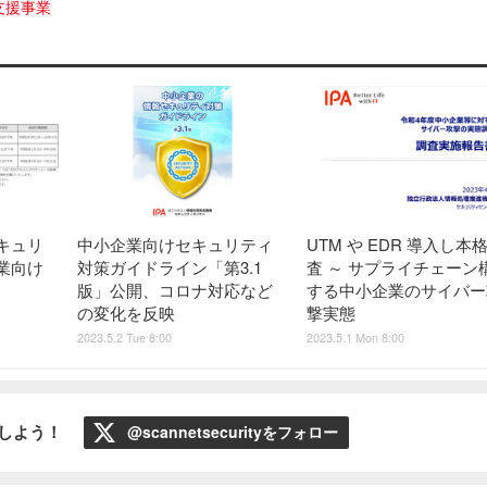
⽀援事業
キュリ
中小企業向けセキュリティ
UTM や EDR 導入し本
業向け
対策ガイドライン「第3.1
査 ～ サプライチェーン
版」公開、コロナ対応など
する中小企業のサイバー
の変化を反映
撃実態
2023.5.2 Tue 8:00
2023.5.1 Mon 8:00
ローしよう！
@scannetsecurityをフォロー