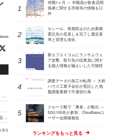
シ
停職1ヶ月 ～ 市職員が飲食店関
係者に関する市税等の情報を口
外
セシール、再発防止のため業務
委託先の見直しを完了し選定基
iews
準と管理も強化
新エフエイコムにランサムウェ
ア攻撃、取引先の従業員に関す
る個人情報が漏えいした可能性
調査データの加工や転用 ～ 大和
ハウス工業子会社が受託した地
盤調査業務で不適切行為
東京都がセキュリティ対策の点検と見直し支援 ～ 都内中小企業対象 無料
クルーズ船で「勇者」が船出 ～
52社100名が参加、Cloudbaseユ
演習 メール訓練 NW構成図作成 ～ 東京都が中小企業のセキュリティ対策の実践を後押し
ーザー会開催報告
を送る
ランキングをもっと見る