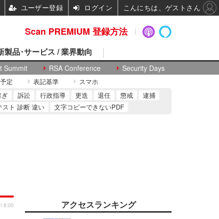
ユーザー登録
ログイン
こんにちは、ゲストさん
Scan PREMIUM 登録方法
 新製品･サービス / 業界動向
t Summit
RSA Conference
Security Days
予定
表記基準
スマホ
稼ぎ
訴訟
行政指導
更迭
退任
懲戒
逮捕
テスト 診断 違い
文字コピーできないPDF
アクセスランキング
i 8:00