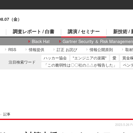
.08.07（金）
調査レポート / 白書
講演 / セミナー
新技術 /
Black Hat
Gartner Security ＆ Risk Managemen
RSS
情報提供
訂正 お詫び
情報公開原則
取材
ハッカー協会
"エンジニアの楽園"
愛
賞金
注目検索ワード
「この脆弱性は〇〇社の△△が報告した」
ペン
›
記事
2023.5.26 Fr