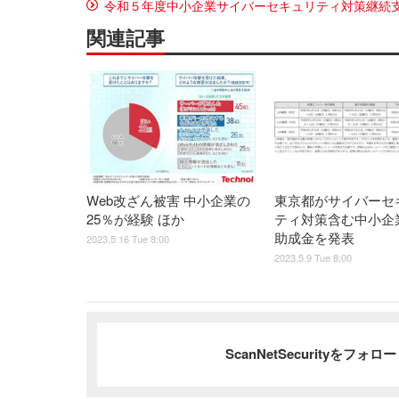
令和５年度中⼩企業サイバーセキュリティ対策継続
関連記事
Web改ざん被害 中小企業の
東京都がサイバーセ
25％が経験 ほか
ティ対策含む中小企
助成金を発表
2023.5.16 Tue 8:00
2023.5.9 Tue 8:00
ScanNetSecurityをフォ