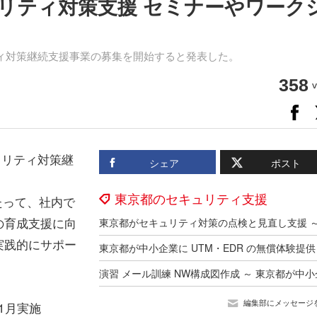
リティ対策支援 セミナーやワーク
ィ対策継続支援事業の募集を開始すると発表した。
358
v
ュリティ対策継
シェア
ポスト
東京都のセキュリティ支援
たって、社内で
の育成支援に向
実践的にサポー
東京都が中小企業に UTM・EDR の無償体験提供
編集部にメッセージ
年1月実施