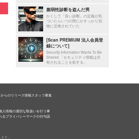
脆弱性診断を盗んだ男
かくして「良い診断」の定義が気
づいたらいつの間にかすっかり別
物に交換されていた
[Scan PREMIUM 法人会員登
録について]
Security Information Wants To Be
Shared.「セキュリティ情報は共
有されることを欲する」
ドからのリリース情報
スタッフ募集
個人情報の適切な取扱いを行う事
れるプライバシーマークの付与認
ります。