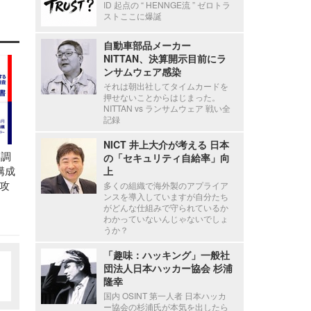
ID 起点の “ HENNGE流 ” ゼロトラ
ストここに爆誕
自動車部品メーカー
NITTAN、決算開示目前にラ
ンサムウェア感染
それは朝出社してタイムカードを
押せないことからはじまった。
NITTAN vs ランサムウェア 戦い全
記録
NICT 井上大介が考える 日本
格調
の「セキュリティ自給率」向
構成
上
攻
多くの組織で海外製のアプライア
ンスを導入していますが自分たち
がどんな仕組みで守られているか
わかっていないんじゃないでしょ
うか？
「趣味：ハッキング」一般社
団法人日本ハッカー協会 杉浦
隆幸
国内 OSINT 第一人者 日本ハッカ
ー協会の杉浦氏が本気を出したら