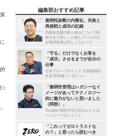
編集部おすすめ記事
策
脆弱性診断の内製化、失敗と
再挑戦と成功の記録
内製化支援の取り組みについて取
材させて欲しいと頼んでいたのだ
に
が毎回返事は芳しくなかった
「守る」だけでなくお客を
「成功」させるまでが自分の
仕事
的
日本プルーフポイント 代表取締役
社長 野村健インタビュー
社）
「脆弱性管理はレガシーなイ
メージがあってテクノロジー
的に魅力がないと思いました
（阿部）」
ty》
Tenable 阿部淳平が語るエクスポ
ージャーマネジメント
「これってゼロトラストな
の？」と思ったら読むべき