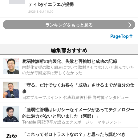
ティ byイエラエが提携
2026.8.6(木) 8:00
ランキングをもっと見る
PageTop
編集部おすすめ
脆弱性診断の内製化、失敗と再挑戦と成功の記録
内製化支援の取り組みについて取材させて欲しいと頼んでいた
のだが毎回返事は芳しくなかった
「守る」だけでなくお客を「成功」させるまでが自分の仕
事
日本プルーフポイント 代表取締役社長 野村健インタビュー
「脆弱性管理はレガシーなイメージがあってテクノロジー
的に魅力がないと思いました（阿部）」
Tenable 阿部淳平が語るエクスポージャーマネジメント
「これってゼロトラストなの？」と思ったら読むべき