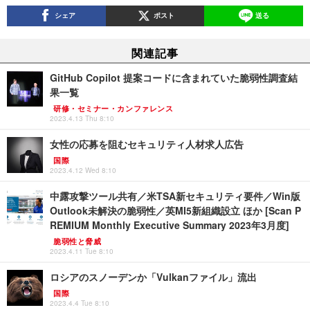
シェア
ポスト
送る
関連記事
GitHub Copilot 提案コードに含まれていた脆弱性調査結
果一覧
研修・セミナー・カンファレンス
2023.4.13 Thu 8:10
女性の応募を阻むセキュリティ人材求人広告
国際
2023.4.12 Wed 8:10
中露攻撃ツール共有／米TSA新セキュリティ要件／Win版
Outlook未解決の脆弱性／英MI5新組織設立 ほか [Scan P
REMIUM Monthly Executive Summary 2023年3月度]
脆弱性と脅威
2023.4.11 Tue 8:10
ロシアのスノーデンか「Vulkanファイル」流出
国際
2023.4.4 Tue 8:10