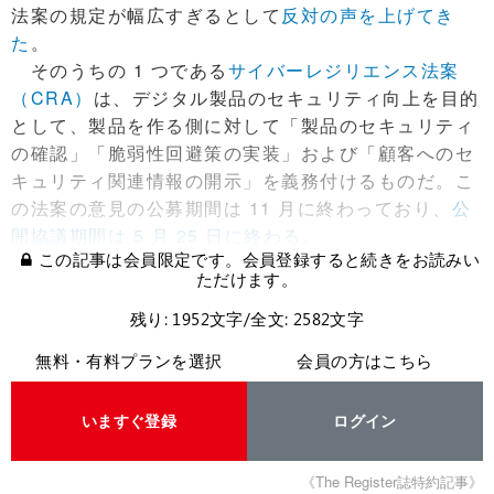
法案の規定が幅広すぎるとして
反対の声を上げてき
た
。
そのうちの 1 つである
サイバーレジリエンス法案
（CRA）
は、デジタル製品のセキュリティ向上を目的
として、製品を作る側に対して「製品のセキュリティ
の確認」「脆弱性回避策の実装」および「顧客へのセ
キュリティ関連情報の開示」を義務付けるものだ。こ
の法案の意見の公募期間は 11 月に終わっており、
公
開協議期間は 5 月 25 日に終わる
。
この記事は会員限定です。会員登録すると続きをお読みい
ただけます。
残り: 1952文字/全文: 2582文字
無料・有料プランを選択
会員の方はこちら
いますぐ登録
ログイン
《The Register誌特約記事》