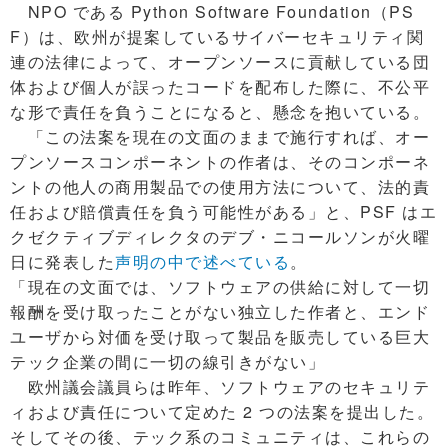
NPO である Python Software Foundation（PS
F）は、欧州が提案しているサイバーセキュリティ関
連の法律によって、オープンソースに貢献している団
体および個人が誤ったコードを配布した際に、不公平
な形で責任を負うことになると、懸念を抱いている。
「この法案を現在の文面のままで施行すれば、オー
プンソースコンポーネントの作者は、そのコンポーネ
ントの他人の商用製品での使用方法について、法的責
任および賠償責任を負う可能性がある」と、PSF はエ
クゼクティブディレクタのデブ・ニコールソンが火曜
日に発表した
声明の中で述べている
。
「現在の文面では、ソフトウェアの供給に対して一切
報酬を受け取ったことがない独立した作者と、エンド
ユーザから対価を受け取って製品を販売している巨大
テック企業の間に一切の線引きがない」
欧州議会議員らは昨年、ソフトウェアのセキュリテ
ィおよび責任について定めた 2 つの法案を提出した。
そしてその後、テック系のコミュニティは、これらの