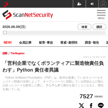
MENU
2026.08.09(日)
検索
購読
NEW!
会員記事
被害･事故
脅威･脆弱性
調査･報告
国際
TheRegister
2023.4.18 Tue 8:05
「営利企業でなくボランティアに製造物責任負
わす」Python 責任者異議
Python Software Foundation（PSF）は、欧州が提案しているサイバーセキ
ュリティ関連の法律によって、オープンソースに貢献している団体および個人
が誤ったコードを配布した際に、不公平な形で責任を負うことになると、懸念
を抱いている。
7527
views