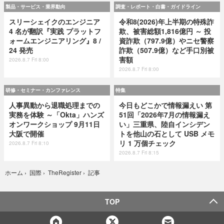
製品・サービス・業界動向
調査・レポート・白書・ガイドライン
スリーシェイクのエンジニア
令和8(2026)年上半期の特殊詐
4 名が翻訳『実践 プラットフ
欺、被害総額1,816億円 ～ 投
ォームエンジニアリング』8 /
資詐欺（797.9億）やニセ警察
24 発売
詐欺（507.9億）など手口別被
害額
2026.8.7 Fri 8:00
2026.8.7 Fri 8:00
研修・セミナー・カンファレンス
特集
人事異動から退職処理までの
今日もどこかで情報漏えい 第
実務を体験 ～「Okta」ハンズ
51回「2026年7月の情報漏え
オンワークショップ 9月11日
い」三重県、陸自インシデン
大阪で開催
トを他山の石として USB メモ
リ 1 万個チェック
2026.8.7 Fri 8:10
2026.8.7 Fri 8:15
記事
ホーム
›
国際
›
TheRegister
›
TOP