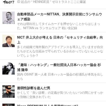
ID 起点の “ HENNGE流 ” ゼロトラストここに爆誕
自動車部品メーカーNITTAN、決算開示目前にランサムウ
ェア感染
それは朝出社してタイムカードを押せないことからはじまっ
た。NITTAN vs ランサムウェア 戦い全記録
NICT 井上大介が考える 日本の「セキュリティ自給率」向
上
多くの組織で海外製のアプライアンスを導入していますが自分
たちがどんな仕組みで守られているかわかっていないんじゃな
いでしょうか？
「趣味：ハッキング」一般社団法人日本ハッカー協会 杉
浦 隆幸
国内 OSINT 第一人者 日本ハッカー協会の杉浦氏が本気を出し
たら
脆弱性診断を盗んだ男
かくして「良い診断」の定義が気づいたらいつの間にかすっか
り別物に交換されていた
[Scan PREMIUM 法人会員登録について]