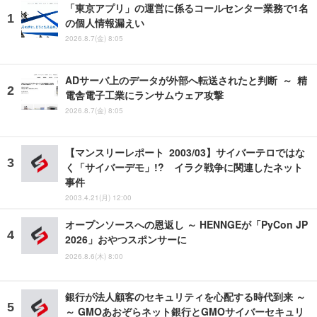
「東京アプリ」の運営に係るコールセンター業務で1名
の個人情報漏えい
2026.8.7(金) 8:05
ADサーバ上のデータが外部へ転送されたと判断 ～ 精
電舎電子工業にランサムウェア攻撃
2026.8.7(金) 8:05
【マンスリーレポート 2003/03】サイバーテロではな
く「サイバーデモ」!? イラク戦争に関連したネット
事件
2003.4.21(月) 12:00
オープンソースへの恩返し ～ HENNGEが「PyCon JP
2026」おやつスポンサーに
2026.8.6(木) 8:00
銀行が法人顧客のセキュリティを心配する時代到来 ～
～ GMOあおぞらネット銀行とGMOサイバーセキュリ