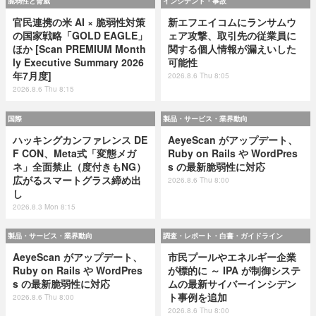
脆弱性と脅威
インシデント・事故
官民連携の米 AI × 脆弱性対策
新エフエイコムにランサムウ
の国家戦略「GOLD EAGLE」
ェア攻撃、取引先の従業員に
ほか [Scan PREMIUM Month
関する個人情報が漏えいした
ly Executive Summary 2026
可能性
年7月度]
2026.8.6 Thu 8:05
2026.8.6 Thu 8:15
国際
製品・サービス・業界動向
ハッキングカンファレンス DE
AeyeScan がアップデート、
F CON、Meta式「変態メガ
Ruby on Rails や WordPres
ネ」全面禁止（度付きもNG）
s の最新脆弱性に対応
広がるスマートグラス締め出
2026.8.6 Thu 8:00
し
2026.8.3 Mon 8:15
製品・サービス・業界動向
調査・レポート・白書・ガイドライン
AeyeScan がアップデート、
市民プールやエネルギー企業
Ruby on Rails や WordPres
が標的に ～ IPA が制御システ
s の最新脆弱性に対応
ムの最新サイバーインシデン
ト事例を追加
2026.8.6 Thu 8:00
2026.8.6 Thu 8:00