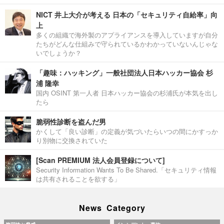
NICT 井上大介が考える 日本の「セキュリティ自給率」向
上
多くの組織で海外製のアプライアンスを導入していますが自分
たちがどんな仕組みで守られているかわかっていないんじゃな
いでしょうか？
「趣味：ハッキング」一般社団法人日本ハッカー協会 杉
浦 隆幸
国内 OSINT 第一人者 日本ハッカー協会の杉浦氏が本気を出し
たら
脆弱性診断を盗んだ男
かくして「良い診断」の定義が気づいたらいつの間にかすっか
り別物に交換されていた
[Scan PREMIUM 法人会員登録について]
Security Information Wants To Be Shared.「セキュリティ情報
は共有されることを欲する」
News Category