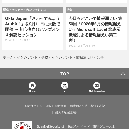
研修・セミナー・カンファレンス
特集
Okta Japan「さわってみよう
今日もどこかで情報漏えい 第
Auth0！」を9月11日に大阪で
50回「2026年6月の情報漏え
開催 ～ 初心者向けハンズオン
い」Microsoft Excel 非表示
＆解説セッション
機能による情報漏えい第二
弾！
2026.8.6 Thu 8:10
2026.7.14 Tue 8:10
記事
ホーム
›
インシデント・事故
›
インシデント・情報漏えい
›
TOP
Home
X
Mail Magazine
お問合せ
広告掲載
会社概要
特定商取引法に基づく表記
個人情報保護方針
ScanNetSecurity は、株式会社イード（東証グロース上