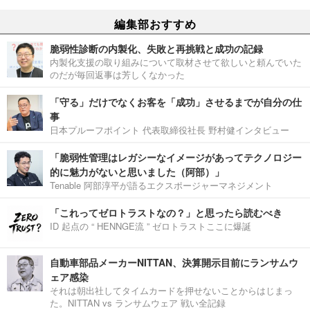
編集部おすすめ
脆弱性診断の内製化、失敗と再挑戦と成功の記録
内製化支援の取り組みについて取材させて欲しいと頼んでいた
のだが毎回返事は芳しくなかった
「守る」だけでなくお客を「成功」させるまでが自分の仕
事
日本プルーフポイント 代表取締役社長 野村健インタビュー
「脆弱性管理はレガシーなイメージがあってテクノロジー
的に魅力がないと思いました（阿部）」
Tenable 阿部淳平が語るエクスポージャーマネジメント
「これってゼロトラストなの？」と思ったら読むべき
ID 起点の “ HENNGE流 ” ゼロトラストここに爆誕
自動車部品メーカーNITTAN、決算開示目前にランサムウ
ェア感染
それは朝出社してタイムカードを押せないことからはじまっ
た。NITTAN vs ランサムウェア 戦い全記録