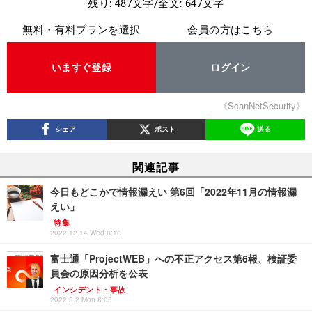
残り: 487文字/全文: 647文字
無料・有料プランを選択
会員の方はこちら
いますぐ登録
ログイン
《ScanNetSecurity》
シェア
ポスト
送る
関連記事
今日もどこかで情報漏えい 第6回「2022年11月の情報漏
えい」
特集
2022.12.14 Wed 8:10
富士通「ProjectWEB」への不正アクセス第6報、検証委
員会の原因分析を公表
インシデント・事故
2022.5.2 Mon 8:05