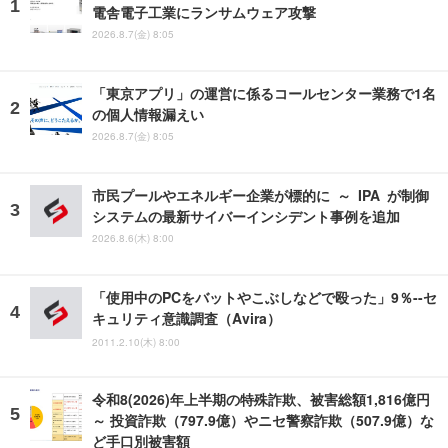
電舎電子工業にランサムウェア攻撃
2026.8.7(金) 8:05
「東京アプリ」の運営に係るコールセンター業務で1名
の個人情報漏えい
2026.8.7(金) 8:05
市民プールやエネルギー企業が標的に ～ IPA が制御
システムの最新サイバーインシデント事例を追加
2026.8.6(木) 8:00
「使用中のPCをバットやこぶしなどで殴った」9％--セ
キュリティ意識調査（Avira）
2011.2.10(木) 8:00
令和8(2026)年上半期の特殊詐欺、被害総額1,816億円
～ 投資詐欺（797.9億）やニセ警察詐欺（507.9億）な
ど手口別被害額