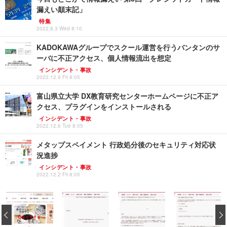
漏えい顛末記」
特集
2022.8.3 Wed 8:10
KADOKAWAグループでスクール運営を行うバンタンのサ
ーバに不正アクセス、個人情報流出を想定
インシデント・事故
2022.12.9 Fri 8:05
富山県立大学 DX教育研究センターホームページに不正ア
クセス、プラグインをインストールされる
インシデント・事故
2022.12.6 Tue 8:05
メタップスペイメント 行政処分後のセキュリティ対応状
況進捗
インシデント・事故
2022.12.2 Fri 8:05
‹