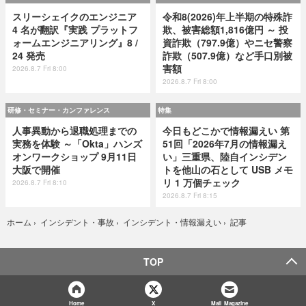
スリーシェイクのエンジニア
令和8(2026)年上半期の特殊詐
4 名が翻訳『実践 プラットフ
欺、被害総額1,816億円 ～ 投
ォームエンジニアリング』8 /
資詐欺（797.9億）やニセ警察
24 発売
詐欺（507.9億）など手口別被
害額
2026.8.7 Fri 8:00
2026.8.7 Fri 8:00
研修・セミナー・カンファレンス
特集
人事異動から退職処理までの
今日もどこかで情報漏えい 第
実務を体験 ～「Okta」ハンズ
51回「2026年7月の情報漏え
オンワークショップ 9月11日
い」三重県、陸自インシデン
大阪で開催
トを他山の石として USB メモ
リ 1 万個チェック
2026.8.7 Fri 8:10
2026.8.7 Fri 8:15
記事
ホーム
›
インシデント・事故
›
インシデント・情報漏えい
›
TOP
Home
X
Mail Magazine