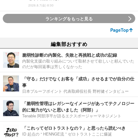
2026.8.7(金) 8:00
ランキングをもっと見る
PageTop
編集部おすすめ
脆弱性診断の内製化、失敗と再挑戦と成功の記録
内製化支援の取り組みについて取材させて欲しいと頼んでいた
のだが毎回返事は芳しくなかった
「守る」だけでなくお客を「成功」させるまでが自分の仕
事
日本プルーフポイント 代表取締役社長 野村健インタビュー
「脆弱性管理はレガシーなイメージがあってテクノロジー
的に魅力がないと思いました（阿部）」
Tenable 阿部淳平が語るエクスポージャーマネジメント
「これってゼロトラストなの？」と思ったら読むべき
ID 起点の “ HENNGE流 ” ゼロトラストここに爆誕