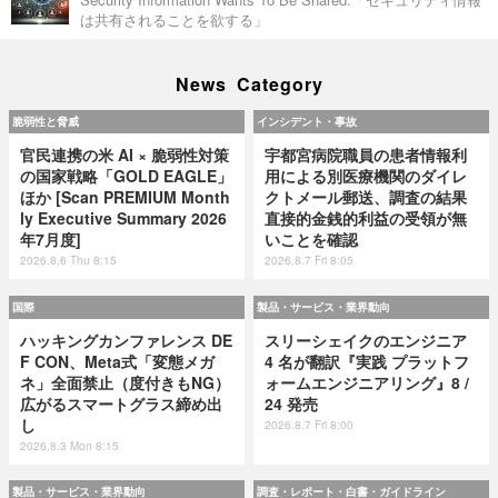
は共有されることを欲する」
News Category
脆弱性と脅威
インシデント・事故
官民連携の米 AI × 脆弱性対策
宇都宮病院職員の患者情報利
の国家戦略「GOLD EAGLE」
用による別医療機関のダイレ
ほか [Scan PREMIUM Month
クトメール郵送、調査の結果
ly Executive Summary 2026
直接的金銭的利益の受領が無
年7月度]
いことを確認
2026.8.6 Thu 8:15
2026.8.7 Fri 8:05
国際
製品・サービス・業界動向
ハッキングカンファレンス DE
スリーシェイクのエンジニア
F CON、Meta式「変態メガ
4 名が翻訳『実践 プラットフ
ネ」全面禁止（度付きもNG）
ォームエンジニアリング』8 /
広がるスマートグラス締め出
24 発売
し
2026.8.7 Fri 8:00
2026.8.3 Mon 8:15
製品・サービス・業界動向
調査・レポート・白書・ガイドライン