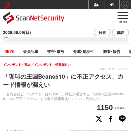
MENU
2026.08.09(日)
検索
購読
NEW!
会員記事
被害･事故
脅威･脆弱性
調査･報告
インシデント・事故
インシデント・情報漏えい
2022.12.13 Tue 8:05
「珈琲の王国Beans510」に不正アクセス、カ
ード情報が漏えい
合資会社ビーンズゴトーは12月8日、同社が運営する「珈琲の王国Beans51
0」への不正アクセスによる個人情報漏えいについて発表した。
1150
views