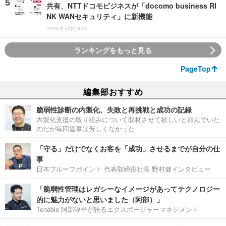
共有、NTTドコモビジネスが「docomo business RI
NK WANセキュリティ」に新機能
2026.8.5(水) 8:00
ランキングをもっと見る
PageTop
編集部おすすめ
脆弱性診断の内製化、失敗と再挑戦と成功の記録
内製化支援の取り組みについて取材させて欲しいと頼んでいた
のだが毎回返事は芳しくなかった
「守る」だけでなくお客を「成功」させるまでが自分の仕
事
日本プルーフポイント 代表取締役社長 野村健インタビュー
「脆弱性管理はレガシーなイメージがあってテクノロジー
的に魅力がないと思いました（阿部）」
Tenable 阿部淳平が語るエクスポージャーマネジメント