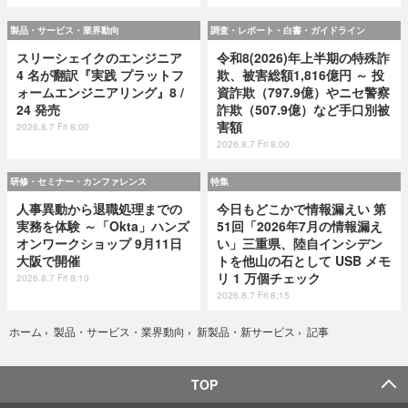
製品・サービス・業界動向
調査・レポート・白書・ガイドライン
スリーシェイクのエンジニア
令和8(2026)年上半期の特殊詐
4 名が翻訳『実践 プラットフ
欺、被害総額1,816億円 ～ 投
ォームエンジニアリング』8 /
資詐欺（797.9億）やニセ警察
24 発売
詐欺（507.9億）など手口別被
害額
2026.8.7 Fri 8:00
2026.8.7 Fri 8:00
研修・セミナー・カンファレンス
特集
人事異動から退職処理までの
今日もどこかで情報漏えい 第
実務を体験 ～「Okta」ハンズ
51回「2026年7月の情報漏え
オンワークショップ 9月11日
い」三重県、陸自インシデン
大阪で開催
トを他山の石として USB メモ
リ 1 万個チェック
2026.8.7 Fri 8:10
2026.8.7 Fri 8:15
記事
ホーム
›
製品・サービス・業界動向
›
新製品・新サービス
›
TOP