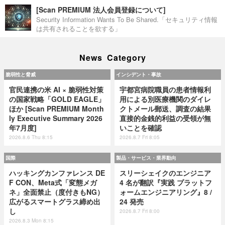
[Scan PREMIUM 法人会員登録について]
Security Information Wants To Be Shared.「セキュリティ情報
は共有されることを欲する」
News Category
脆弱性と脅威
インシデント・事故
官民連携の米 AI × 脆弱性対策
宇都宮病院職員の患者情報利
の国家戦略「GOLD EAGLE」
用による別医療機関のダイレ
ほか [Scan PREMIUM Month
クトメール郵送、調査の結果
ly Executive Summary 2026
直接的金銭的利益の受領が無
年7月度]
いことを確認
2026.8.6 Thu 8:15
2026.8.7 Fri 8:05
国際
製品・サービス・業界動向
ハッキングカンファレンス DE
スリーシェイクのエンジニア
F CON、Meta式「変態メガ
4 名が翻訳『実践 プラットフ
ネ」全面禁止（度付きもNG）
ォームエンジニアリング』8 /
広がるスマートグラス締め出
24 発売
し
2026.8.7 Fri 8:00
2026.8.3 Mon 8:15