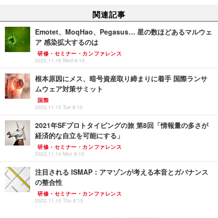
関連記事
Emotet、MoqHao、Pegasus… 星の数ほどあるマルウェ
ア 感染拡大するのは
研修・セミナー・カンファレンス
2022.11.16 Wed 8:10
根本原因にメス、暗号資産取り締まりに着手 国際ランサ
ムウェア対策サミット
国際
2022.11.15 Tue 8:10
2021年SFプロトタイピングの旅 第8回「情報量の多さが
経済的な自立を可能にする」
研修・セミナー・カンファレンス
2022.11.14 Mon 8:10
注目される ISMAP：アマゾンが考える本音とガバナンス
の整合性
研修・セミナー・カンファレンス
2022.11.10 Thu 8:15