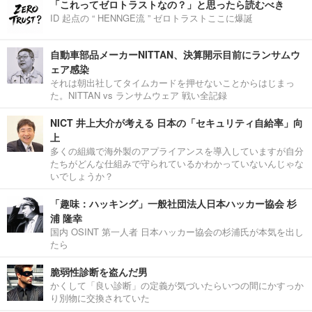
「これってゼロトラストなの？」と思ったら読むべき
ID 起点の “ HENNGE流 ” ゼロトラストここに爆誕
自動車部品メーカーNITTAN、決算開示目前にランサムウ
ェア感染
それは朝出社してタイムカードを押せないことからはじまっ
た。NITTAN vs ランサムウェア 戦い全記録
NICT 井上大介が考える 日本の「セキュリティ自給率」向
上
多くの組織で海外製のアプライアンスを導入していますが自分
たちがどんな仕組みで守られているかわかっていないんじゃな
いでしょうか？
「趣味：ハッキング」一般社団法人日本ハッカー協会 杉
浦 隆幸
国内 OSINT 第一人者 日本ハッカー協会の杉浦氏が本気を出し
たら
脆弱性診断を盗んだ男
かくして「良い診断」の定義が気づいたらいつの間にかすっか
り別物に交換されていた