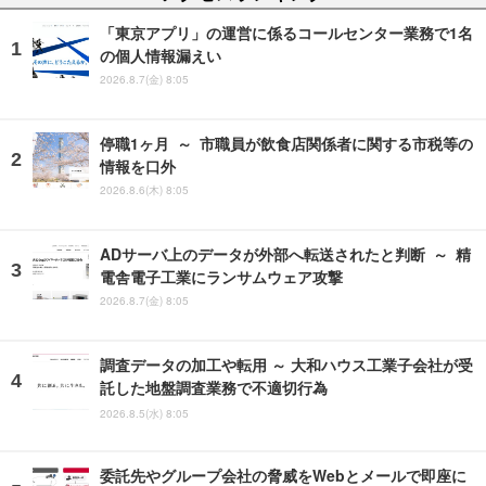
「東京アプリ」の運営に係るコールセンター業務で1名
の個人情報漏えい
2026.8.7(金) 8:05
停職1ヶ月 ～ 市職員が飲食店関係者に関する市税等の
情報を口外
2026.8.6(木) 8:05
ADサーバ上のデータが外部へ転送されたと判断 ～ 精
電舎電子工業にランサムウェア攻撃
2026.8.7(金) 8:05
調査データの加工や転用 ～ 大和ハウス工業子会社が受
託した地盤調査業務で不適切行為
2026.8.5(水) 8:05
委託先やグループ会社の脅威をWebとメールで即座に