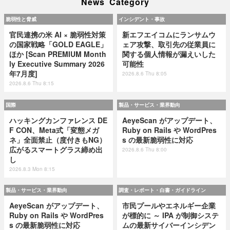
News Category
脆弱性と脅威
インシデント・事故
官民連携の米 AI × 脆弱性対策
新エフエイコムにランサムウ
の国家戦略「GOLD EAGLE」
ェア攻撃、取引先の従業員に
ほか [Scan PREMIUM Month
関する個人情報が漏えいした
ly Executive Summary 2026
可能性
年7月度]
2026.8.6 Thu 8:05
2026.8.6 Thu 8:15
国際
製品・サービス・業界動向
ハッキングカンファレンス DE
AeyeScan がアップデート、
F CON、Meta式「変態メガ
Ruby on Rails や WordPres
ネ」全面禁止（度付きもNG）
s の最新脆弱性に対応
広がるスマートグラス締め出
2026.8.6 Thu 8:00
し
2026.8.3 Mon 8:15
製品・サービス・業界動向
調査・レポート・白書・ガイドライン
AeyeScan がアップデート、
市民プールやエネルギー企業
Ruby on Rails や WordPres
が標的に ～ IPA が制御システ
s の最新脆弱性に対応
ムの最新サイバーインシデン