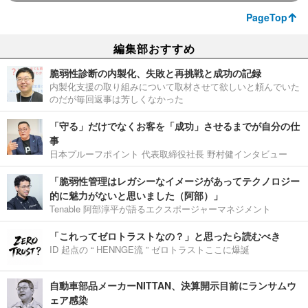
PageTop
編集部おすすめ
脆弱性診断の内製化、失敗と再挑戦と成功の記録
内製化支援の取り組みについて取材させて欲しいと頼んでいた
のだが毎回返事は芳しくなかった
「守る」だけでなくお客を「成功」させるまでが自分の仕
事
日本プルーフポイント 代表取締役社長 野村健インタビュー
「脆弱性管理はレガシーなイメージがあってテクノロジー
的に魅力がないと思いました（阿部）」
Tenable 阿部淳平が語るエクスポージャーマネジメント
「これってゼロトラストなの？」と思ったら読むべき
ID 起点の “ HENNGE流 ” ゼロトラストここに爆誕
自動車部品メーカーNITTAN、決算開示目前にランサムウ
ェア感染