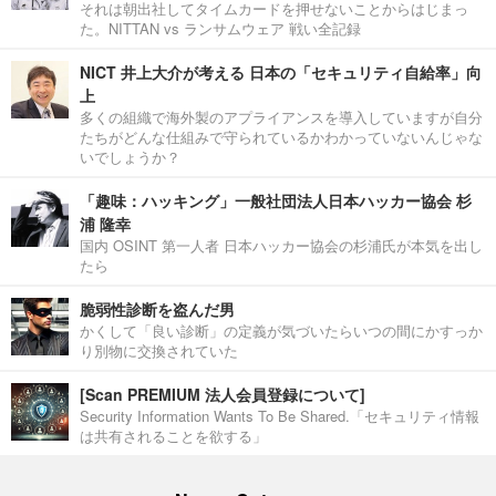
それは朝出社してタイムカードを押せないことからはじまっ
た。NITTAN vs ランサムウェア 戦い全記録
NICT 井上大介が考える 日本の「セキュリティ自給率」向
上
多くの組織で海外製のアプライアンスを導入していますが自分
たちがどんな仕組みで守られているかわかっていないんじゃな
いでしょうか？
「趣味：ハッキング」一般社団法人日本ハッカー協会 杉
浦 隆幸
国内 OSINT 第一人者 日本ハッカー協会の杉浦氏が本気を出し
たら
脆弱性診断を盗んだ男
かくして「良い診断」の定義が気づいたらいつの間にかすっか
り別物に交換されていた
[Scan PREMIUM 法人会員登録について]
Security Information Wants To Be Shared.「セキュリティ情報
は共有されることを欲する」