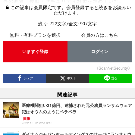
等の調査、復旧・セキュリティ対策を進めていた。
この記事は会員限定です。会員登録すると続きをお読みい
ただけます。
残り: 722文字/全文: 907文字
無料・有料プランを選択
会員の方はこちら
いますぐ登録
ログイン
《ScanNetSecurity》
シェア
ポスト
送る
関連記事
医療機関狙い21億円、逮捕された元公務員ランサムウェア
犯はオウムのようにペラペラ
国際
2022.10.12 Wed 8:10
ダイナムジャパンホールディングスのサーバにランサムウ