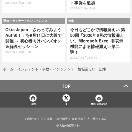
ト事例を追加
2026.8.6 Thu 8:00
2026.8.6 Thu 8:00
研修・セミナー・カンファレンス
特集
Okta Japan「さわってみよう
今日もどこかで情報漏えい 第
Auth0！」を9月11日に大阪で
50回「2026年6月の情報漏え
開催 ～ 初心者向けハンズオン
い」Microsoft Excel 非表示
＆解説セッション
機能による情報漏えい第二
弾！
2026.8.6 Thu 8:10
2026.7.14 Tue 8:10
記事
ホーム
›
インシデント・事故
›
インシデント・情報漏えい
›
TOP
Home
X
Mail Magazine
お問合せ
広告掲載
会社概要
特定商取引法に基づく表記
個人情報保護方針