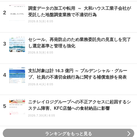
調査データの加工や転用 ～ 大和ハウス工業子会社が
受託した地盤調査業務で不適切行為
2026.8.5(水) 8:05
セシール、再発防止のため業務委託先の見直しを完了
し選定基準と管理も強化
2026.8.5(水) 8:05
支払対象は計 16.3 億円 ～ プルデンシャル・グルー
プ、社員の不適切金銭行為に関する補償進捗を発表
2026.8.4(火) 8:05
ニチレイロジグループへの不正アクセスに起因するシ
ステム障害、KFC店舗への食材納品に影響
2026.7.30(木) 8:05
ランキングをもっと見る