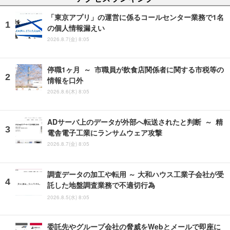
「東京アプリ」の運営に係るコールセンター業務で1名
の個人情報漏えい
2026.8.7(金) 8:05
停職1ヶ月 ～ 市職員が飲食店関係者に関する市税等の
情報を口外
2026.8.6(木) 8:05
ADサーバ上のデータが外部へ転送されたと判断 ～ 精
電舎電子工業にランサムウェア攻撃
2026.8.7(金) 8:05
調査データの加工や転用 ～ 大和ハウス工業子会社が受
託した地盤調査業務で不適切行為
2026.8.5(水) 8:05
委託先やグループ会社の脅威をWebとメールで即座に