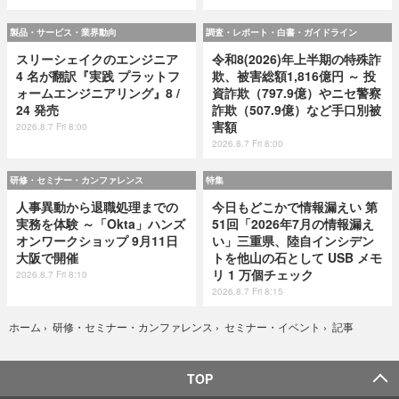
製品・サービス・業界動向
調査・レポート・白書・ガイドライン
スリーシェイクのエンジニア
令和8(2026)年上半期の特殊詐
4 名が翻訳『実践 プラットフ
欺、被害総額1,816億円 ～ 投
ォームエンジニアリング』8 /
資詐欺（797.9億）やニセ警察
24 発売
詐欺（507.9億）など手口別被
害額
2026.8.7 Fri 8:00
2026.8.7 Fri 8:00
研修・セミナー・カンファレンス
特集
人事異動から退職処理までの
今日もどこかで情報漏えい 第
実務を体験 ～「Okta」ハンズ
51回「2026年7月の情報漏え
オンワークショップ 9月11日
い」三重県、陸自インシデン
大阪で開催
トを他山の石として USB メモ
リ 1 万個チェック
2026.8.7 Fri 8:10
2026.8.7 Fri 8:15
記事
ホーム
›
研修・セミナー・カンファレンス
›
セミナー・イベント
›
TOP