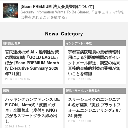
[Scan PREMIUM 法人会員登録について]
Security Information Wants To Be Shared.「セキュリティ情報
は共有されることを欲する」
News Category
脆弱性と脅威
インシデント・事故
官民連携の米 AI × 脆弱性対策
宇都宮病院職員の患者情報利
の国家戦略「GOLD EAGLE」
用による別医療機関のダイレ
ほか [Scan PREMIUM Month
クトメール郵送、調査の結果
ly Executive Summary 2026
直接的金銭的利益の受領が無
年7月度]
いことを確認
2026.8.6 Thu 8:15
2026.8.7 Fri 8:05
国際
製品・サービス・業界動向
ハッキングカンファレンス DE
スリーシェイクのエンジニア
F CON、Meta式「変態メガ
4 名が翻訳『実践 プラットフ
ネ」全面禁止（度付きもNG）
ォームエンジニアリング』8 /
広がるスマートグラス締め出
24 発売
し
2026.8.7 Fri 8:00
2026.8.3 Mon 8:15