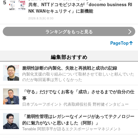
共有、NTTドコモビジネスが「docomo business RI
NK WANセキュリティ」に新機能
2026.8.5(水) 8:00
ランキングをもっと見る
PageTop
編集部おすすめ
脆弱性診断の内製化、失敗と再挑戦と成功の記録
内製化支援の取り組みについて取材させて欲しいと頼んでいた
のだが毎回返事は芳しくなかった
「守る」だけでなくお客を「成功」させるまでが自分の仕
事
日本プルーフポイント 代表取締役社長 野村健インタビュー
「脆弱性管理はレガシーなイメージがあってテクノロジー
的に魅力がないと思いました（阿部）」
Tenable 阿部淳平が語るエクスポージャーマネジメント