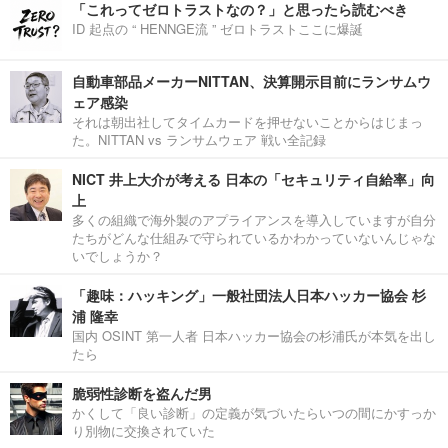
「これってゼロトラストなの？」と思ったら読むべき
ID 起点の “ HENNGE流 ” ゼロトラストここに爆誕
自動車部品メーカーNITTAN、決算開示目前にランサムウ
ェア感染
それは朝出社してタイムカードを押せないことからはじまっ
た。NITTAN vs ランサムウェア 戦い全記録
NICT 井上大介が考える 日本の「セキュリティ自給率」向
上
多くの組織で海外製のアプライアンスを導入していますが自分
たちがどんな仕組みで守られているかわかっていないんじゃな
いでしょうか？
「趣味：ハッキング」一般社団法人日本ハッカー協会 杉
浦 隆幸
国内 OSINT 第一人者 日本ハッカー協会の杉浦氏が本気を出し
たら
脆弱性診断を盗んだ男
かくして「良い診断」の定義が気づいたらいつの間にかすっか
り別物に交換されていた