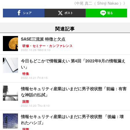
《中尾 真二（ Shinji Nakao ）》
シェア
ポスト
送る
関連記事
SASE三流派 特徴と欠点
研修・セミナー・カンファレンス
2022.10.26 Wed 8:10
今日もどこかで情報漏えい 第4回「2022年9月の情報漏え
い」
特集
2022.10.21 Fri 8:15
情報セキュリティ産業はいまだに男子校状態「前編：有害
な神話の払拭」
国際
2022.10.20 Thu 8:10
情報セキュリティ産業はいまだに男子校状態 「後編：壊
れたハシゴ」
国際