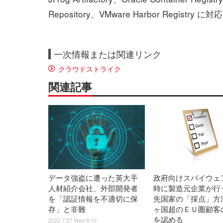
Repository、VMware Harbor Registry に対応
一次情報または関連リンク
クラウドストライク
関連記事
データ強盗に遭った英大手
政府向けスパイウェ
人材紹介会社、外部開発者
時に製造元企業が行
を「認証情報を不適切に保
先国家の「採点」方法
存」と非難
ヶ国超のＥＵ圏顧客
を認める
2022.7.27 Wed 8:10