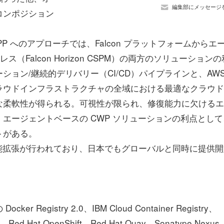
編集部にメッセージ
コンポジション
NAPP へのアプローチでは、Falcon プラットフォームからエ
ス（Falcon Horizon CSPM）の両方のソリューションの
ョン/継続的デリバリー（CI/CD）パイプラインと、AWS
ラウドインフラストラクチャの全域における最適なクラウド
な柔軟性が得られる。可視性が限られ、修復能力に欠けるエ
エージェントベースの CWP ソリューションの利点として
トがある。
 には以下の機能拡張が行われており、日本でもグローバルと同時に提供
gistry 2.0、IBM Cloud Container Registry、
stry、Red Hat OpenShift、Red Hat Quay、Sonatype Nexus