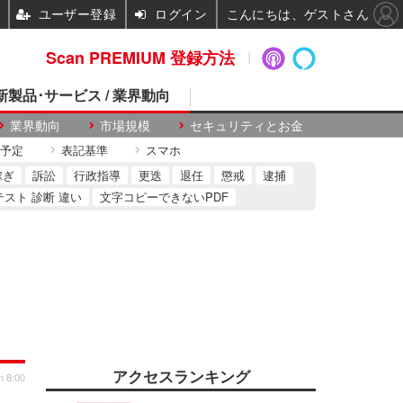
ユーザー登録
ログイン
こんにちは、ゲストさん
Scan PREMIUM 登録方法
 新製品･サービス / 業界動向
業界動向
市場規模
セキュリティとお金
予定
表記基準
スマホ
稼ぎ
訴訟
行政指導
更迭
退任
懲戒
逮捕
テスト 診断 違い
文字コピーできないPDF
アクセスランキング
n 8:00