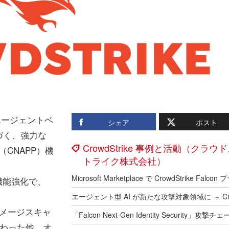
エージェントベ
シェア
ポスト
づく、強力な
CrowdStrike 事例と活動（クラウ
form（CNAPP）機
トライク株式会社）
らの機能強化で、
イメージスキャ
加わった他、オ