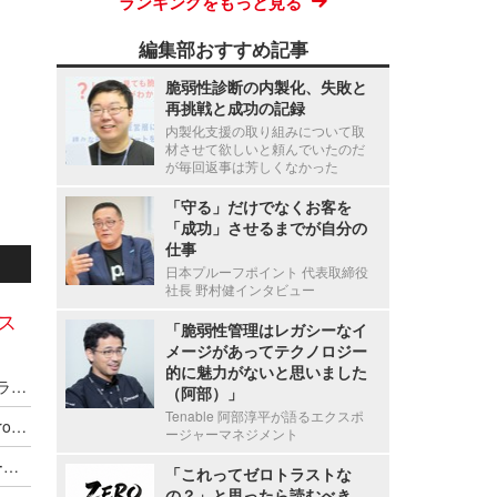
ランキングをもっと見る
編集部おすすめ記事
脆弱性診断の内製化、失敗と
再挑戦と成功の記録
内製化支援の取り組みについて取
材させて欲しいと頼んでいたのだ
が毎回返事は芳しくなかった
「守る」だけでなくお客を
「成功」させるまでが自分の
仕事
日本プルーフポイント 代表取締役
社長 野村健インタビュー
ドス
「脆弱性管理はレガシーなイ
メージがあってテクノロジー
的に魅力がないと思いました
Microsoft Marketplace で CrowdStrike Falcon プラットフォームの購入が可能に
（阿部）」
Tenable 阿部淳平が語るエクスポ
エージェント型 AI が新たな攻撃対象領域に ～ CrowdStrike「2025年版脅威ハンティングレポート」
ージャーマネジメント
「Falcon Next-Gen Identity Security」攻撃チェーン全体にわたるアイデンティティ保護
「これってゼロトラストな
の？」と思ったら読むべき