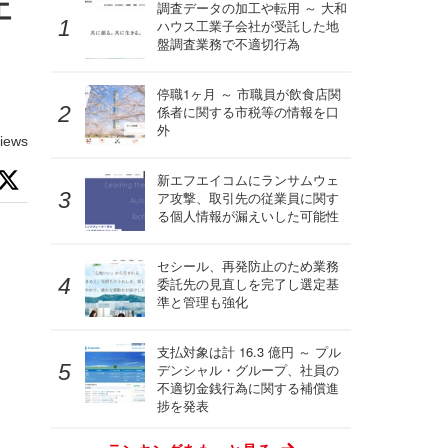
エ
調査データの加工や転用 ～ 大和
ハウス工業子会社が受託した地
盤調査業務で不適切行為
停職1ヶ月 ～ 市職員が飲食店関
係者に関する市税等の情報を口
外
iews
新エフエイコムにランサムウェ
ア攻撃、取引先の従業員に関す
る個人情報が漏えいした可能性
セシール、再発防止のため業務
委託先の見直しを完了し選定基
準と管理も強化
支払対象は計 16.3 億円 ～ プル
デンシャル・グループ、社員の
不適切金銭行為に関する補償進
捗を発表