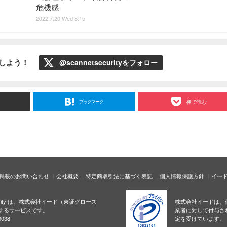
危機感
2022.7.20 Wed 8:15
ローしよう！
@scannetsecurityをフォロー
ブックマーク
後で読む
掲載のお問い合わせ
会社概要
特定商取引法に基づく表記
個人情報保護方針
イー
ecurity は、株式会社イード（東証グロース
株式会社イードは、
するサービスです。
業者に対して付与さ
038
定を受けています。