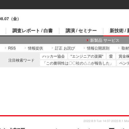
.08.07（金）
調査レポート / 白書
講演 / セミナー
新技術 /
新製品 サービス
RSS
情報提供
訂正 お詫び
情報公開原則
取材
ハッカー協会
"エンジニアの楽園"
愛
賞金
注目検索ワード
「この脆弱性は〇〇社の△△が報告した」
ペン
2022.8.9 Tue 14:37
2022.8.1 Mo