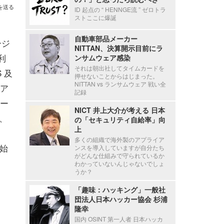
を送る
ID 起点の “ HENNGE流 ” ゼロトラ
ストここに爆誕
自動車部品メーカー
ージ
NITTAN、決算開示目前にラ
利
ンサムウェア感染
それは朝出社してタイムカードを
 及
押せないことからはじまった。
NITTAN vs ランサムウェア 戦い全
ア
記録
ー
NICT 井上大介が考える 日本
、
の「セキュリティ自給率」向
上
多くの組織で海外製のアプライア
開始
ンスを導入していますが自分たち
がどんな仕組みで守られているか
わかっていないんじゃないでしょ
うか？
「趣味：ハッキング」一般社
団法人日本ハッカー協会 杉浦
隆幸
国内 OSINT 第一人者 日本ハッカ