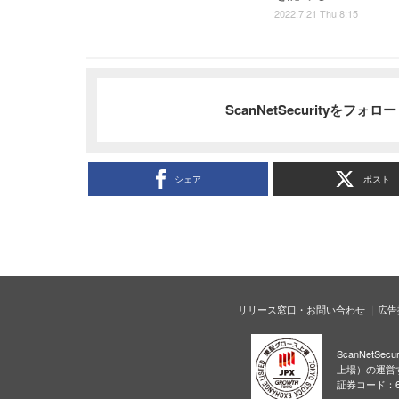
2022.7.21 Thu 8:15
ScanNetSecurityをフォ
シェア
ポスト
リリース窓口・お問い合わせ
広告
ScanNetS
上場）の運営
証券コード：6