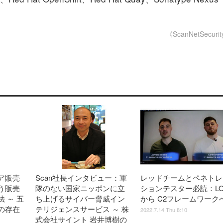
《ScanNetSecuri
ア販売
Scan社長インタビュー：軍
レッドチームとペネトレ
う販売
隊のない国家ニッポンに立
ションテスター必読：LO
 ～ 五
ち上げるサイバー脅威イン
から C2フレームワーク
の存在
テリジェンスサービス ～ 株
2022.7.14 Thu 8:10
式会社サイント 岩井博樹の