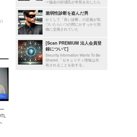
ー協会の杉浦氏が本気を出したら
脆弱性診断を盗んだ男
かくして「良い診断」の定義が気
ty》
づいたらいつの間にかすっかり別
物に交換されていた
[Scan PREMIUM 法人会員登
録について]
Security Information Wants To Be
Shared.「セキュリティ情報は共
有されることを欲する」
ー
TL
へ