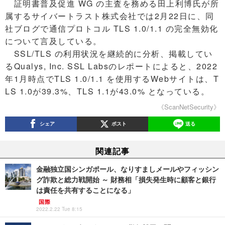
証明書普及促進 WG の主査を務める田上利博氏が所
属するサイバートラスト株式会社では2月22日に、同
社ブログで通信プロトコル TLS 1.0/1.1 の完全無効化
について言及している。
SSL/TLS の利用状況を継続的に分析、掲載してい
るQualys, Inc. SSL Labsのレポートによると、2022
年1月時点でTLS 1.0/1.1 を使用するWebサイトは、T
LS 1.0が39.3%、TLS 1.1が43.0% となっている。
《ScanNetSecurity》
シェア
ポスト
送る
関連記事
金融独立国シンガポール、なりすましメールやフィッシン
グ詐欺と総力戦開始 ～ 財務相「損失発生時に顧客と銀行
は責任を共有することになる」
国際
2022.2.22 Tue 8:15