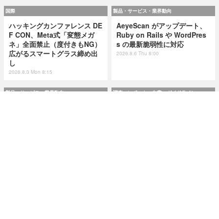
国際
製品・サービス・業界動向
ハッキングカンファレンス DE
AeyeScan がアップデート、
F CON、Meta式「変態メガ
Ruby on Rails や WordPres
ネ」全面禁止（度付きもNG）
s の最新脆弱性に対応
広がるスマートグラス締め出
2026.8.6 Thu 8:00
し
2026.8.3 Mon 8:15
製品・サービス・業界動向
調査・レポート・白書・ガイドライン
AeyeScan がアップデート、
市民プールやエネルギー企業
Ruby on Rails や WordPres
が標的に ～ IPA が制御システ
s の最新脆弱性に対応
ムの最新サイバーインシデン
ト事例を追加
2026.8.6 Thu 8:00
2026.8.6 Thu 8:00
研修・セミナー・カンファレンス
特集
Okta Japan「さわってみよう
今日もどこかで情報漏えい 第
Auth0！」を9月11日に大阪で
50回「2026年6月の情報漏え
開催 ～ 初心者向けハンズオン
い」Microsoft Excel 非表示
＆解説セッション
機能による情報漏えい第二
弾！
2026.8.6 Thu 8:10