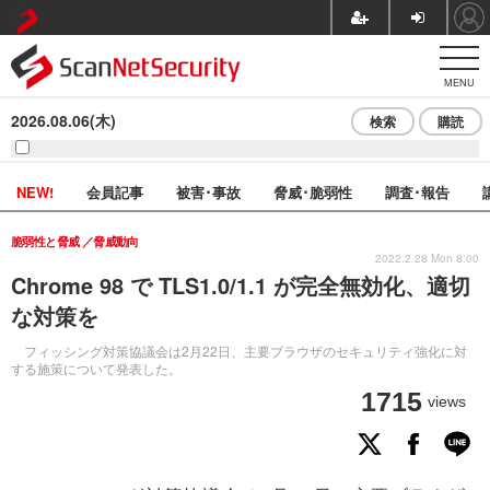
MENU
2026.08.06(木)
検索
購読
NEW!
会員記事
被害･事故
脅威･脆弱性
調査･報告
脆弱性と脅威
脅威動向
2022.2.28 Mon 8:00
Chrome 98 で TLS1.0/1.1 が完全無効化、適切
な対策を
フィッシング対策協議会は2月22日、主要ブラウザのセキュリティ強化に対
する施策について発表した。
1715
views