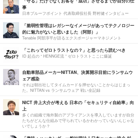
「守る」だけでなくお客を「成功」させるまでが自分の仕
事
日本プルーフポイント 代表取締役社長 野村健インタビュー
「脆弱性管理はレガシーなイメージがあってテクノロジー
的に魅力がないと思いました（阿部）」
Tenable 阿部淳平が語るエクスポージャーマネジメント
「これってゼロトラストなの？」と思ったら読むべき
ID 起点の “ HENNGE流 ” ゼロトラストここに爆誕
自動車部品メーカーNITTAN、決算開示目前にランサムウ
ェア感染
それは朝出社してタイムカードを押せないことからはじまっ
た。NITTAN vs ランサムウェア 戦い全記録
NICT 井上大介が考える 日本の「セキュリティ自給率」向
上
多くの組織で海外製のアプライアンスを導入していますが自分
たちがどんな仕組みで守られているかわかっていないんじゃな
いでしょうか？