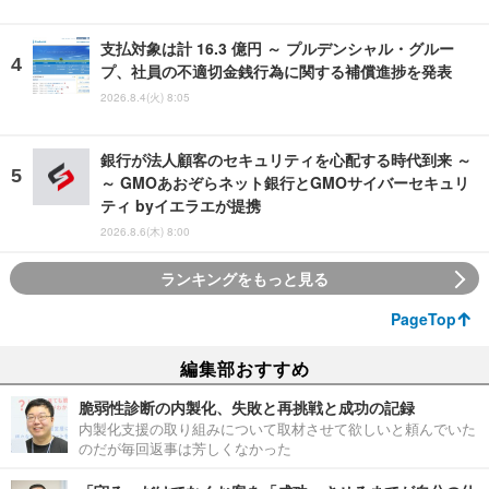
支払対象は計 16.3 億円 ～ プルデンシャル・グルー
プ、社員の不適切金銭行為に関する補償進捗を発表
2026.8.4(火) 8:05
銀行が法人顧客のセキュリティを心配する時代到来 ～
～ GMOあおぞらネット銀行とGMOサイバーセキュリ
ティ byイエラエが提携
2026.8.6(木) 8:00
ランキングをもっと見る
PageTop
編集部おすすめ
脆弱性診断の内製化、失敗と再挑戦と成功の記録
内製化支援の取り組みについて取材させて欲しいと頼んでいた
のだが毎回返事は芳しくなかった