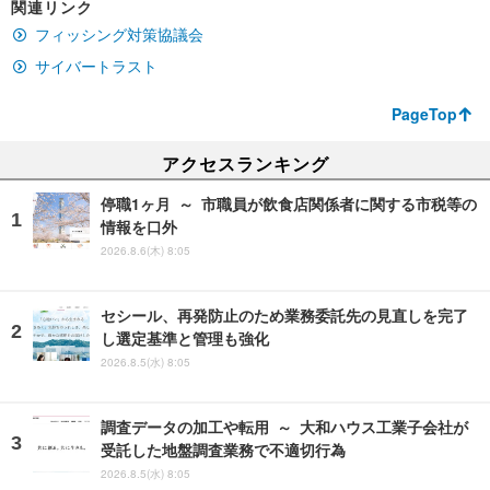
関連リンク
フィッシング対策協議会
サイバートラスト
PageTop
アクセスランキング
停職1ヶ月 ～ 市職員が飲食店関係者に関する市税等の
情報を口外
2026.8.6(木) 8:05
セシール、再発防止のため業務委託先の見直しを完了
し選定基準と管理も強化
2026.8.5(水) 8:05
調査データの加工や転用 ～ 大和ハウス工業子会社が
受託した地盤調査業務で不適切行為
2026.8.5(水) 8:05