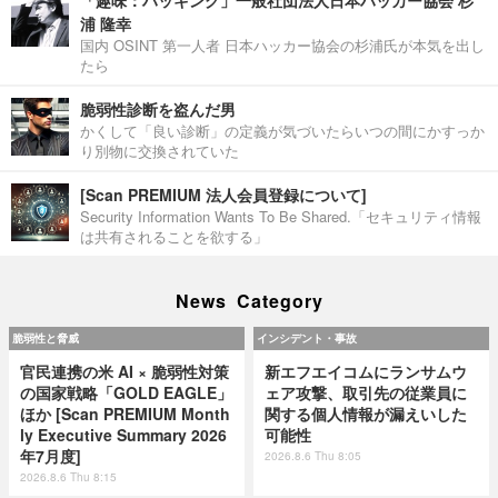
「趣味：ハッキング」一般社団法人日本ハッカー協会 杉
浦 隆幸
国内 OSINT 第一人者 日本ハッカー協会の杉浦氏が本気を出し
たら
脆弱性診断を盗んだ男
かくして「良い診断」の定義が気づいたらいつの間にかすっか
り別物に交換されていた
[Scan PREMIUM 法人会員登録について]
Security Information Wants To Be Shared.「セキュリティ情報
は共有されることを欲する」
News Category
脆弱性と脅威
インシデント・事故
官民連携の米 AI × 脆弱性対策
新エフエイコムにランサムウ
の国家戦略「GOLD EAGLE」
ェア攻撃、取引先の従業員に
ほか [Scan PREMIUM Month
関する個人情報が漏えいした
ly Executive Summary 2026
可能性
年7月度]
2026.8.6 Thu 8:05
2026.8.6 Thu 8:15