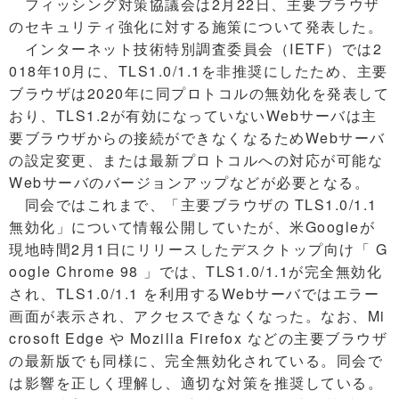
フィッシング対策協議会は2月22日、主要ブラウザ
のセキュリティ強化に対する施策について発表した。
インターネット技術特別調査委員会（IETF）では2
018年10月に、TLS1.0/1.1を非推奨にしたため、主要
ブラウザは2020年に同プロトコルの無効化を発表して
おり、TLS1.2が有効になっていないWebサーバは主
要ブラウザからの接続ができなくなるためWebサーバ
の設定変更、または最新プロトコルへの対応が可能な
Webサーバのバージョンアップなどが必要となる。
同会ではこれまで、「主要ブラウザの TLS1.0/1.1
無効化」について情報公開していたが、米Googleが
現地時間2月1日にリリースしたデスクトップ向け「 G
oogle Chrome 98 」では、TLS1.0/1.1が完全無効化
され、TLS1.0/1.1 を利用するWebサーバではエラー
画面が表示され、アクセスできなくなった。なお、Mi
crosoft Edge や Mozilla Firefox などの主要ブラウザ
の最新版でも同様に、完全無効化されている。同会で
は影響を正しく理解し、適切な対策を推奨している。