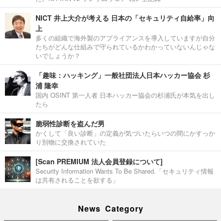
NICT 井上大介が考える 日本の「セキュリティ自給率」向
上
多くの組織で海外製のアプライアンスを導入していますが自分
たちがどんな仕組みで守られているかわかっていないんじゃな
いでしょうか？
「趣味：ハッキング」一般社団法人日本ハッカー協会 杉
浦 隆幸
国内 OSINT 第一人者 日本ハッカー協会の杉浦氏が本気を出し
たら
脆弱性診断を盗んだ男
かくして「良い診断」の定義が気づいたらいつの間にかすっか
り別物に交換されていた
[Scan PREMIUM 法人会員登録について]
Security Information Wants To Be Shared.「セキュリティ情報
は共有されることを欲する」
News Category