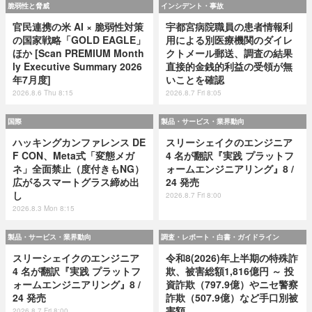
脆弱性と脅威
インシデント・事故
官民連携の米 AI × 脆弱性対策
宇都宮病院職員の患者情報利
の国家戦略「GOLD EAGLE」
用による別医療機関のダイレ
ほか [Scan PREMIUM Month
クトメール郵送、調査の結果
ly Executive Summary 2026
直接的金銭的利益の受領が無
年7月度]
いことを確認
2026.8.6 Thu 8:15
2026.8.7 Fri 8:05
国際
製品・サービス・業界動向
ハッキングカンファレンス DE
スリーシェイクのエンジニア
F CON、Meta式「変態メガ
4 名が翻訳『実践 プラットフ
ネ」全面禁止（度付きもNG）
ォームエンジニアリング』8 /
広がるスマートグラス締め出
24 発売
し
2026.8.7 Fri 8:00
2026.8.3 Mon 8:15
製品・サービス・業界動向
調査・レポート・白書・ガイドライン
スリーシェイクのエンジニア
令和8(2026)年上半期の特殊詐
4 名が翻訳『実践 プラットフ
欺、被害総額1,816億円 ～ 投
ォームエンジニアリング』8 /
資詐欺（797.9億）やニセ警察
24 発売
詐欺（507.9億）など手口別被
害額
2026.8.7 Fri 8:00