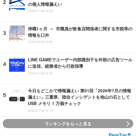
の個人情報漏えい
2026.8.7(金) 8:05
停職1ヶ月 ～ 市職員が飲食店関係者に関する市税等の
情報を口外
2026.8.6(木) 8:05
LINE GAMEでユーザー内部識別子を外部の広告ツール
に送信、総務省から行政指導
2026.8.7(金) 8:05
今日もどこかで情報漏えい 第51回「2026年7月の情報
漏えい」三重県、陸自インシデントを他山の石として
USB メモリ 1 万個チェック
2026.8.7(金) 8:15
ランキングをもっと見る
PageTop