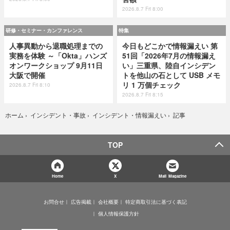
2026.8.7 Fri 8:00
研修・セミナー・カンファレンス
特集
人事異動から退職処理までの
今日もどこかで情報漏えい 第
実務を体験 ～「Okta」ハンズ
51回「2026年7月の情報漏え
オンワークショップ 9月11日
い」三重県、陸自インシデン
大阪で開催
トを他山の石として USB メモ
リ 1 万個チェック
2026.8.7 Fri 8:10
2026.8.7 Fri 8:15
記事
ホーム
›
インシデント・事故
›
インシデント・情報漏えい
›
TOP
Home
X
Mail Magazine
お問合せ
広告掲載
会社概要
特定商取引法に基づく表記
個人情報保護方針