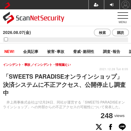
MENU
2026.08.07(金)
検索
購読
NEW!
会員記事
被害･事故
脅威･脆弱性
調査･報告
インシデント・事故
インシデント・情報漏えい
2021.12.28 Tue 8:05
「SWEETS PARADISEオンラインショップ」
決済システムに不正アクセス、公開停止し調査
中
井上商事株式会社は12月24日、同社が運営する「SWEETS PARADISEオン
ラインショップ」への外部からの不正アクセスの可能性について発表した。
248
views