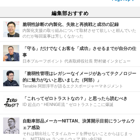
編集部おすすめ
脆弱性診断の内製化、失敗と再挑戦と成功の記録
内製化支援の取り組みについて取材させて欲しいと頼んでいた
のだが毎回返事は芳しくなかった
「守る」だけでなくお客を「成功」させるまでが自分の仕
事
日本プルーフポイント 代表取締役社長 野村健インタビュー
「脆弱性管理はレガシーなイメージがあってテクノロジー
的に魅力がないと思いました（阿部）」
Tenable 阿部淳平が語るエクスポージャーマネジメント
「これってゼロトラストなの？」と思ったら読むべき
ID 起点の “ HENNGE流 ” ゼロトラストここに爆誕
自動車部品メーカーNITTAN、決算開示目前にランサムウ
ェア感染
それは朝出社してタイムカードを押せないことからはじまっ
た。NITTAN vs ランサムウェア 戦い全記録