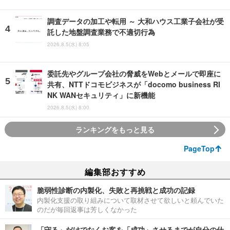
調査データの加工や転用 ～ 大和ハウス工業子会社が受
託した地盤調査業務で不適切行為
2026.8.5(水) 8:05
委託先やグループ会社の脅威をWebとメールで即座に
共有、NTTドコモビジネスが「docomo business RI
NK WANセキュリティ」に新機能
2026.8.5(水) 8:00
ランキングをもっと見る
PageTop
編集部おすすめ
脆弱性診断の内製化、失敗と再挑戦と成功の記録
内製化支援の取り組みについて取材させて欲しいと頼んでいた
のだが毎回返事は芳しくなかった
「守る」だけでなくお客を「成功」させるまでが自分の仕