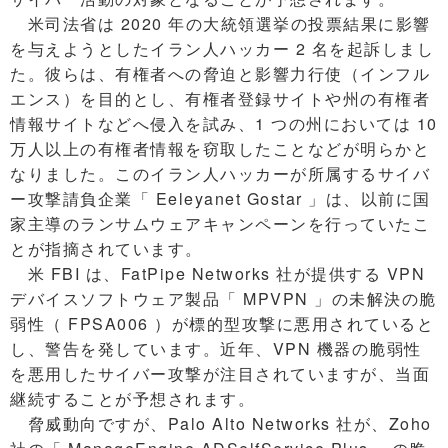
米司法省は 2020 年の大統領選挙の投票結果に影響
を与えようとしたイラン人ハッカー 2 名を起訴しまし
た。彼らは、有権者への脅迫と影響力行使（インフル
エンス）を目的とし、有権者登録サイトや州の有権者
情報サイトなどへ侵入を試み、1 つの州においては 10
万人以上の有権者情報を窃取したことなどが明らかと
なりました。このイラン人ハッカーが所属するサイバ
ー攻撃請負企業「 Eeleyanet Gostar 」は、以前に国
家主導のランサムウェアキャンペーンを行っていたこ
とが指摘されています。
米 FBI は、FatPipe Networks 社が提供する VPN
デバイスソフトウェア製品「 MPVPN 」の未解決の脆
弱性（ FPSA006 ）が標的型攻撃に悪用されていると
し、警告を発しています。近年、VPN 機器の脆弱性
を悪用したサイバー攻撃が注目されていますが、当面
継続することが予想されます。
脅威動向ですが、Palo Alto Networks 社が、Zoho