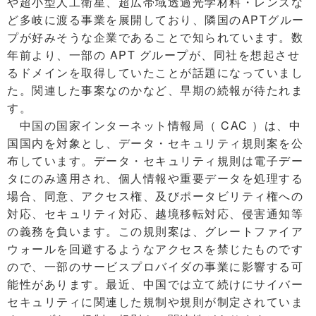
や超小型人工衛星、超広帯域透過光学材料・レンズな
ど多岐に渡る事業を展開しており、隣国のAPTグルー
プが好みそうな企業であることで知られています。数
年前より、一部の APT グループが、同社を想起させ
るドメインを取得していたことが話題になっていまし
た。関連した事案なのかなど、早期の続報が待たれま
す。
中国の国家インターネット情報局（ CAC ）は、中
国国内を対象とし、データ・セキュリティ規則案を公
布しています。データ・セキュリティ規則は電子デー
タにのみ適用され、個人情報や重要データを処理する
場合、同意、アクセス権、及びポータビリティ権への
対応、セキュリティ対応、越境移転対応、侵害通知等
の義務を負います。この規則案は、グレートファイア
ウォールを回避するようなアクセスを禁じたものです
ので、一部のサービスプロバイダの事業に影響する可
能性があります。最近、中国では立て続けにサイバー
セキュリティに関連した規制や規則が制定されていま