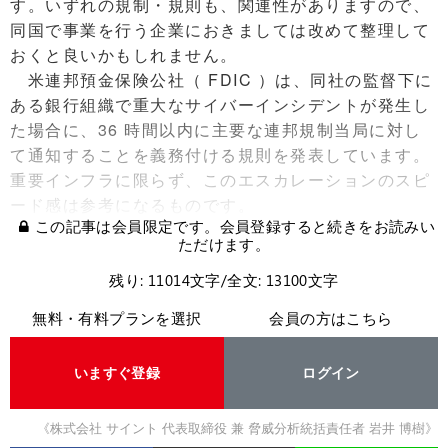
す。いずれの規制・規則も、関連性がありますので、
同国で事業を行う企業におきましては改めて整理して
おくと良いかもしれません。
米連邦預金保険公社（ FDIC ）は、同社の監督下に
ある銀行組織で重大なサイバーインシデントが発生し
た場合に、36 時間以内に主要な連邦規制当局に対し
て通知することを義務付ける規則を発表しています。
重要インフラに限らず、このエスカレーションのスピ
ード感は参考になるものです。
この記事は会員限定です。会員登録すると続きをお読みい
ただけます。
残り: 11014文字/全文: 13100文字
無料・有料プランを選択
会員の方はこちら
いますぐ登録
ログイン
《株式会社 サイント 代表取締役 兼 脅威分析統括責任者 岩井 博樹》