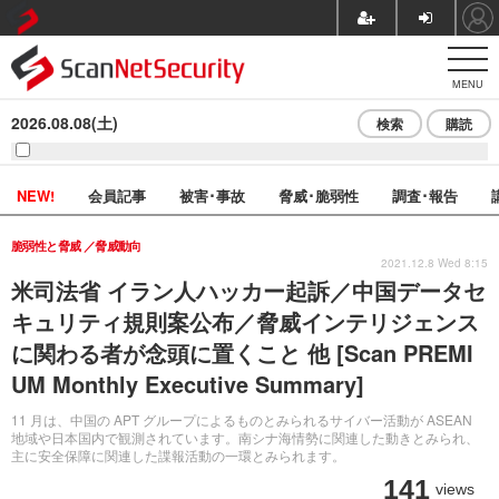
MENU
2026.08.08(土)
検索
購読
NEW!
会員記事
被害･事故
脅威･脆弱性
調査･報告
脆弱性と脅威
脅威動向
2021.12.8 Wed 8:15
米司法省 イラン人ハッカー起訴／中国データセ
キュリティ規則案公布／脅威インテリジェンス
に関わる者が念頭に置くこと 他 [Scan PREMI
UM Monthly Executive Summary]
11 月は、中国の APT グループによるものとみられるサイバー活動が ASEAN
地域や日本国内で観測されています。南シナ海情勢に関連した動きとみられ、
主に安全保障に関連した諜報活動の一環とみられます。
141
views