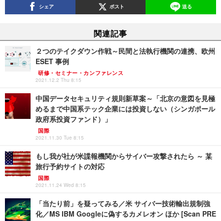
シェア
ポスト
送る
関連記事
２つのテイクダウン作戦～民間と法執行機関の連携、欧州
ESET 事例
研修・セミナー・カンファレンス
2021.12.2 Thu 8:15
中国データセキュリティ規則新草案～「北京の意図を見極
めるまで中国系テック企業には投資しない（シンガポール
政府系投資ファンド）」
国際
2021.11.30 Tue 8:15
もし我が社が米諜報機関からサイバー攻撃されたら ～ 某
旅行予約サイトの対応
国際
2021.11.24 Wed 8:15
「当たり前」を疑ってみる／米 サイバー技術輸出規制強
化／MS IBM Googleに偽するカメレオン ほか [Scan PRE