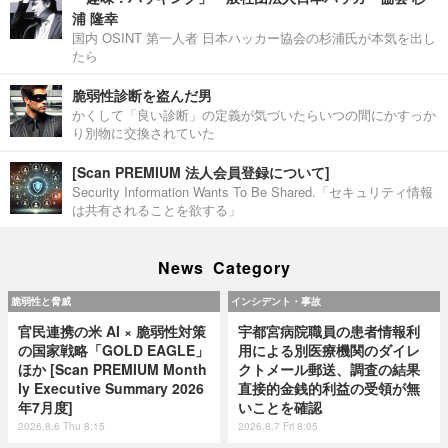
浦 隆幸
国内 OSINT 第一人者 日本ハッカー協会の杉浦氏が本気を出し
たら
脆弱性診断を盗んだ男
かくして「良い診断」の定義が気づいたらいつの間にかすっか
り別物に交換されていた
[Scan PREMIUM 法人会員登録について]
Security Information Wants To Be Shared.「セキュリティ情報
は共有されることを欲する」
News Category
脆弱性と脅威
インシデント・事故
官民連携の米 AI × 脆弱性対策
宇都宮病院職員の患者情報利
の国家戦略「GOLD EAGLE」
用による別医療機関のダイレ
ほか [Scan PREMIUM Month
クトメール郵送、調査の結果
ly Executive Summary 2026
直接的金銭的利益の受領が無
年7月度]
いことを確認
2026.8.6 Thu 8:15
2026.8.7 Fri 8:05