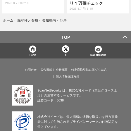
リ 1 万個チェック
2026.8.7 Fri 8:10
2026.8.7 Fri 8:15
記事
ホーム
›
脆弱性と脅威
›
脅威動向
›
TOP
Home
X
Mail Magazine
お問合せ
広告掲載
会社概要
特定商取引法に基づく表記
個人情報保護方針
ScanNetSecurity は、株式会社イード（東証グロース上
場）の運営するサービスです。
証券コード：6038
株式会社イードは、個人情報の適切な取扱いを行う事業
者に対して付与されるプライバシーマークの付与認定を
受けています。