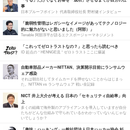
事
日本プルーフポイント 代表取締役社長 野村健インタビュー
「脆弱性管理はレガシーなイメージがあってテクノロジー
的に魅力がないと思いました（阿部）」
Tenable 阿部淳平が語るエクスポージャーマネジメント
「これってゼロトラストなの？」と思ったら読むべき
ID 起点の “ HENNGE流 ” ゼロトラストここに爆誕
自動車部品メーカーNITTAN、決算開示目前にランサムウ
ェア感染
それは朝出社してタイムカードを押せないことからはじまっ
た。NITTAN vs ランサムウェア 戦い全記録
NICT 井上大介が考える 日本の「セキュリティ自給率」向
上
多くの組織で海外製のアプライアンスを導入していますが自分
たちがどんな仕組みで守られているかわかっていないんじゃな
いでしょうか？
「趣味：ハッキング」一般社団法人日本ハッカー協会 杉