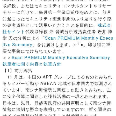
取締役、またはセキュリティコンサルタントやリサー
チャーに向けて、毎月第一営業日前後をめどに、前月
に起こったセキュリティ重要事象のふり返りを行う際
の参考資料として活用いただくことを目的に、
株式会
社サイント
代表取締役 兼 脅威分析統括責任者 岩井 博
樹 氏の分析による「
Scan PREMIUM Monthly Execu
tive Summary
」をお届けします。※「●」印は特に重
要な事象につけられています。
＞＞
Scan PREMIUM Monthly Executive Summary
執筆者に聞く内容と執筆方針
【1】前月総括
11 月は、中国の APT グループによるものとみられ
るサイバー活動が ASEAN 地域や日本国内で観測され
ています。南シナ海情勢に関連した動きとみられ、主
に安全保障に関連した諜報活動の一環とみられます。
日本は、先日、日越両政府の共同声明として南シナ海
情勢に深刻な懸念を表明していますので、暫く関連の
サイバー活動の対象となることが予想されます。