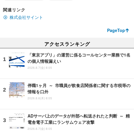
関連リンク
株式会社サイント
PageTop
アクセスランキング
「東京アプリ」の運営に係るコールセンター業務で1名
の個人情報漏えい
2026.8.7(金) 8:05
停職1ヶ月 ～ 市職員が飲食店関係者に関する市税等の
情報を口外
2026.8.6(木) 8:05
ADサーバ上のデータが外部へ転送されたと判断 ～ 精
電舎電子工業にランサムウェア攻撃
2026.8.7(金) 8:05