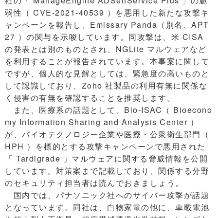
社の「 ManageEngine ADSelfService Plus 」の脆
弱性（ CVE-2021-40539 ）を悪用した新たな攻撃キ
ャンペーンを報告し、Emissary Panda（別名、APT
27 ）の関与を示唆しています。同攻撃は、米 CISA
の発表とは別のものとされ、NGLite マルウェアなど
を利用することが報告されています。本事案に関して
ですが、個人的な見解としては、緊急度の高いものと
して認識しており、Zoho 社製品の利用有無に関係な
く侵害の有無を確認することを推奨します。
また、医療系の話題として、Bio-ISAC（ Bioecono
my Information Sharing and Analysis Center ）
が、バイオテクノロジー企業や医療・公衆衛生部門（
HPH ）を標的とする攻撃キャンペーンで悪用された
「 Tardigrade 」マルウェアに関する脅威情報を公開
しています。対策案まで記載しており、関係する分野
のセキュリティ担当者は読んでおきましょう。
国内では、パナソニック社へのサイバー攻撃が話題
となっています。同社は、白物家電の他に、車載電池