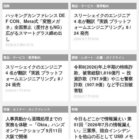
国際
製品・サービス・業界動向
ハッキングカンファレンス DE
スリーシェイクのエンジニア
F CON、Meta式「変態メガ
4 名が翻訳『実践 プラットフ
ネ」全面禁止（度付きもNG）
ォームエンジニアリング』8 /
広がるスマートグラス締め出
24 発売
し
2026.8.7 Fri 8:00
2026.8.3 Mon 8:15
製品・サービス・業界動向
調査・レポート・白書・ガイドライン
スリーシェイクのエンジニア
令和8(2026)年上半期の特殊詐
4 名が翻訳『実践 プラットフ
欺、被害総額1,816億円 ～ 投
ォームエンジニアリング』8 /
資詐欺（797.9億）やニセ警察
24 発売
詐欺（507.9億）など手口別被
害額
2026.8.7 Fri 8:00
2026.8.7 Fri 8:00
研修・セミナー・カンファレンス
特集
人事異動から退職処理までの
今日もどこかで情報漏えい 第
実務を体験 ～「Okta」ハンズ
51回「2026年7月の情報漏え
オンワークショップ 9月11日
い」三重県、陸自インシデン
大阪で開催
トを他山の石として USB メモ