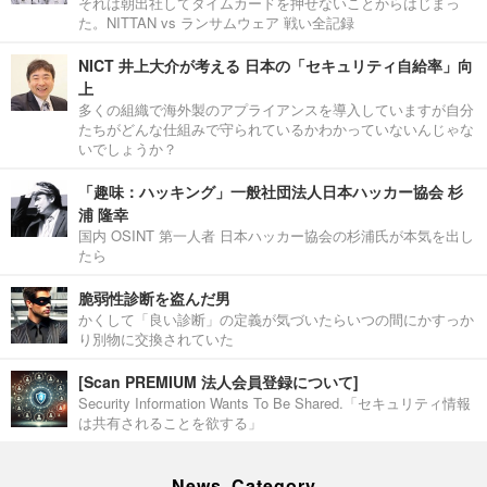
それは朝出社してタイムカードを押せないことからはじまっ
た。NITTAN vs ランサムウェア 戦い全記録
NICT 井上大介が考える 日本の「セキュリティ自給率」向
上
多くの組織で海外製のアプライアンスを導入していますが自分
たちがどんな仕組みで守られているかわかっていないんじゃな
いでしょうか？
「趣味：ハッキング」一般社団法人日本ハッカー協会 杉
浦 隆幸
国内 OSINT 第一人者 日本ハッカー協会の杉浦氏が本気を出し
たら
脆弱性診断を盗んだ男
かくして「良い診断」の定義が気づいたらいつの間にかすっか
り別物に交換されていた
[Scan PREMIUM 法人会員登録について]
Security Information Wants To Be Shared.「セキュリティ情報
は共有されることを欲する」
News Category