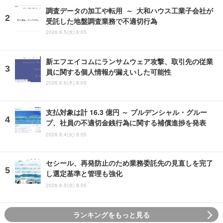
調査データの加工や転用 ～ 大和ハウス工業子会社が
受託した地盤調査業務で不適切行為
2026.8.5(水) 8:05
新エフエイコムにランサムウェア攻撃、取引先の従業
員に関する個人情報が漏えいした可能性
2026.8.6(木) 8:05
支払対象は計 16.3 億円 ～ プルデンシャル・グルー
プ、社員の不適切金銭行為に関する補償進捗を発表
2026.8.4(火) 8:05
セシール、再発防止のため業務委託先の見直しを完了
し選定基準と管理も強化
2026.8.5(水) 8:05
ランキングをもっと見る