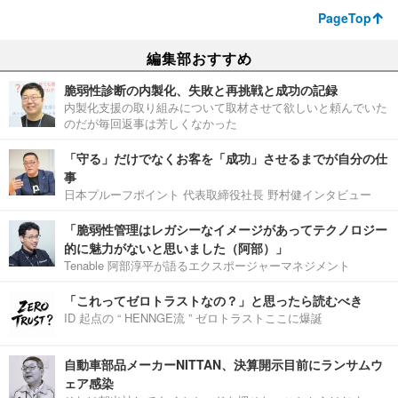
PageTop
編集部おすすめ
脆弱性診断の内製化、失敗と再挑戦と成功の記録
内製化支援の取り組みについて取材させて欲しいと頼んでいた
のだが毎回返事は芳しくなかった
「守る」だけでなくお客を「成功」させるまでが自分の仕
事
日本プルーフポイント 代表取締役社長 野村健インタビュー
「脆弱性管理はレガシーなイメージがあってテクノロジー
的に魅力がないと思いました（阿部）」
Tenable 阿部淳平が語るエクスポージャーマネジメント
「これってゼロトラストなの？」と思ったら読むべき
ID 起点の “ HENNGE流 ” ゼロトラストここに爆誕
自動車部品メーカーNITTAN、決算開示目前にランサムウ
ェア感染