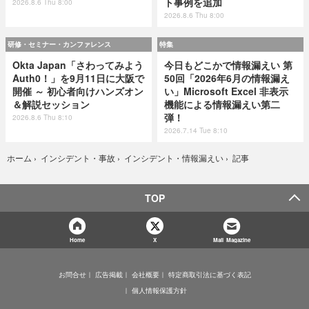
ト事例を追加
2026.8.6 Thu 8:00
2026.8.6 Thu 8:00
研修・セミナー・カンファレンス
特集
Okta Japan「さわってみよう
今日もどこかで情報漏えい 第
Auth0！」を9月11日に大阪で
50回「2026年6月の情報漏え
開催 ～ 初心者向けハンズオン
い」Microsoft Excel 非表示
＆解説セッション
機能による情報漏えい第二
弾！
2026.8.6 Thu 8:10
2026.7.14 Tue 8:10
記事
ホーム
›
インシデント・事故
›
インシデント・情報漏えい
›
TOP
Home
X
Mail Magazine
お問合せ
広告掲載
会社概要
特定商取引法に基づく表記
個人情報保護方針