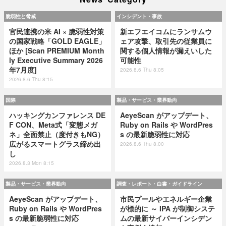
脆弱性と脅威
インシデント・事故
官民連携の米 AI × 脆弱性対策
新エフエイコムにランサムウ
の国家戦略「GOLD EAGLE」
ェア攻撃、取引先の従業員に
ほか [Scan PREMIUM Month
関する個人情報が漏えいした
ly Executive Summary 2026
可能性
年7月度]
2026.8.6 Thu 8:05
2026.8.6 Thu 8:15
国際
製品・サービス・業界動向
ハッキングカンファレンス DE
AeyeScan がアップデート、
F CON、Meta式「変態メガ
Ruby on Rails や WordPres
ネ」全面禁止（度付きもNG）
s の最新脆弱性に対応
広がるスマートグラス締め出
2026.8.6 Thu 8:00
し
2026.8.3 Mon 8:15
製品・サービス・業界動向
調査・レポート・白書・ガイドライン
AeyeScan がアップデート、
市民プールやエネルギー企業
Ruby on Rails や WordPres
が標的に ～ IPA が制御システ
s の最新脆弱性に対応
ムの最新サイバーインシデン