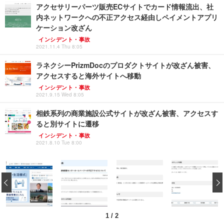
アクセサリーパーツ販売ECサイトでカード情報流出、社
内ネットワークへの不正アクセス経由しペイメントアプリ
ケーション改ざん
インシデント・事故
2021.11.4 Thu 8:05
ラネクシーPrizmDocのプロダクトサイトが改ざん被害、
アクセスすると海外サイトへ移動
インシデント・事故
2021.9.15 Wed 8:05
相鉄系列の商業施設公式サイトが改ざん被害、アクセスす
ると別サイトに遷移
インシデント・事故
2021.8.10 Tue 8:00
‹
1
/
2