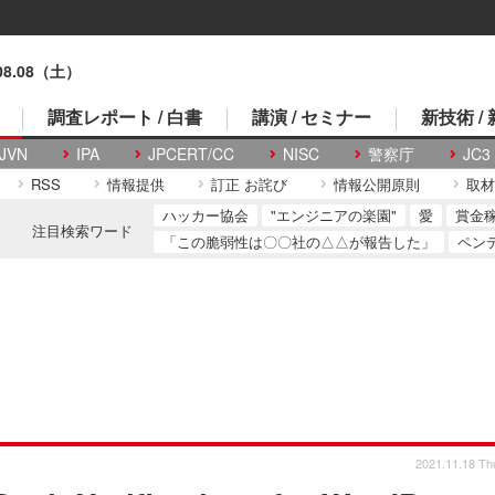
.08.08（土）
調査レポート / 白書
講演 / セミナー
新技術 /
JVN
IPA
JPCERT/CC
NISC
警察庁
JC3
RSS
情報提供
訂正 お詫び
情報公開原則
取材
ハッカー協会
"エンジニアの楽園"
愛
賞金
注目検索ワード
「この脆弱性は〇〇社の△△が報告した」
ペン
2021.11.18 Th