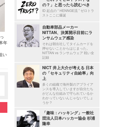
の？」と思ったら読むべき
ID 起点の “ HENNGE流 ” ゼロトラ
ストここに爆誕
自動車部品メーカー
NITTAN、決算開示目前にラ
っ
ンサムウェア感染
本年
それは朝出社してタイムカードを
押せないことからはじまった。
NITTAN vs ランサムウェア 戦い全
狙い
記録
NICT 井上大介が考える 日本
の「セキュリティ自給率」向
上
多くの組織で海外製のアプライア
ンスを導入していますが自分たち
がどんな仕組みで守られているか
わかっていないんじゃないでしょ
うか？
「趣味：ハッキング」一般社
団法人日本ハッカー協会 杉浦
隆幸