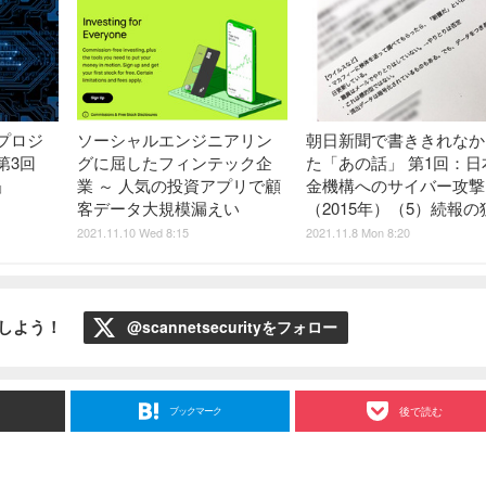
プロジ
ソーシャルエンジニアリン
朝日新聞で書ききれなか
 第3回
グに屈したフィンテック企
た「あの話」 第1回：日
」
業 ～ 人気の投資アプリで顧
金機構へのサイバー攻撃
客データ大規模漏えい
（2015年）（5）続報の
2021.11.10 Wed 8:15
2021.11.8 Mon 8:20
ローしよう！
@scannetsecurityをフォロー
ブックマーク
後で読む