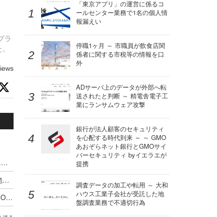
「東京アプリ」の運営に係るコ
ールセンター業務で1名の個人情
報漏えい
プラ
停職1ヶ月 ～ 市職員が飲食店関
した。
係者に関する市税等の情報を口
外
iews
ADサーバ上のデータが外部へ転
送されたと判断 ～ 精電舎電子工
業にランサムウェア攻撃
銀行が法人顧客のセキュリティ
を心配する時代到来 ～ ～ GMO
あおぞらネット銀行とGMOサイ
バーセキュリティ byイエラエが
VPS.org の one-click deployment テンプレートに複数の脆弱性
提携
BaserCMS に CSVファイルインジェクションの脆弱性
調査データの加工や転用 ～ 大和
ハウス工業子会社が受託した地
ロボット掃除機 DEEBOT PRO M1、DEEBOT PRO K1VAC およびスマートフォンアプリ ECOVACS PRO に複数の脆弱性
盤調査業務で不適切行為