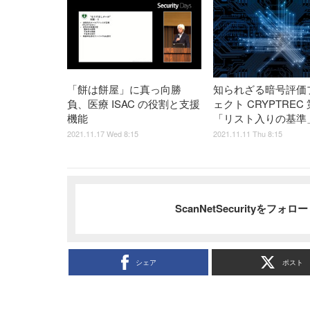
「餅は餅屋」に真っ向勝
知られざる暗号評価
負、医療 ISAC の役割と支援
ェクト CRYPTREC
機能
「リスト入りの基準
2021.11.17 Wed 8:15
2021.11.11 Thu 8:15
ScanNetSecurityをフォ
シェア
ポスト