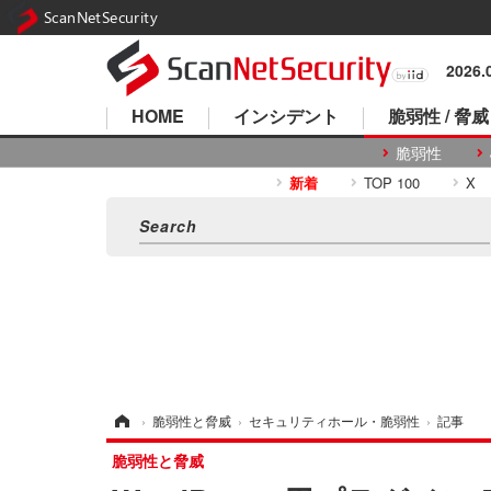
ScanNetSecurity
2026
HOME
インシデント
脆弱性 / 脅威
脆弱性
新着
TOP 100
X
ホーム
›
脆弱性と脅威
›
セキュリティホール・脆弱性
›
記事
脆弱性と脅威