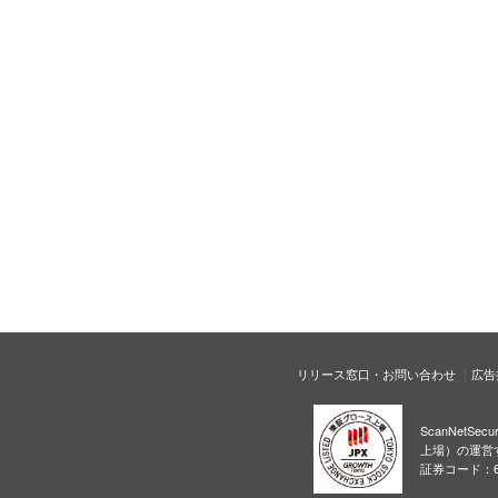
リリース窓口・お問い合わせ
広告
ScanNetS
上場）の運営
証券コード：6