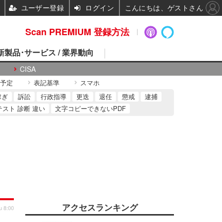
ユーザー登録
ログイン
こんにちは、ゲストさん
Scan PREMIUM 登録方法
 新製品･サービス / 業界動向
CISA
予定
表記基準
スマホ
稼ぎ
訴訟
行政指導
更迭
退任
懲戒
逮捕
テスト 診断 違い
文字コピーできないPDF
アクセスランキング
u 8:00