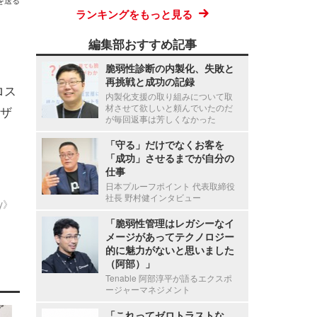
を送る
ランキングをもっと見る
編集部おすすめ記事
脆弱性診断の内製化、失敗と
再挑戦と成功の記録
クロス
内製化支援の取り組みについて取
材させて欲しいと頼んでいたのだ
ザ
が毎回返事は芳しくなかった
「守る」だけでなくお客を
「成功」させるまでが自分の
仕事
日本プルーフポイント 代表取締役
社長 野村健インタビュー
ty》
「脆弱性管理はレガシーなイ
メージがあってテクノロジー
的に魅力がないと思いました
（阿部）」
Tenable 阿部淳平が語るエクスポ
ージャーマネジメント
「これってゼロトラストな