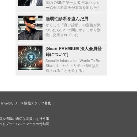
国内 OSINT 第一人者 日本ハッカ
ー協会の杉浦氏が本気を出したら
脆弱性診断を盗んだ男
かくして「良い診断」の定義が気
づいたらいつの間にかすっかり別
物に交換されていた
[Scan PREMIUM 法人会員登
録について]
Security Information Wants To Be
Shared.「セキュリティ情報は共
有されることを欲する」
ドからのリリース情報
スタッフ募集
個人情報の適切な取扱いを行う事
れるプライバシーマークの付与認