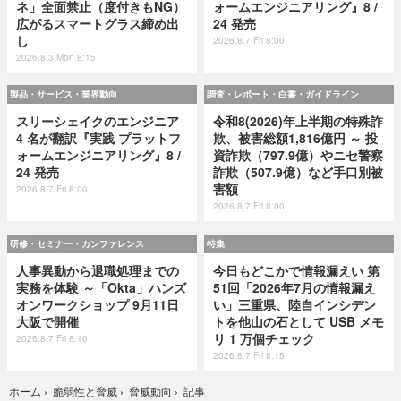
ネ」全面禁止（度付きもNG）
ォームエンジニアリング』8 /
広がるスマートグラス締め出
24 発売
し
2026.8.7 Fri 8:00
2026.8.3 Mon 8:15
製品・サービス・業界動向
調査・レポート・白書・ガイドライン
スリーシェイクのエンジニア
令和8(2026)年上半期の特殊詐
4 名が翻訳『実践 プラットフ
欺、被害総額1,816億円 ～ 投
ォームエンジニアリング』8 /
資詐欺（797.9億）やニセ警察
24 発売
詐欺（507.9億）など手口別被
害額
2026.8.7 Fri 8:00
2026.8.7 Fri 8:00
研修・セミナー・カンファレンス
特集
人事異動から退職処理までの
今日もどこかで情報漏えい 第
実務を体験 ～「Okta」ハンズ
51回「2026年7月の情報漏え
オンワークショップ 9月11日
い」三重県、陸自インシデン
大阪で開催
トを他山の石として USB メモ
リ 1 万個チェック
2026.8.7 Fri 8:10
2026.8.7 Fri 8:15
記事
ホーム
›
脆弱性と脅威
›
脅威動向
›