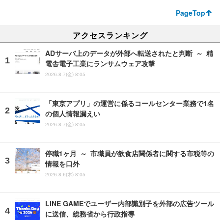
PageTop
アクセスランキング
ADサーバ上のデータが外部へ転送されたと判断 ～ 精
電舎電子工業にランサムウェア攻撃
2026.8.7(金) 8:05
「東京アプリ」の運営に係るコールセンター業務で1名
の個人情報漏えい
2026.8.7(金) 8:05
停職1ヶ月 ～ 市職員が飲食店関係者に関する市税等の
情報を口外
2026.8.6(木) 8:05
LINE GAMEでユーザー内部識別子を外部の広告ツール
に送信、総務省から行政指導