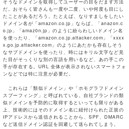
そうなドメインを取得してユーザーの目をだます方法
だ。おそらく皆さんも一度や二度、いや何度も目にし
たことがあるだろう。たとえば、なりすましをしたい
ドメイン名が「amazon.co.jp」ならば、「anazon.c
o.jp」「amaz0n.jp」のように紛らわしいドメイン名
を使ったり、「amazon.co.jp.attacker.com」「xxxx
x.go.jp.attacker.com」のようにあたかも存在しそう
なサブドメインを使ったり、時にはキリル文字など見
た目がそっくりな別の言語を用いるなど、あの手この
手が存在する。URL 全体が表示されないスマートフォ
ンなどでは特に注意が必要だ。
これらは「類似ドメイン」や「ホモグラフドメイン
スプーフィング」と呼ばれている。自社ブランドの類
似ドメインを予防的に取得するといっても限りがある
上、技術的にはそのドメイン名に紐付けられた正規の
IPアドレスから送信されることから、SPF、DMARC
など送信ドメイン認証を回避して送られてしまう。