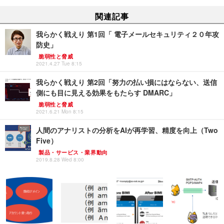
関連記事
我らかく戦えり 第1回「 電子メールセキュリティ２０年攻
防史」
脆弱性と脅威
2021.4.27 Tue 8:15
我らかく戦えり 第2回「努力の払い損にはならない、送信
側にも目に見える効果をもたらす DMARC」
脆弱性と脅威
2021.6.21 Mon 8:15
人間のアナリストの分析をAIが再学習、精度を向上（Two
Five）
製品・サービス・業界動向
2019.8.28 Wed 8:00