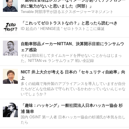
的に魅力がないと思いました（阿部）」
Tenable 阿部淳平が語るエクスポージャーマネジメント
「これってゼロトラストなの？」と思ったら読むべき
ID 起点の “ HENNGE流 ” ゼロトラストここに爆誕
自動車部品メーカーNITTAN、決算開示目前にランサムウ
ェア感染
それは朝出社してタイムカードを押せないことからはじまっ
た。NITTAN vs ランサムウェア 戦い全記録
NICT 井上大介が考える 日本の「セキュリティ自給率」向
上
多くの組織で海外製のアプライアンスを導入していますが自分
たちがどんな仕組みで守られているかわかっていないんじゃな
いでしょうか？
「趣味：ハッキング」一般社団法人日本ハッカー協会 杉
浦 隆幸
国内 OSINT 第一人者 日本ハッカー協会の杉浦氏が本気を出し
たら