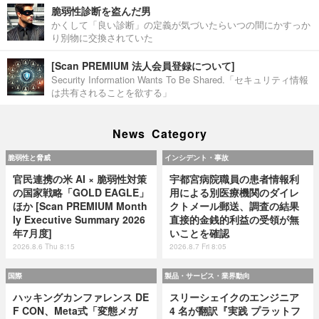
脆弱性診断を盗んだ男
かくして「良い診断」の定義が気づいたらいつの間にかすっか
り別物に交換されていた
[Scan PREMIUM 法人会員登録について]
Security Information Wants To Be Shared.「セキュリティ情報
は共有されることを欲する」
News Category
脆弱性と脅威
インシデント・事故
官民連携の米 AI × 脆弱性対策
宇都宮病院職員の患者情報利
の国家戦略「GOLD EAGLE」
用による別医療機関のダイレ
ほか [Scan PREMIUM Month
クトメール郵送、調査の結果
ly Executive Summary 2026
直接的金銭的利益の受領が無
年7月度]
いことを確認
2026.8.6 Thu 8:15
2026.8.7 Fri 8:05
国際
製品・サービス・業界動向
ハッキングカンファレンス DE
スリーシェイクのエンジニア
F CON、Meta式「変態メガ
4 名が翻訳『実践 プラットフ