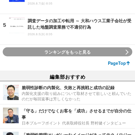
2026.8.7(金) 8:05
調査データの加工や転用 ～ 大和ハウス工業子会社が受
託した地盤調査業務で不適切行為
2026.8.5(水) 8:05
ランキングをもっと見る
PageTop
編集部おすすめ
脆弱性診断の内製化、失敗と再挑戦と成功の記録
内製化支援の取り組みについて取材させて欲しいと頼んでいた
のだが毎回返事は芳しくなかった
「守る」だけでなくお客を「成功」させるまでが自分の仕
事
日本プルーフポイント 代表取締役社長 野村健インタビュー
「脆弱性管理はレガシーなイメージがあってテクノロジー