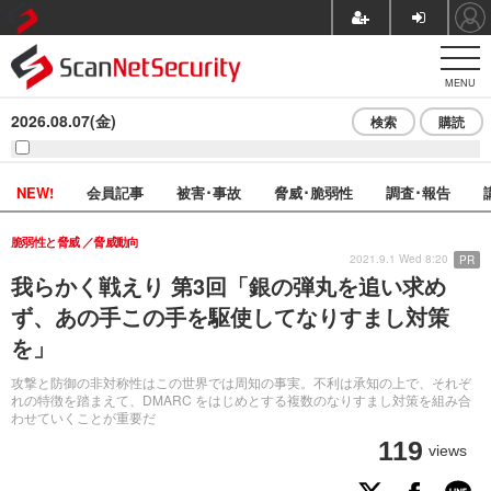
MENU
2026.08.07(金)
検索
購読
NEW!
会員記事
被害･事故
脅威･脆弱性
調査･報告
脆弱性と脅威
脅威動向
2021.9.1 Wed 8:20
PR
我らかく戦えり 第3回「銀の弾丸を追い求め
ず、あの手この手を駆使してなりすまし対策
を」
攻撃と防御の非対称性はこの世界では周知の事実。不利は承知の上で、それぞ
れの特徴を踏まえて、DMARC をはじめとする複数のなりすまし対策を組み合
わせていくことが重要だ
119
views