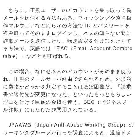
さらに、正規ユーザーのアカウントを乗っ取って偽
メールを送信する方法もある。フィッシングや遠隔操
作マルウェアなど何らかの方法で ID とパスワードを
盗み取ってそのままログインし、本人の知らない間に
詐欺メールを送信したり、転送設定を付け加えたりす
る方法で、英語では「EAC（Email Account Compro
mise）」などとも呼ばれる。
この場合、なにせ本人のアカウントがそのまま使わ
れ、正規のメールサーバ経由で送られるため、外形的
に偽物かどうかを判定することはほぼ困難だ。「請求
書の送付先が変更になった」といったもっともらしい
理由を付けて巨額の金銭を奪う、BEC（ビジネスメー
ル詐欺）にもたびたび悪用されている。
JPAAWG（Japan Anti-Abuse Working Group）の
ワーキンググループが行った調査によると、送信ドメ