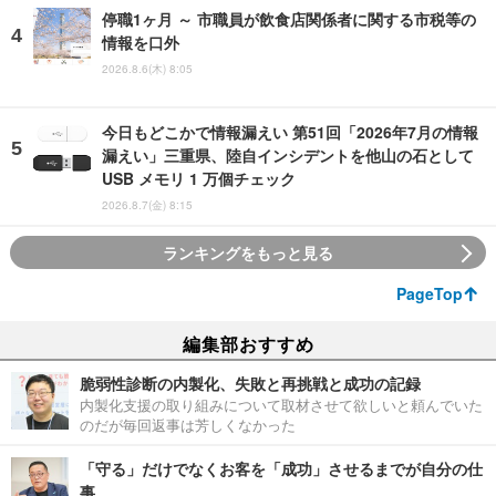
停職1ヶ月 ～ 市職員が飲食店関係者に関する市税等の
情報を口外
2026.8.6(木) 8:05
今日もどこかで情報漏えい 第51回「2026年7月の情報
漏えい」三重県、陸自インシデントを他山の石として
USB メモリ 1 万個チェック
2026.8.7(金) 8:15
ランキングをもっと見る
PageTop
編集部おすすめ
脆弱性診断の内製化、失敗と再挑戦と成功の記録
内製化支援の取り組みについて取材させて欲しいと頼んでいた
のだが毎回返事は芳しくなかった
「守る」だけでなくお客を「成功」させるまでが自分の仕
事