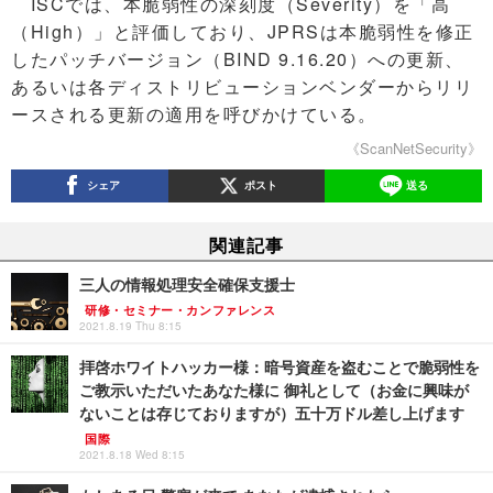
ISCでは、本脆弱性の深刻度（Severity）を「高
（High）」と評価しており、JPRSは本脆弱性を修正
したパッチバージョン（BIND 9.16.20）への更新、
あるいは各ディストリビューションベンダーからリリ
ースされる更新の適用を呼びかけている。
《ScanNetSecurity》
シェア
ポスト
送る
関連記事
三人の情報処理安全確保支援士
研修・セミナー・カンファレンス
2021.8.19 Thu 8:15
拝啓ホワイトハッカー様：暗号資産を盗むことで脆弱性を
ご教示いただいたあなた様に 御礼として（お金に興味が
ないことは存じておりますが）五十万ドル差し上げます
国際
2021.8.18 Wed 8:15