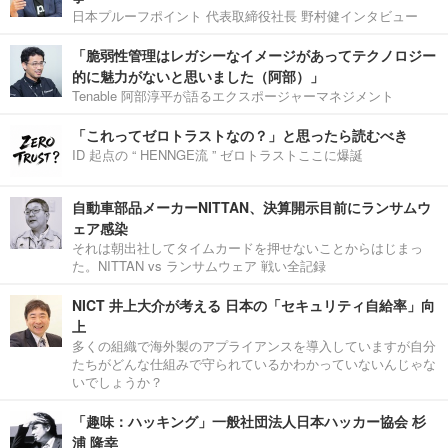
日本プルーフポイント 代表取締役社長 野村健インタビュー
「脆弱性管理はレガシーなイメージがあってテクノロジー
的に魅力がないと思いました（阿部）」
Tenable 阿部淳平が語るエクスポージャーマネジメント
「これってゼロトラストなの？」と思ったら読むべき
ID 起点の “ HENNGE流 ” ゼロトラストここに爆誕
自動車部品メーカーNITTAN、決算開示目前にランサムウ
ェア感染
それは朝出社してタイムカードを押せないことからはじまっ
た。NITTAN vs ランサムウェア 戦い全記録
NICT 井上大介が考える 日本の「セキュリティ自給率」向
上
多くの組織で海外製のアプライアンスを導入していますが自分
たちがどんな仕組みで守られているかわかっていないんじゃな
いでしょうか？
「趣味：ハッキング」一般社団法人日本ハッカー協会 杉
浦 隆幸