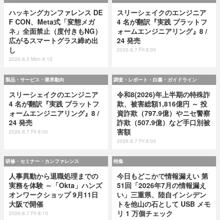
ハッキングカンファレンス DE
スリーシェイクのエンジニア
F CON、Meta式「変態メガ
4 名が翻訳『実践 プラットフ
ネ」全面禁止（度付きもNG）
ォームエンジニアリング』8 /
広がるスマートグラス締め出
24 発売
し
2026.8.7 Fri 8:00
2026.8.3 Mon 8:15
製品・サービス・業界動向
調査・レポート・白書・ガイドライン
スリーシェイクのエンジニア
令和8(2026)年上半期の特殊詐
4 名が翻訳『実践 プラットフ
欺、被害総額1,816億円 ～ 投
ォームエンジニアリング』8 /
資詐欺（797.9億）やニセ警察
24 発売
詐欺（507.9億）など手口別被
害額
2026.8.7 Fri 8:00
2026.8.7 Fri 8:00
研修・セミナー・カンファレンス
特集
人事異動から退職処理までの
今日もどこかで情報漏えい 第
実務を体験 ～「Okta」ハンズ
51回「2026年7月の情報漏え
オンワークショップ 9月11日
い」三重県、陸自インシデン
大阪で開催
トを他山の石として USB メモ
リ 1 万個チェック
2026.8.7 Fri 8:10