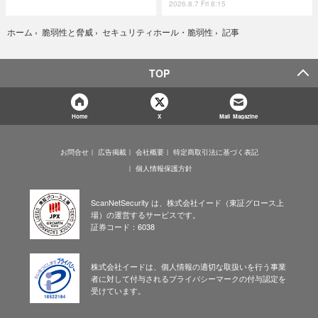
2026.8.7 Fri 8:15
記事
ホーム
›
脆弱性と脅威
›
セキュリティホール・脆弱性
›
TOP
Home
X
Mail Magazine
お問合せ
広告掲載
会社概要
特定商取引法に基づく表記
個人情報保護方針
ScanNetSecurity は、株式会社イード（東証グロース上
場）の運営するサービスです。
証券コード：6038
株式会社イードは、個人情報の適切な取扱いを行う事業
者に対して付与されるプライバシーマークの付与認定を
受けています。