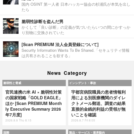
国内 OSINT 第一人者 日本ハッカー協会の杉浦氏が本気を出し
たら
脆弱性診断を盗んだ男
かくして「良い診断」の定義が気づいたらいつの間にかすっか
り別物に交換されていた
[Scan PREMIUM 法人会員登録について]
Security Information Wants To Be Shared.「セキュリティ情報
は共有されることを欲する」
News Category
脆弱性と脅威
インシデント・事故
官民連携の米 AI × 脆弱性対策
宇都宮病院職員の患者情報利
の国家戦略「GOLD EAGLE」
用による別医療機関のダイレ
ほか [Scan PREMIUM Month
クトメール郵送、調査の結果
ly Executive Summary 2026
直接的金銭的利益の受領が無
年7月度]
いことを確認
2026.8.6 Thu 8:15
2026.8.7 Fri 8:05
国際
製品・サービス・業界動向