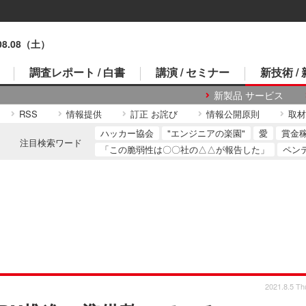
.08.08（土）
調査レポート / 白書
講演 / セミナー
新技術 /
新製品 サービス
RSS
情報提供
訂正 お詫び
情報公開原則
取材
ハッカー協会
"エンジニアの楽園"
愛
賞金
注目検索ワード
「この脆弱性は〇〇社の△△が報告した」
ペン
2021.8.5 Th