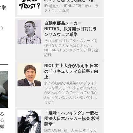
ID 起点の “ HENNGE流 ” ゼロトラ
の取
ストここに爆誕
自動車部品メーカー
 ）》
NITTAN、決算開示目前にラ
ンサムウェア感染
それは朝出社してタイムカードを
押せないことからはじまった。
NITTAN vs ランサムウェア 戦い全
記録
NICT 井上大介が考える 日本
の「セキュリティ自給率」向
上
多くの組織で海外製のアプライア
ンスを導入していますが自分たち
がどんな仕組みで守られているか
わかっていないんじゃないでしょ
うか？
「趣味：ハッキング」一般社
る
団法人日本ハッカー協会 杉浦
る
隆幸
顧
国内 OSINT 第一人者 日本ハッカ