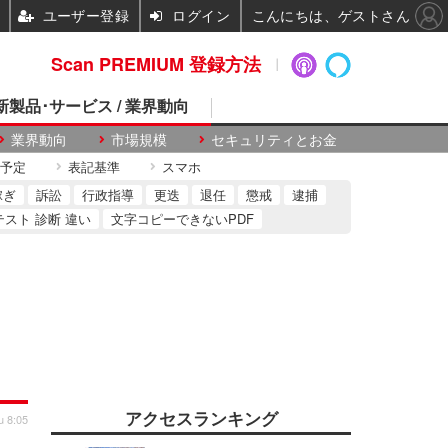
ユーザー登録
ログイン
こんにちは、ゲストさん
Scan PREMIUM 登録方法
 新製品･サービス / 業界動向
業界動向
市場規模
セキュリティとお金
予定
表記基準
スマホ
稼ぎ
訴訟
行政指導
更迭
退任
懲戒
逮捕
テスト 診断 違い
文字コピーできないPDF
アクセスランキング
u 8:05