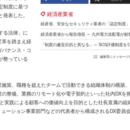
定制度に基づ
経済産業省
と発表した。
する法律」に
変革を踏まえ経
ガバナンス・コ
編集部にメッセージ
が整っている
施策、職種を超えたチームで活動できる組織体制の構築、
度の整備、業務のリモート化や電子契約といった社内DXを
加速と実践による顧客への価値向上を目的とした社長直属の組
リューション事業部門などの代表者から構成されるDX委員