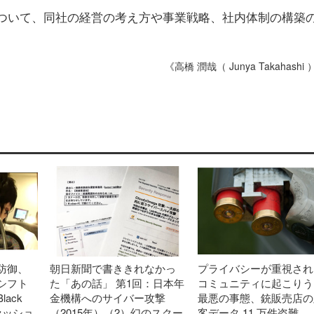
ついて、同社の経営の考え方や事業戦略、社内体制の構築
《高橋 潤哉（ Junya Takahashi
防御、
朝日新聞で書ききれなかっ
プライバシーが重視され
シフト
た「あの話」 第1回：日本年
コミュニティに起こりう
lack
金機構へのサイバー攻撃
最悪の事態、銃販売店の
目セッショ
（2015年）（2）幻のスクー
客データ 11 万件盗難