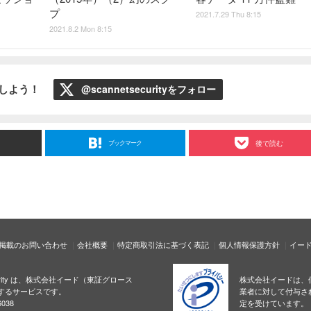
プ
2021.7.29 Thu 8:15
2021.8.2 Mon 8:15
ローしよう！
@scannetsecurityをフォロー
ブックマーク
後で読む
掲載のお問い合わせ
会社概要
特定商取引法に基づく表記
個人情報保護方針
イー
ecurity は、株式会社イード（東証グロース
株式会社イードは、
するサービスです。
業者に対して付与さ
038
定を受けています。