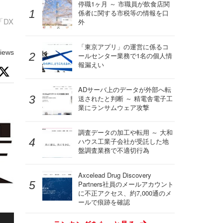
停職1ヶ月 ～ 市職員が飲食店関
係者に関する市税等の情報を口
DX
外
「東京アプリ」の運営に係るコ
iews
ールセンター業務で1名の個人情
報漏えい
ADサーバ上のデータが外部へ転
送されたと判断 ～ 精電舎電子工
業にランサムウェア攻撃
調査データの加工や転用 ～ 大和
ハウス工業子会社が受託した地
盤調査業務で不適切行為
Axcelead Drug Discovery
Partners社員のメールアカウント
に不正アクセス、約7,000通のメ
ールで痕跡を確認