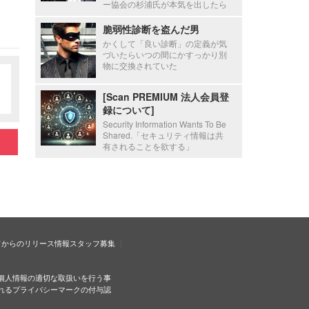
ー協会の杉浦氏が本気を出したら
脆弱性診断を盗んだ男
かくして「良い診断」の定義が気
づいたらいつの間にかすっかり別
物に交換されていた
[Scan PREMIUM 法人会員登
録について]
Security Information Wants To Be
Shared.「セキュリティ情報は共
有されることを欲する」
ドからのリリース情報
スタッフ募集
個人情報の適切な取扱いを行う事
れるプライバシーマークの付与認