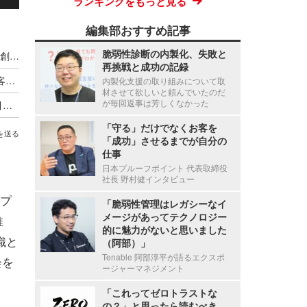
ランキングをもっと見る
編集部おすすめ記事
脆弱性診断の内製化、失敗と
経産省、安全なセキュリティ業者の「認定制度」創設へ 2027年度運用開始を目指す
再挑戦と成功の記録
経済産業省から報告徴収 ～ 九州電力送配電が顧客情報を保存した外部記憶媒体が所在不明に
内製化支援の取り組みについて取
材させて欲しいと頼んでいたのだ
が毎回返事は芳しくなかった
「制度の趣旨目的と異なる」～ SCS評価制度を引き合いにしたセキュリティ製品の営業活動に経産省が注意喚起
「守る」だけでなくお客を
を送る
「成功」させるまでが自分の
仕事
日本プルーフポイント 代表取締役
社長 野村健インタビュー
プ
「脆弱性管理はレガシーなイ
メージがあってテクノロジー
推
的に魅力がないと思いました
織と
（阿部）」
Tenable 阿部淳平が語るエクスポ
会を
ージャーマネジメント
「これってゼロトラストな
の？」と思ったら読むべき