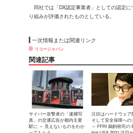
同社では「DX認定事業者」としての認定に
り組みが評価されたものとしている。
一次情報または関連リンク
リコージャパン
関連記事
サイバー攻撃者の「逮捕写
注目はハードウェア
真」の交通広告が都内主要
そして安全保障への
駅に ～ 見えないものをわか
～ FFRI 鵜飼裕司の B
ってもらう
Hat USA 2021 注