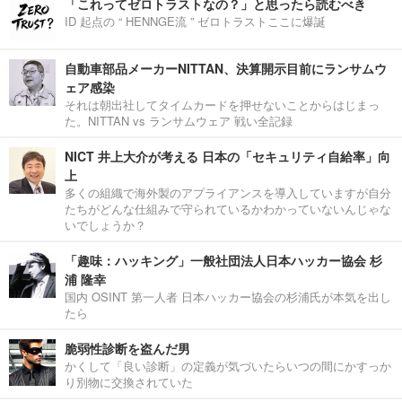
「これってゼロトラストなの？」と思ったら読むべき
ID 起点の “ HENNGE流 ” ゼロトラストここに爆誕
自動車部品メーカーNITTAN、決算開示目前にランサムウ
ェア感染
それは朝出社してタイムカードを押せないことからはじまっ
た。NITTAN vs ランサムウェア 戦い全記録
NICT 井上大介が考える 日本の「セキュリティ自給率」向
上
多くの組織で海外製のアプライアンスを導入していますが自分
たちがどんな仕組みで守られているかわかっていないんじゃな
いでしょうか？
「趣味：ハッキング」一般社団法人日本ハッカー協会 杉
浦 隆幸
国内 OSINT 第一人者 日本ハッカー協会の杉浦氏が本気を出し
たら
脆弱性診断を盗んだ男
かくして「良い診断」の定義が気づいたらいつの間にかすっか
り別物に交換されていた