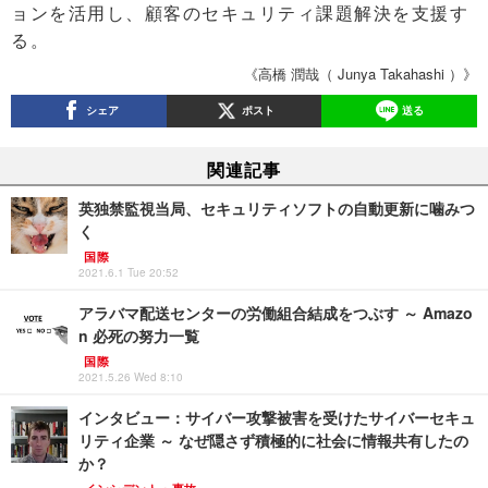
ョンを活用し、顧客のセキュリティ課題解決を支援す
る。
《高橋 潤哉（ Junya Takahashi ）》
シェア
ポスト
送る
関連記事
英独禁監視当局、セキュリティソフトの自動更新に噛みつ
く
国際
2021.6.1 Tue 20:52
アラバマ配送センターの労働組合結成をつぶす ～ Amazo
n 必死の努力一覧
国際
2021.5.26 Wed 8:10
インタビュー：サイバー攻撃被害を受けたサイバーセキュ
リティ企業 ～ なぜ隠さず積極的に社会に情報共有したの
か？