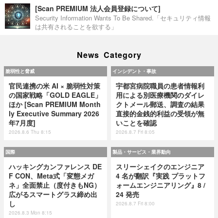
[Scan PREMIUM 法人会員登録について]
Security Information Wants To Be Shared.「セキュリティ情報
は共有されることを欲する」
News Category
脆弱性と脅威
インシデント・事故
官民連携の米 AI × 脆弱性対策
宇都宮病院職員の患者情報利
の国家戦略「GOLD EAGLE」
用による別医療機関のダイレ
ほか [Scan PREMIUM Month
クトメール郵送、調査の結果
ly Executive Summary 2026
直接的金銭的利益の受領が無
年7月度]
いことを確認
2026.8.6 Thu 8:15
2026.8.7 Fri 8:05
国際
製品・サービス・業界動向
ハッキングカンファレンス DE
スリーシェイクのエンジニア
F CON、Meta式「変態メガ
4 名が翻訳『実践 プラットフ
ネ」全面禁止（度付きもNG）
ォームエンジニアリング』8 /
広がるスマートグラス締め出
24 発売
し
2026.8.7 Fri 8:00
2026.8.3 Mon 8:15