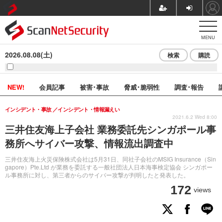
MENU
2026.08.08(土)
検索
購読
NEW!
会員記事
被害･事故
脅威･脆弱性
調査･報告
インシデント・事故
インシデント・情報漏えい
2021.6.2 Wed 8:00
三井住友海上子会社 業務委託先シンガポール事
務所へサイバー攻撃、情報流出調査中
三井住友海上火災保険株式会社は5月31日、同社子会社のMSIG Insurance（Sin
gapore）Pte.Ltd が業務を委託する一般社団法人日本海事検定協会 シンガポー
ル事務所に対し、第三者からのサイバー攻撃が判明したと発表した。
172
views