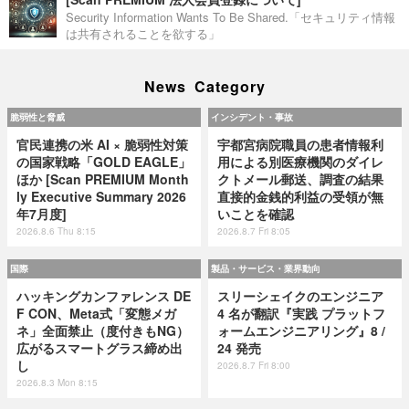
Security Information Wants To Be Shared.「セキュリティ情報
は共有されることを欲する」
News Category
脆弱性と脅威
インシデント・事故
官民連携の米 AI × 脆弱性対策
宇都宮病院職員の患者情報利
の国家戦略「GOLD EAGLE」
用による別医療機関のダイレ
ほか [Scan PREMIUM Month
クトメール郵送、調査の結果
ly Executive Summary 2026
直接的金銭的利益の受領が無
年7月度]
いことを確認
2026.8.6 Thu 8:15
2026.8.7 Fri 8:05
国際
製品・サービス・業界動向
ハッキングカンファレンス DE
スリーシェイクのエンジニア
F CON、Meta式「変態メガ
4 名が翻訳『実践 プラットフ
ネ」全面禁止（度付きもNG）
ォームエンジニアリング』8 /
広がるスマートグラス締め出
24 発売
し
2026.8.7 Fri 8:00
2026.8.3 Mon 8:15