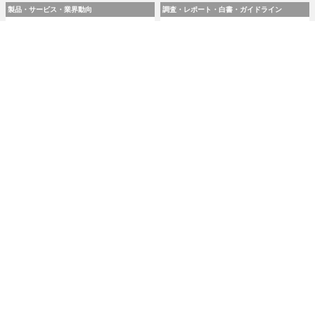
製品・サービス・業界動向
調査・レポート・白書・ガイドライン
スリーシェイクのエンジニア
令和8(2026)年上半期の特殊詐
4 名が翻訳『実践 プラットフ
欺、被害総額1,816億円 ～ 投
ォームエンジニアリング』8 /
資詐欺（797.9億）やニセ警察
24 発売
詐欺（507.9億）など手口別被
害額
2026.8.7 Fri 8:00
2026.8.7 Fri 8:00
研修・セミナー・カンファレンス
特集
人事異動から退職処理までの
今日もどこかで情報漏えい 第
実務を体験 ～「Okta」ハンズ
51回「2026年7月の情報漏え
オンワークショップ 9月11日
い」三重県、陸自インシデン
大阪で開催
トを他山の石として USB メモ
リ 1 万個チェック
2026.8.7 Fri 8:10
2026.8.7 Fri 8:15
記事
ホーム
›
インシデント・事故
›
インシデント・情報漏えい
›
TOP