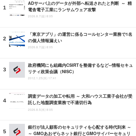
ADサーバ上のデータが外部へ転送されたと判断 ～ 精
電舎電子工業にランサムウェア攻撃
2026.8.7(金) 8:05
「東京アプリ」の運営に係るコールセンター業務で1名
の個人情報漏えい
2026.8.7(金) 8:05
政府機関にも組織内CSIRTを整備するなど--情報セキュ
リティ政策会議（NISC）
2012.1.25(水) 17:41
調査データの加工や転用 ～ 大和ハウス工業子会社が受
託した地盤調査業務で不適切行為
2026.8.5(水) 8:05
銀行が法人顧客のセキュリティを心配する時代到来 ～
～ GMOあおぞらネット銀行とGMOサイバーセキュリ