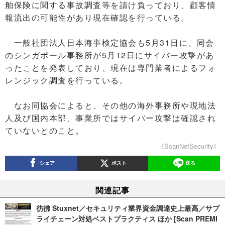
舶保険に関する事故調査等を請け負っており、顧客情
報流出の可能性があり現在確認を行っている。
一般社団法人日本海事検定協会も5月31日に、同会
のシンガポール事務所が5月12日にサイバー攻撃があ
ったことを発表しており、現在は専門業者によるフォ
レンジック調査を行っている。
なお同協会によると、その他の海外事務所や現地法
人及び国内本部、事業所ではサイバー攻撃は確認され
ていないとのこと。
《ScanNetSecurity》
シェア
ポスト
送る
関連記事
彷彿 Stuxnet／セキュリティ業界資金調達史上最高／サプ
ライチェーン対処ベストプラクティス ほか [Scan PREMI