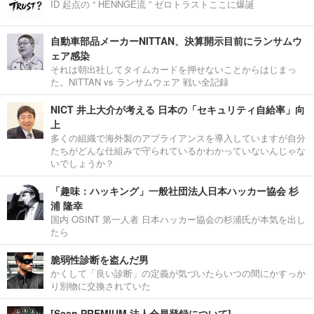
ID 起点の “ HENNGE流 ” ゼロトラストここに爆誕
自動車部品メーカーNITTAN、決算開示目前にランサムウ
ェア感染
それは朝出社してタイムカードを押せないことからはじまっ
た。NITTAN vs ランサムウェア 戦い全記録
NICT 井上大介が考える 日本の「セキュリティ自給率」向
上
多くの組織で海外製のアプライアンスを導入していますが自分
たちがどんな仕組みで守られているかわかっていないんじゃな
いでしょうか？
「趣味：ハッキング」一般社団法人日本ハッカー協会 杉
浦 隆幸
国内 OSINT 第一人者 日本ハッカー協会の杉浦氏が本気を出し
たら
脆弱性診断を盗んだ男
かくして「良い診断」の定義が気づいたらいつの間にかすっか
り別物に交換されていた
[Scan PREMIUM 法人会員登録について]