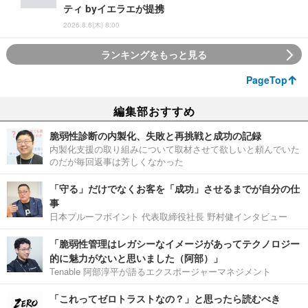
ティ byイエラエが提携
2026.8.6(木) 8:00
ランキングをもっと見る
PageTop
編集部おすすめ
脆弱性診断の内製化、失敗と再挑戦と成功の記録
内製化支援の取り組みについて取材させて欲しいと頼んでいた
のだが毎回返事は芳しくなかった
「守る」だけでなくお客を「成功」させるまでが自分の仕
事
日本プルーフポイント 代表取締役社長 野村健インタビュー
「脆弱性管理はレガシーなイメージがあってテクノロジー
的に魅力がないと思いました（阿部）」
Tenable 阿部淳平が語るエクスポージャーマネジメント
「これってゼロトラストなの？」と思ったら読むべき