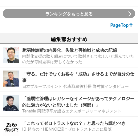
ランキングをもっと見る
PageTop
編集部おすすめ
脆弱性診断の内製化、失敗と再挑戦と成功の記録
内製化支援の取り組みについて取材させて欲しいと頼んでいた
のだが毎回返事は芳しくなかった
「守る」だけでなくお客を「成功」させるまでが自分の仕
事
日本プルーフポイント 代表取締役社長 野村健インタビュー
「脆弱性管理はレガシーなイメージがあってテクノロジー
的に魅力がないと思いました（阿部）」
Tenable 阿部淳平が語るエクスポージャーマネジメント
「これってゼロトラストなの？」と思ったら読むべき
ID 起点の “ HENNGE流 ” ゼロトラストここに爆誕