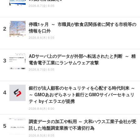
2026.8.7(金) 8:05
停職1ヶ月 ～ 市職員が飲食店関係者に関する市税等の
情報を口外
2026.8.6(木) 8:05
ADサーバ上のデータが外部へ転送されたと判断 ～ 精
電舎電子工業にランサムウェア攻撃
2026.8.7(金) 8:05
銀行が法人顧客のセキュリティを心配する時代到来 ～
～ GMOあおぞらネット銀行とGMOサイバーセキュリ
ティ byイエラエが提携
2026.8.6(木) 8:00
調査データの加工や転用 ～ 大和ハウス工業子会社が受
託した地盤調査業務で不適切行為
2026.8.5(水) 8:05