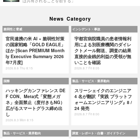
は共有されることを欲する」
News Category
脆弱性と脅威
インシデント・事故
官民連携の米 AI × 脆弱性対策
宇都宮病院職員の患者情報利
の国家戦略「GOLD EAGLE」
用による別医療機関のダイレ
ほか [Scan PREMIUM Month
クトメール郵送、調査の結果
ly Executive Summary 2026
直接的金銭的利益の受領が無
年7月度]
いことを確認
2026.8.6 Thu 8:15
2026.8.7 Fri 8:05
国際
製品・サービス・業界動向
ハッキングカンファレンス DE
スリーシェイクのエンジニア
F CON、Meta式「変態メガ
4 名が翻訳『実践 プラットフ
ネ」全面禁止（度付きもNG）
ォームエンジニアリング』8 /
広がるスマートグラス締め出
24 発売
し
2026.8.7 Fri 8:00
2026.8.3 Mon 8:15
製品・サービス・業界動向
調査・レポート・白書・ガイドライン