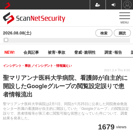
MENU
2026.08.08(土)
検索
購読
NEW!
会員記事
被害･事故
脅威･脆弱性
調査･報告
インシデント・事故
インシデント・情報漏えい
2021.2.4 Thu 8:00
聖マリアンナ医科大学病院、看護師が自主的に
開設したGoogleグループの閲覧設定誤りで患
者情報流出
聖マリアンナ医科大学病院は2月1日、同院が1月25日に公表した同院救命救急
センター所属の看護師が自主的に開設していた「Googleグループ」の閲覧設定
誤りで、患者情報等が第三者に閲覧可能な状態となっていた件について、調査
結果を発表した。
1679
views