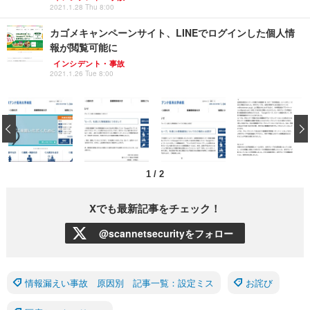
2021.1.28 Thu 8:00
カゴメキャンペーンサイト、LINEでログインした個人情
報が閲覧可能に
インシデント・事故
2021.1.26 Tue 8:00
‹
1
/
2
Xでも最新記事をチェック！
@scannetsecurityをフォロー
情報漏えい事故 原因別 記事一覧：設定ミス
お詫び