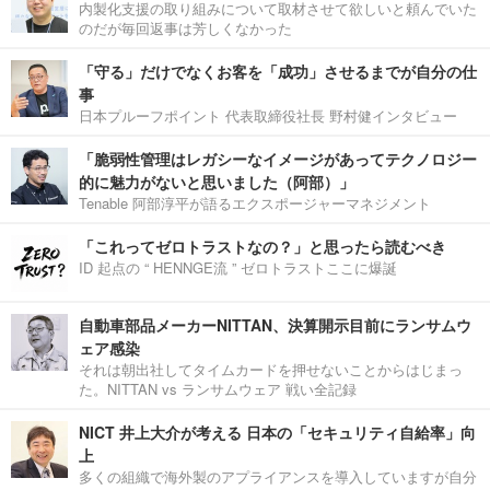
内製化支援の取り組みについて取材させて欲しいと頼んでいた
のだが毎回返事は芳しくなかった
「守る」だけでなくお客を「成功」させるまでが自分の仕
事
日本プルーフポイント 代表取締役社長 野村健インタビュー
「脆弱性管理はレガシーなイメージがあってテクノロジー
的に魅力がないと思いました（阿部）」
Tenable 阿部淳平が語るエクスポージャーマネジメント
「これってゼロトラストなの？」と思ったら読むべき
ID 起点の “ HENNGE流 ” ゼロトラストここに爆誕
自動車部品メーカーNITTAN、決算開示目前にランサムウ
ェア感染
それは朝出社してタイムカードを押せないことからはじまっ
た。NITTAN vs ランサムウェア 戦い全記録
NICT 井上大介が考える 日本の「セキュリティ自給率」向
上
多くの組織で海外製のアプライアンスを導入していますが自分