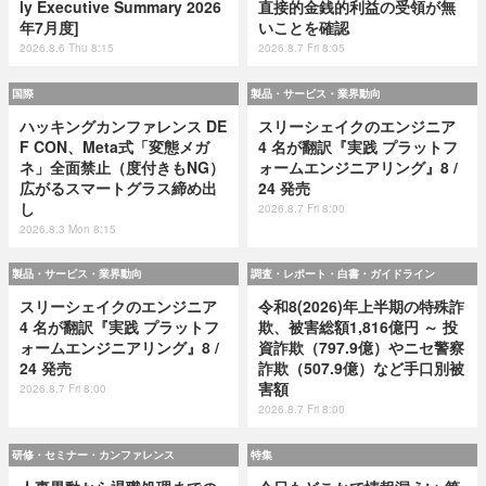
ly Executive Summary 2026
直接的金銭的利益の受領が無
年7月度]
いことを確認
2026.8.6 Thu 8:15
2026.8.7 Fri 8:05
国際
製品・サービス・業界動向
ハッキングカンファレンス DE
スリーシェイクのエンジニア
F CON、Meta式「変態メガ
4 名が翻訳『実践 プラットフ
ネ」全面禁止（度付きもNG）
ォームエンジニアリング』8 /
広がるスマートグラス締め出
24 発売
し
2026.8.7 Fri 8:00
2026.8.3 Mon 8:15
製品・サービス・業界動向
調査・レポート・白書・ガイドライン
スリーシェイクのエンジニア
令和8(2026)年上半期の特殊詐
4 名が翻訳『実践 プラットフ
欺、被害総額1,816億円 ～ 投
ォームエンジニアリング』8 /
資詐欺（797.9億）やニセ警察
24 発売
詐欺（507.9億）など手口別被
害額
2026.8.7 Fri 8:00
2026.8.7 Fri 8:00
研修・セミナー・カンファレンス
特集