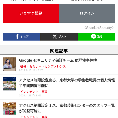
いますぐ登録
ログイン
《ScanNetSecurity》
シェア
ポスト
送る
関連記事
Google セキュリティ保証チーム 脆弱性事件簿
研修・セミナー・カンファレンス
2019.6.13 Thu 8:20
アクセス制限設定怠る、京都大学の学生教職員の個人情報
半年間閲覧可能に
インシデント・事故
2021.1.29 Fri 8:00
アクセス制限設定ミス、京都芸術センターのスタッフ一覧
が閲覧可能に
インシデント・事故