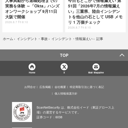
人事異動から退職処理までの
今日もどこかで情報漏えい 第
実務を体験 ～「Okta」ハンズ
51回「2026年7月の情報漏え
オンワークショップ 9月11日
い」三重県、陸自インシデン
大阪で開催
トを他山の石として USB メモ
リ 1 万個チェック
2026.8.7 Fri 8:10
2026.8.7 Fri 8:15
記事
ホーム
›
インシデント・事故
›
インシデント・情報漏えい
›
TOP
Home
X
Mail Magazine
お問合せ
広告掲載
会社概要
特定商取引法に基づく表記
個人情報保護方針
ScanNetSecurity は、株式会社イード（東証グロース上
場）の運営するサービスです。
証券コード：6038