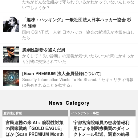
たちがどんな仕組みで守られているかわかっていないんじゃな
いでしょうか？
「趣味：ハッキング」一般社団法人日本ハッカー協会 杉
浦 隆幸
国内 OSINT 第一人者 日本ハッカー協会の杉浦氏が本気を出し
たら
脆弱性診断を盗んだ男
かくして「良い診断」の定義が気づいたらいつの間にかすっか
り別物に交換されていた
[Scan PREMIUM 法人会員登録について]
Security Information Wants To Be Shared.「セキュリティ情報
は共有されることを欲する」
News Category
脆弱性と脅威
インシデント・事故
官民連携の米 AI × 脆弱性対策
宇都宮病院職員の患者情報利
の国家戦略「GOLD EAGLE」
用による別医療機関のダイレ
ほか [Scan PREMIUM Month
クトメール郵送、調査の結果