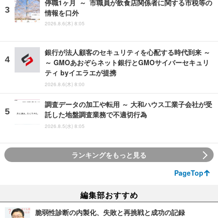
停職1ヶ月 ～ 市職員が飲食店関係者に関する市税等の
情報を口外
2026.8.6(木) 8:05
銀行が法人顧客のセキュリティを心配する時代到来 ～
～ GMOあおぞらネット銀行とGMOサイバーセキュリ
ティ byイエラエが提携
2026.8.6(木) 8:00
調査データの加工や転用 ～ 大和ハウス工業子会社が受
託した地盤調査業務で不適切行為
2026.8.5(水) 8:05
ランキングをもっと見る
PageTop
編集部おすすめ
脆弱性診断の内製化、失敗と再挑戦と成功の記録