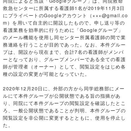
同院によると当該「Googleグループ」は、同院救命
救急センターに所属する看護師1名が2019年11月3日
にプライベートのGoogleアカウント（×××@gmail.co
m）を用いて自主的に開設したもので、申し送り等の
看護業務を効率的に行うために「Googleグループ」
のメール機能を使用し同センター所属看護師の間で業
務連絡を行うことが目的であった。なお、本件グルー
プは、開設から現在まで、合計7名の看護師がメンバ
ーとなっており、グループメンバーである全ての看護
師が管理者（オーナー）として、閲覧設定をはじめ各
種の設定の変更が可能となっていた。
2020年12月20日に、外部の方から同学総務部にメー
ルにて本件グループが公開状態である旨の指摘があ
り、同院にて本件グループの閲覧設定を確認したとこ
ろ、一般公開状態であることが判明、本件グループの
閲覧設定を非公開に変更するとともに、使用を停止し
た。