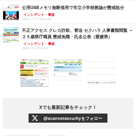
公用USBメモリ無断借用で市立小学校教諭が懲戒処分
インシデント・事故
2020.11.17 Tue 8:00
不正アクセス クレカ詐欺、脅迫 セクハラ 人事書類閲覧 ～
２５歳県庁職員 懲戒免職・氏名公表（愛媛県）
インシデント・事故
2020.10.2 Fri 8:00
Xでも最新記事をチェック！
@scannetsecurityをフォロー