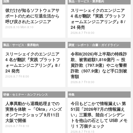
国際
製品・サービス・業界動向
彼だけが知るソフトウェアサ
スリーシェイクのエンジニア
ポートのために引退生活から
4 名が翻訳『実践 プラットフ
呼び戻されたエンジニア
ォームエンジニアリング』8 /
24 発売
2026.8.10 Mon 8:10
2026.8.7 Fri 8:00
製品・サービス・業界動向
調査・レポート・白書・ガイドライン
スリーシェイクのエンジニア
令和8(2026)年上半期の特殊詐
4 名が翻訳『実践 プラットフ
欺、被害総額1,816億円 ～ 投
ォームエンジニアリング』8 /
資詐欺（797.9億）やニセ警察
24 発売
詐欺（507.9億）など手口別被
害額
2026.8.7 Fri 8:00
2026.8.7 Fri 8:00
研修・セミナー・カンファレンス
特集
人事異動から退職処理までの
今日もどこかで情報漏えい 第
実務を体験 ～「Okta」ハンズ
51回「2026年7月の情報漏え
オンワークショップ 9月11日
い」三重県、陸自インシデン
大阪で開催
トを他山の石として USB メモ
リ 1 万個チェック
2026.8.7 Fri 8:10
2026.8.7 Fri 8:15