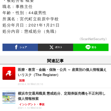
・被処分者 概要
職名：事務主任
年齢・性別：44歳男性
所属名：宮代町立前原中学校
処分年月日：2021年1月21日
処分内容：懲戒処分（免職）
《ScanNetSecurity》
シェア
ポスト
送る
関連記事
医療・教育・金融・保険・公共 ～ 産業別の個人情報漏え
いリスク（The Register）
国際
2018.4.18 Wed 23:10
横浜市交通局職員 懲戒処分、定期券販売機を不正利用し
個人情報検索
インシデント・事故
2021.1.13 Wed 8:00