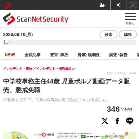
MENU
2026.08.10(月)
検索
購読
NEW!
会員記事
被害･事故
脅威･脆弱性
調査･報告
インシデント・事故
インシデント・情報漏えい
2021.1.25 Mon 8:00
中学校事務主任44歳 児童ポルノ動画データ販
売、懲戒免職
埼玉県は1月21日、同県の教職員の懲戒処分について発表した。
346
views