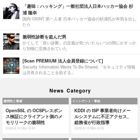
「趣味：ハッキング」一般社団法人日本ハッカー協会 杉
浦 隆幸
国内 OSINT 第一人者 日本ハッカー協会の杉浦氏が本気を出し
たら
脆弱性診断を盗んだ男
かくして「良い診断」の定義が気づいたらいつの間にかすっか
り別物に交換されていた
[Scan PREMIUM 法人会員登録について]
Security Information Wants To Be Shared.「セキュリティ情報
は共有されることを欲する」
News Category
脆弱性と脅威
インシデント・事故
OpenSSL の OCSPレスポン
KDDI の ISP 事業者向けメー
ス検証にクライアント側のメ
ルシステムに不正アクセス、
モリリークの脆弱性
総務省が行政指導
2026.8.10 Mon 8:00
2026.8.10 Mon 8:05