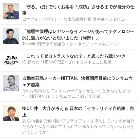
「守る」だけでなくお客を「成功」させるまでが自分の仕
事
日本プルーフポイント 代表取締役社長 野村健インタビュー
「脆弱性管理はレガシーなイメージがあってテクノロジー
的に魅力がないと思いました（阿部）」
Tenable 阿部淳平が語るエクスポージャーマネジメント
「これってゼロトラストなの？」と思ったら読むべき
ID 起点の “ HENNGE流 ” ゼロトラストここに爆誕
自動車部品メーカーNITTAN、決算開示目前にランサムウ
ェア感染
それは朝出社してタイムカードを押せないことからはじまっ
た。NITTAN vs ランサムウェア 戦い全記録
NICT 井上大介が考える 日本の「セキュリティ自給率」向
上
多くの組織で海外製のアプライアンスを導入していますが自分
たちがどんな仕組みで守られているかわかっていないんじゃな
いでしょうか？