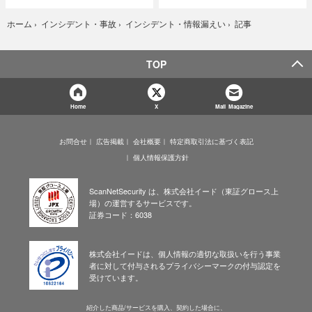
記事
ホーム
›
インシデント・事故
›
インシデント・情報漏えい
›
TOP
Home
X
Mail Magazine
お問合せ
広告掲載
会社概要
特定商取引法に基づく表記
個人情報保護方針
ScanNetSecurity は、株式会社イード（東証グロース上
場）の運営するサービスです。
証券コード：6038
株式会社イードは、個人情報の適切な取扱いを行う事業
者に対して付与されるプライバシーマークの付与認定を
受けています。
紹介した商品/サービスを購入、契約した場合に、