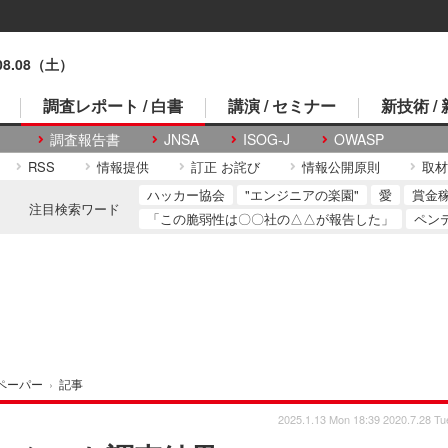
.08.08（土）
調査レポート / 白書
講演 / セミナー
新技術 /
調査報告書
JNSA
ISOG-J
OWASP
RSS
情報提供
訂正 お詫び
情報公開原則
取材
ハッカー協会
"エンジニアの楽園"
愛
賞金
注目検索ワード
「この脆弱性は〇〇社の△△が報告した」
ペン
ペーパー
›
記事
2025.1.13 Mon 18:39
2020.7.28 Tu