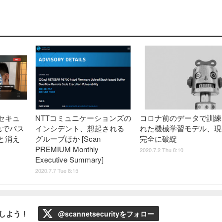
セキュ
NTTコミュニケーションズの
コロナ前のデータで訓練
れでパス
インシデント、想起される
れた機械学習モデル、現
と消え
グループほか [Scan
完全に破綻
PREMIUM Monthly
2020.7.2 Thu 8:10
Executive Summary]
2020.7.7 Tue 8:15
ローしよう！
@scannetsecurityをフォロー