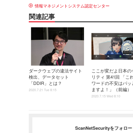
情報マネジメントシステム認定センター
関連記事
ダークウェブの違法サイト
ここが変だよ日本の
検出、データセット
リティ 第41回 「こ
「DDIR」とは？
ワードの不安はパッ
ますよ！」（前編）
2020.7.21 Tue 8:15
2020.7.15 Wed 8:10
ScanNetSecurityをフォ