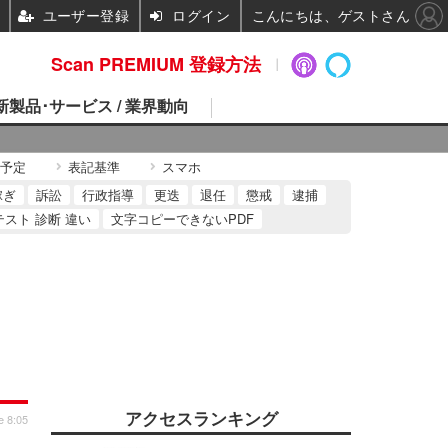
ユーザー登録
ログイン
こんにちは、ゲストさん
Scan PREMIUM 登録方法
 新製品･サービス / 業界動向
予定
表記基準
スマホ
稼ぎ
訴訟
行政指導
更迭
退任
懲戒
逮捕
テスト 診断 違い
文字コピーできないPDF
アクセスランキング
e 8:05