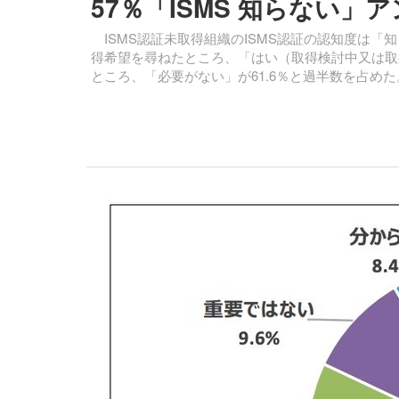
57％「ISMS 知らない」
ISMS認証未取得組織のISMS認証の認知度は「知
得希望を尋ねたところ、「はい（取得検討中又は取
ところ、「必要がない」が61.6％と過半数を占めた