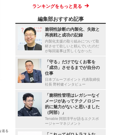
ランキングをもっと見る
編集部おすすめ記事
脆弱性診断の内製化、失敗と
再挑戦と成功の記録
内製化支援の取り組みについて取
材させて欲しいと頼んでいたのだ
が毎回返事は芳しくなかった
「守る」だけでなくお客を
「成功」させるまでが自分の
仕事
日本プルーフポイント 代表取締役
社長 野村健インタビュー
「脆弱性管理はレガシーなイ
メージがあってテクノロジー
的に魅力がないと思いました
（阿部）」
Tenable 阿部淳平が語るエクスポ
ージャーマネジメント
を送る
「これってゼロトラストな