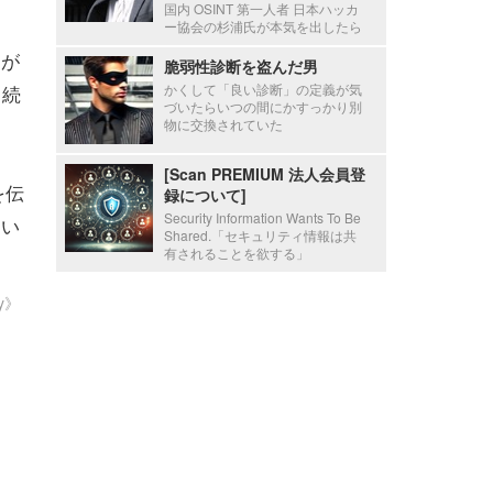
国内 OSINT 第一人者 日本ハッカ
ー協会の杉浦氏が本気を出したら
）が
脆弱性診断を盗んだ男
と続
かくして「良い診断」の定義が気
づいたらいつの間にかすっかり別
物に交換されていた
[Scan PREMIUM 法人会員登
を伝
録について]
Security Information Wants To Be
ない
Shared.「セキュリティ情報は共
有されることを欲する」
ty》