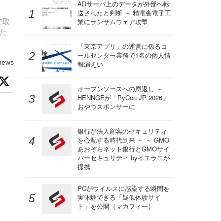
ADサーバ上のデータが外部へ転
送されたと判断 ～ 精電舎電子工
で取
業にランサムウェア攻撃
た
「東京アプリ」の運営に係るコ
ールセンター業務で1名の個人情
iews
報漏えい
オープンソースへの恩返し ～
HENNGEが「PyCon JP 2026」
おやつスポンサーに
銀行が法人顧客のセキュリティ
を心配する時代到来 ～ ～ GMO
あおぞらネット銀行とGMOサイ
バーセキュリティ byイエラエが
提携
PCがウイルスに感染する瞬間を
実体験できる「疑似体験サイ
ト」を公開（マカフィー）