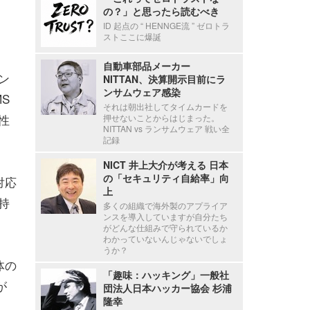
の？」と思ったら読むべき
ID 起点の “ HENNGE流 ” ゼロトラ
ストここに爆誕
自動車部品メーカー
ン
NITTAN、決算開示目前にラ
ンサムウェア感染
S
それは朝出社してタイムカードを
性
押せないことからはじまった。
NITTAN vs ランサムウェア 戦い全
記録
NICT 井上大介が考える 日本
の「セキュリティ自給率」向
対応
上
持
多くの組織で海外製のアプライア
ンスを導入していますが自分たち
がどんな仕組みで守られているか
わかっていないんじゃないでしょ
うか？
体の
「趣味：ハッキング」一般社
が
団法人日本ハッカー協会 杉浦
隆幸