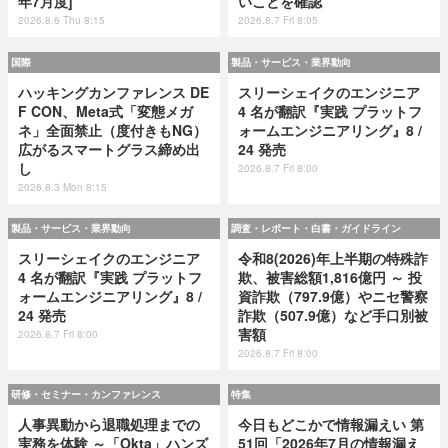
年7月度]
いことを確認
2026.8.6 Thu 8:15
2026.8.7 Fri 8:05
国際
製品・サービス・業界動向
ハッキングカンファレンス DE
スリーシェイクのエンジニア
F CON、Meta式「変態メガ
4 名が翻訳『実践 プラットフ
ネ」全面禁止（度付きもNG）
ォームエンジニアリング』8 /
広がるスマートグラス締め出
24 発売
し
2026.8.7 Fri 8:00
2026.8.3 Mon 8:15
製品・サービス・業界動向
調査・レポート・白書・ガイドライン
スリーシェイクのエンジニア
令和8(2026)年上半期の特殊詐
4 名が翻訳『実践 プラットフ
欺、被害総額1,816億円 ～ 投
ォームエンジニアリング』8 /
資詐欺（797.9億）やニセ警察
24 発売
詐欺（507.9億）など手口別被
害額
2026.8.7 Fri 8:00
2026.8.7 Fri 8:00
研修・セミナー・カンファレンス
特集
人事異動から退職処理までの
今日もどこかで情報漏えい 第
実務を体験 ～「Okta」ハンズ
51回「2026年7月の情報漏え