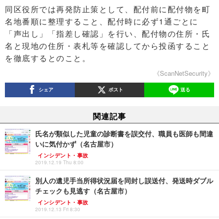
同区役所では再発防止策として、配付前に配付物を町
名地番順に整理すること、配付時に必ず1通ごとに
「声出し」「指差し確認」を行い、配付物の住所・氏
名と現地の住所・表札等を確認してから投函すること
を徹底するとのこと。
《ScanNetSecurity》
シェア
ポスト
送る
関連記事
氏名が類似した児童の診断書を誤交付、職員も医師も間違
いに気付かず（名古屋市）
インシデント・事故
2019.12.19 Thu 8:00
別人の遺児手当所得状況届を同封し誤送付、発送時ダブル
チェックも見逃す（名古屋市）
インシデント・事故
2019.12.13 Fri 8:30