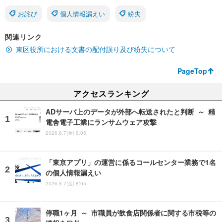
お詫び
個人情報漏えい
紛失
関連リンク
東区役所における文書の配付誤り及び紛失について
PageTop
アクセスランキング
ADサーバ上のデータが外部へ転送されたと判断 ～ 精
電舎電子工業にランサムウェア攻撃
2026.8.7(金) 8:05
「東京アプリ」の運営に係るコールセンター業務で1名
の個人情報漏えい
2026.8.7(金) 8:05
停職1ヶ月 ～ 市職員が飲食店関係者に関する市税等の