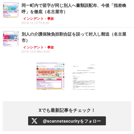
同一町内で苗字が同じ別人へ書類誤配布、今後「指差喚
呼」を徹底（名古屋市）
インシデント・事故
2019.12.13 Fri 8:30
別人の介護保険負担割合証を誤って封入し郵送（名古屋
市）
インシデント・事故
2019.12.9 Mon 8:00
Xでも最新記事をチェック！
@scannetsecurityをフォロー