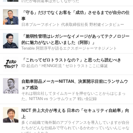
のだが毎回返事は芳しくなかった
「守る」だけでなくお客を「成功」させるまでが自分の仕
事
日本プルーフポイント 代表取締役社長 野村健インタビュー
「脆弱性管理はレガシーなイメージがあってテクノロジー
的に魅力がないと思いました（阿部）」
Tenable 阿部淳平が語るエクスポージャーマネジメント
「これってゼロトラストなの？」と思ったら読むべき
ID 起点の “ HENNGE流 ” ゼロトラストここに爆誕
自動車部品メーカーNITTAN、決算開示目前にランサムウ
ェア感染
それは朝出社してタイムカードを押せないことからはじまっ
た。NITTAN vs ランサムウェア 戦い全記録
NICT 井上大介が考える 日本の「セキュリティ自給率」向
上
多くの組織で海外製のアプライアンスを導入していますが自分
たちがどんな仕組みで守られているかわかっていないんじゃな
いでしょうか？