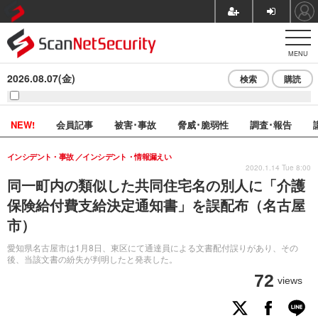
MENU
2026.08.07(金)
検索
購読
NEW!
会員記事
被害･事故
脅威･脆弱性
調査･報告
インシデント・事故
インシデント・情報漏えい
2020.1.14 Tue 8:00
同一町内の類似した共同住宅名の別人に「介護
保険給付費支給決定通知書」を誤配布（名古屋
市）
愛知県名古屋市は1月8日、東区にて通達員による文書配付誤りがあり、その
後、当該文書の紛失が判明したと発表した。
72
views