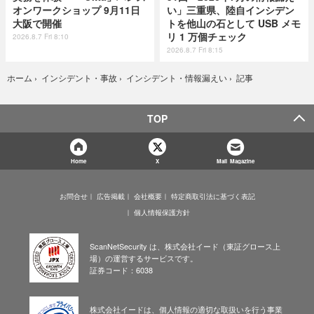
オンワークショップ 9月11日
い」三重県、陸自インシデン
大阪で開催
トを他山の石として USB メモ
リ 1 万個チェック
2026.8.7 Fri 8:10
2026.8.7 Fri 8:15
記事
ホーム
›
インシデント・事故
›
インシデント・情報漏えい
›
TOP
Home
X
Mail Magazine
お問合せ
広告掲載
会社概要
特定商取引法に基づく表記
個人情報保護方針
ScanNetSecurity は、株式会社イード（東証グロース上
場）の運営するサービスです。
証券コード：6038
株式会社イードは、個人情報の適切な取扱いを行う事業