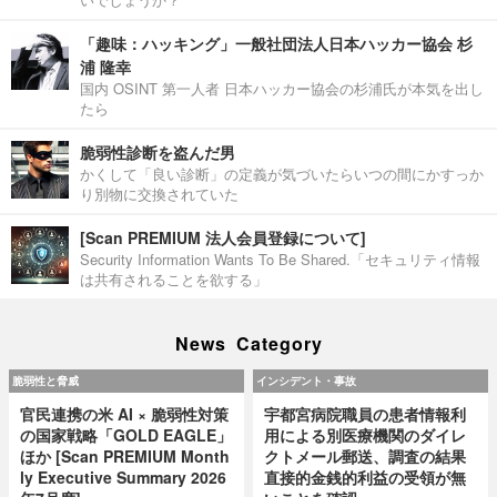
「趣味：ハッキング」一般社団法人日本ハッカー協会 杉
浦 隆幸
国内 OSINT 第一人者 日本ハッカー協会の杉浦氏が本気を出し
たら
脆弱性診断を盗んだ男
かくして「良い診断」の定義が気づいたらいつの間にかすっか
り別物に交換されていた
[Scan PREMIUM 法人会員登録について]
Security Information Wants To Be Shared.「セキュリティ情報
は共有されることを欲する」
News Category
脆弱性と脅威
インシデント・事故
官民連携の米 AI × 脆弱性対策
宇都宮病院職員の患者情報利
の国家戦略「GOLD EAGLE」
用による別医療機関のダイレ
ほか [Scan PREMIUM Month
クトメール郵送、調査の結果
ly Executive Summary 2026
直接的金銭的利益の受領が無