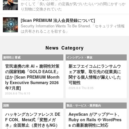
かくして「良い診断」の定義が気づいたらいつの間にかすっか
り別物に交換されていた
[Scan PREMIUM 法人会員登録について]
Security Information Wants To Be Shared.「セキュリティ情報
は共有されることを欲する」
News Category
脆弱性と脅威
インシデント・事故
官民連携の米 AI × 脆弱性対策
新エフエイコムにランサムウ
の国家戦略「GOLD EAGLE」
ェア攻撃、取引先の従業員に
ほか [Scan PREMIUM Month
関する個人情報が漏えいした
ly Executive Summary 2026
可能性
年7月度]
2026.8.6 Thu 8:05
2026.8.6 Thu 8:15
国際
製品・サービス・業界動向
ハッキングカンファレンス DE
AeyeScan がアップデート、
F CON、Meta式「変態メガ
Ruby on Rails や WordPres
ネ」全面禁止（度付きもNG）
s の最新脆弱性に対応