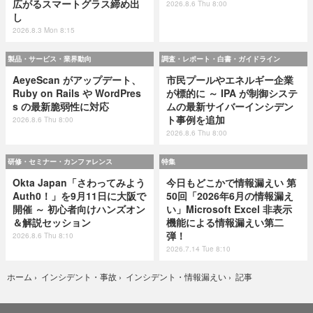
広がるスマートグラス締め出
2026.8.6 Thu 8:00
し
2026.8.3 Mon 8:15
製品・サービス・業界動向
調査・レポート・白書・ガイドライン
AeyeScan がアップデート、
市民プールやエネルギー企業
Ruby on Rails や WordPres
が標的に ～ IPA が制御システ
s の最新脆弱性に対応
ムの最新サイバーインシデン
ト事例を追加
2026.8.6 Thu 8:00
2026.8.6 Thu 8:00
研修・セミナー・カンファレンス
特集
Okta Japan「さわってみよう
今日もどこかで情報漏えい 第
Auth0！」を9月11日に大阪で
50回「2026年6月の情報漏え
開催 ～ 初心者向けハンズオン
い」Microsoft Excel 非表示
＆解説セッション
機能による情報漏えい第二
弾！
2026.8.6 Thu 8:10
2026.7.14 Tue 8:10
記事
ホーム
›
インシデント・事故
›
インシデント・情報漏えい
›