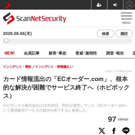
MENU
2026.08.06(木)
検索
購読
NEW!
会員記事
被害･事故
脅威･脆弱性
調査･報告
インシデント・事故
インシデント・情報漏えい
2020.1.8 Wed 8:00
カード情報流出の「ECオーダー.com」、根本
的な解決が困難でサービス終了へ（ホビボック
ス）
ホビボックス株式会社は12月23日、同社が運営していた「ECオーダー.com」
にて通信販売サービスの提供を終了すると発表した。
97
views