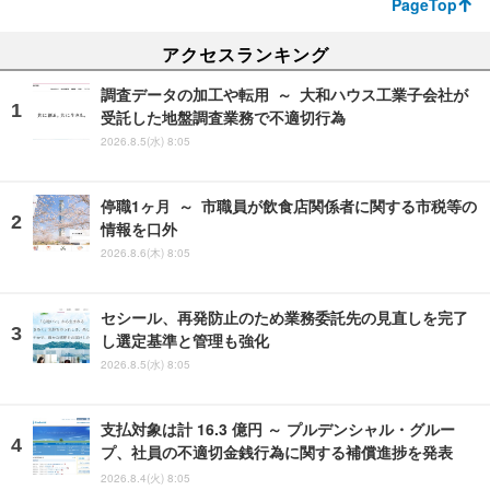
PageTop
アクセスランキング
調査データの加工や転用 ～ 大和ハウス工業子会社が
受託した地盤調査業務で不適切行為
2026.8.5(水) 8:05
停職1ヶ月 ～ 市職員が飲食店関係者に関する市税等の
情報を口外
2026.8.6(木) 8:05
セシール、再発防止のため業務委託先の見直しを完了
し選定基準と管理も強化
2026.8.5(水) 8:05
支払対象は計 16.3 億円 ～ プルデンシャル・グルー
プ、社員の不適切金銭行為に関する補償進捗を発表
2026.8.4(火) 8:05