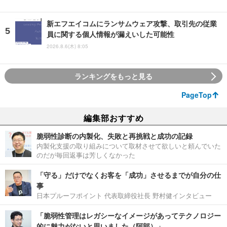
新エフエイコムにランサムウェア攻撃、取引先の従業
員に関する個人情報が漏えいした可能性
2026.8.6(木) 8:05
ランキングをもっと見る
PageTop
編集部おすすめ
脆弱性診断の内製化、失敗と再挑戦と成功の記録
内製化支援の取り組みについて取材させて欲しいと頼んでいた
のだが毎回返事は芳しくなかった
「守る」だけでなくお客を「成功」させるまでが自分の仕
事
日本プルーフポイント 代表取締役社長 野村健インタビュー
「脆弱性管理はレガシーなイメージがあってテクノロジー
的に魅力がないと思いました（阿部）」