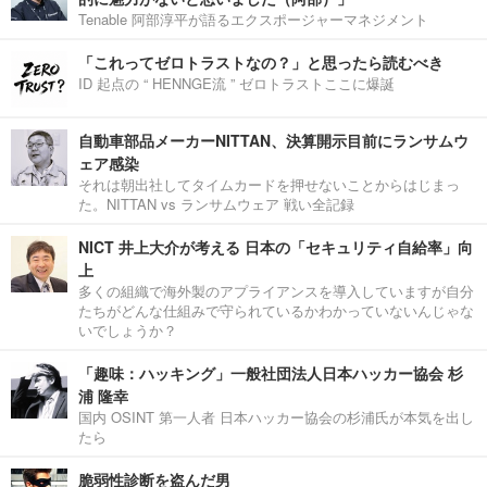
Tenable 阿部淳平が語るエクスポージャーマネジメント
「これってゼロトラストなの？」と思ったら読むべき
ID 起点の “ HENNGE流 ” ゼロトラストここに爆誕
自動車部品メーカーNITTAN、決算開示目前にランサムウ
ェア感染
それは朝出社してタイムカードを押せないことからはじまっ
た。NITTAN vs ランサムウェア 戦い全記録
NICT 井上大介が考える 日本の「セキュリティ自給率」向
上
多くの組織で海外製のアプライアンスを導入していますが自分
たちがどんな仕組みで守られているかわかっていないんじゃな
いでしょうか？
「趣味：ハッキング」一般社団法人日本ハッカー協会 杉
浦 隆幸
国内 OSINT 第一人者 日本ハッカー協会の杉浦氏が本気を出し
たら
脆弱性診断を盗んだ男