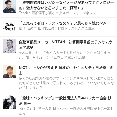
「脆弱性管理はレガシーなイメージがあってテクノロジー
的に魅力がないと思いました（阿部）」
Tenable 阿部淳平が語るエクスポージャーマネジメント
「これってゼロトラストなの？」と思ったら読むべき
ID 起点の “ HENNGE流 ” ゼロトラストここに爆誕
自動車部品メーカーNITTAN、決算開示目前にランサムウ
ェア感染
それは朝出社してタイムカードを押せないことからはじまっ
た。NITTAN vs ランサムウェア 戦い全記録
NICT 井上大介が考える 日本の「セキュリティ自給率」向
上
多くの組織で海外製のアプライアンスを導入していますが自分
たちがどんな仕組みで守られているかわかっていないんじゃな
いでしょうか？
「趣味：ハッキング」一般社団法人日本ハッカー協会 杉
浦 隆幸
国内 OSINT 第一人者 日本ハッカー協会の杉浦氏が本気を出し
たら