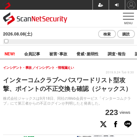
MENU
2026.08.08(土)
検索
購読
NEW!
会員記事
被害･事故
脅威･脆弱性
調査･報告
インシデント・事故
インシデント・情報漏えい
2019.9.24 Tue 9:30
インターコムクラブへパスワードリスト型攻
撃、ポイントの不正交換も確認（ジャックス）
株式会社ジャックスは9月18日、同社のWeb会員サービス「インターコムクラ
ブ」にて第三者からの不正ログインが判明したと発表した。
223
views