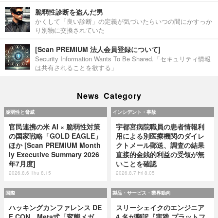
脆弱性診断を盗んだ男
かくして「良い診断」の定義が気づいたらいつの間にかすっか
り別物に交換されていた
[Scan PREMIUM 法人会員登録について]
Security Information Wants To Be Shared.「セキュリティ情報
は共有されることを欲する」
News Category
脆弱性と脅威
インシデント・事故
官民連携の米 AI × 脆弱性対策
宇都宮病院職員の患者情報利
の国家戦略「GOLD EAGLE」
用による別医療機関のダイレ
ほか [Scan PREMIUM Month
クトメール郵送、調査の結果
ly Executive Summary 2026
直接的金銭的利益の受領が無
年7月度]
いことを確認
2026.8.6 Thu 8:15
2026.8.7 Fri 8:05
国際
製品・サービス・業界動向
ハッキングカンファレンス DE
スリーシェイクのエンジニア
F CON、Meta式「変態メガ
4 名が翻訳『実践 プラットフ