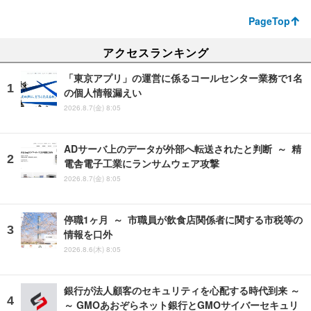
PageTop
アクセスランキング
「東京アプリ」の運営に係るコールセンター業務で1名
の個人情報漏えい
2026.8.7(金) 8:05
ADサーバ上のデータが外部へ転送されたと判断 ～ 精
電舎電子工業にランサムウェア攻撃
2026.8.7(金) 8:05
停職1ヶ月 ～ 市職員が飲食店関係者に関する市税等の
情報を口外
2026.8.6(木) 8:05
銀行が法人顧客のセキュリティを心配する時代到来 ～
～ GMOあおぞらネット銀行とGMOサイバーセキュリ