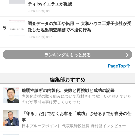
ティ byイエラエが提携
2026.8.6(木) 8:00
調査データの加工や転用 ～ 大和ハウス工業子会社が受
託した地盤調査業務で不適切行為
2026.8.5(水) 8:05
ランキングをもっと見る
PageTop
編集部おすすめ
脆弱性診断の内製化、失敗と再挑戦と成功の記録
内製化支援の取り組みについて取材させて欲しいと頼んでいた
のだが毎回返事は芳しくなかった
「守る」だけでなくお客を「成功」させるまでが自分の仕
事
日本プルーフポイント 代表取締役社長 野村健インタビュー