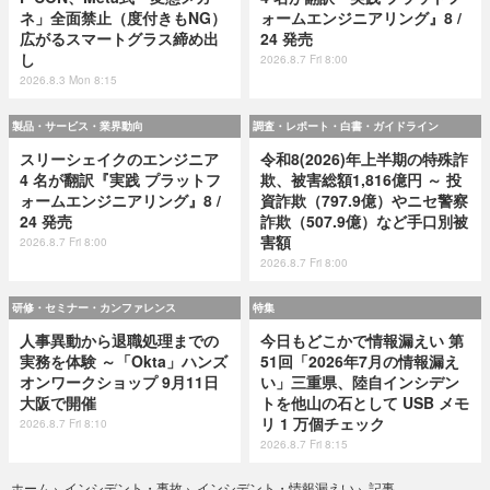
ネ」全面禁止（度付きもNG）
ォームエンジニアリング』8 /
広がるスマートグラス締め出
24 発売
し
2026.8.7 Fri 8:00
2026.8.3 Mon 8:15
製品・サービス・業界動向
調査・レポート・白書・ガイドライン
スリーシェイクのエンジニア
令和8(2026)年上半期の特殊詐
4 名が翻訳『実践 プラットフ
欺、被害総額1,816億円 ～ 投
ォームエンジニアリング』8 /
資詐欺（797.9億）やニセ警察
24 発売
詐欺（507.9億）など手口別被
害額
2026.8.7 Fri 8:00
2026.8.7 Fri 8:00
研修・セミナー・カンファレンス
特集
人事異動から退職処理までの
今日もどこかで情報漏えい 第
実務を体験 ～「Okta」ハンズ
51回「2026年7月の情報漏え
オンワークショップ 9月11日
い」三重県、陸自インシデン
大阪で開催
トを他山の石として USB メモ
リ 1 万個チェック
2026.8.7 Fri 8:10
2026.8.7 Fri 8:15
記事
ホーム
›
インシデント・事故
›
インシデント・情報漏えい
›