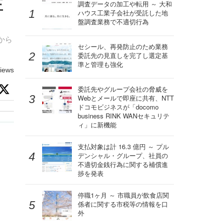
正
調査データの加工や転用 ～ 大和
ハウス工業子会社が受託した地
盤調査業務で不適切行為
から
セシール、再発防止のため業務
委託先の見直しを完了し選定基
準と管理も強化
iews
委託先やグループ会社の脅威を
Webとメールで即座に共有、NTT
ドコモビジネスが「docomo
business RINK WANセキュリテ
ィ」に新機能
支払対象は計 16.3 億円 ～ プル
デンシャル・グループ、社員の
不適切金銭行為に関する補償進
捗を発表
停職1ヶ月 ～ 市職員が飲食店関
係者に関する市税等の情報を口
外