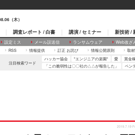
.08.06（木）
調査レポート / 白書
講演 / セミナー
新技術 /
設定ミス
メール誤送信
ランサムウェア
Web改ざ
RSS
情報提供
訂正 お詫び
情報公開原則
取材
ハッカー協会
"エンジニアの楽園"
愛
賞金
注目検索ワード
「この脆弱性は〇〇社の△△が報告した」
ペン
2019.7.19 Fr