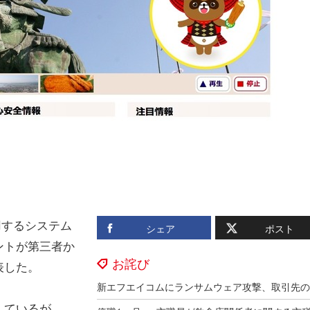
用するシステム
シェア
ポスト
ントが第三者か
お詫び
表した。
しているが、