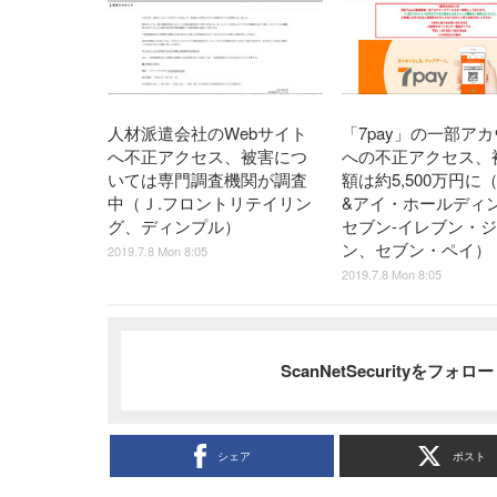
人材派遣会社のWebサイト
「7pay」の一部ア
へ不正アクセス、被害につ
への不正アクセス、
いては専門調査機関が調査
額は約5,500万円に
中（Ｊ.フロントリテイリン
&アイ・ホールディ
グ、ディンプル）
セブン‐イレブン・
ン、セブン・ペイ）
2019.7.8 Mon 8:05
2019.7.8 Mon 8:05
ScanNetSecurityをフォ
シェア
ポスト