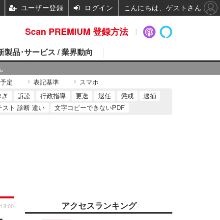
ユーザー登録
ログイン
こんにちは、ゲストさん
Scan PREMIUM 登録方法
 新製品･サービス / 業界動向
ん
予定
表記基準
スマホ
稼ぎ
訴訟
行政指導
更迭
退任
懲戒
逮捕
テスト 診断 違い
文字コピーできないPDF
アクセスランキング
i 8:00