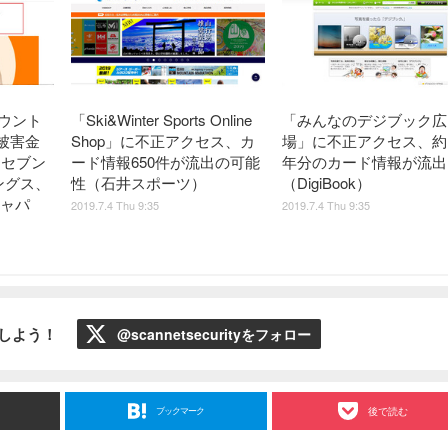
カウント
「Ski&Winter Sports Online
「みんなのデジブック広
被害金
Shop」に不正アクセス、カ
場」に不正アクセス、約
（セブン
ード情報650件が流出の可能
年分のカード情報が流出
ングス、
性（石井スポーツ）
（DigiBook）
ジャパ
2019.7.4 Thu 9:35
2019.7.4 Thu 9:35
ローしよう！
@scannetsecurityをフォロー
ブックマーク
後で読む