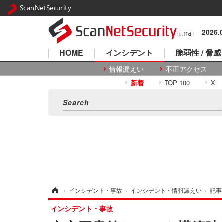
ScanNetSecurity
2026
HOME
インシデント
脆弱性 / 脅威
情報漏えい
不正アクセス
新着
TOP 100
X
ホーム
›
インシデント・事故
›
インシデント・情報漏えい
›
記事
インシデント・事故