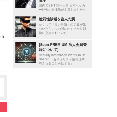
国内 OSINT 第一人者 日本ハッカ
ー協会の杉浦氏が本気を出したら
脆弱性診断を盗んだ男
かくして「良い診断」の定義が気
づいたらいつの間にかすっかり別
物に交換されていた
10
[Scan PREMIUM 法人会員登
録について]
Security Information Wants To Be
Shared.「セキュリティ情報は共
有されることを欲する」