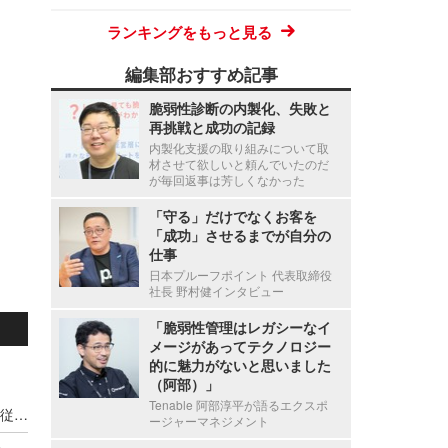
ランキングをもっと見る
編集部おすすめ記事
脆弱性診断の内製化、失敗と
再挑戦と成功の記録
内製化支援の取り組みについて取
材させて欲しいと頼んでいたのだ
が毎回返事は芳しくなかった
「守る」だけでなくお客を
「成功」させるまでが自分の
仕事
日本プルーフポイント 代表取締役
社長 野村健インタビュー
「脆弱性管理はレガシーなイ
メージがあってテクノロジー
的に魅力がないと思いました
（阿部）」
Tenable 阿部淳平が語るエクスポ
新エフエイコムにランサムウェア攻撃、取引先の従業員に関する個人情報が漏えいした可能性
ージャーマネジメント