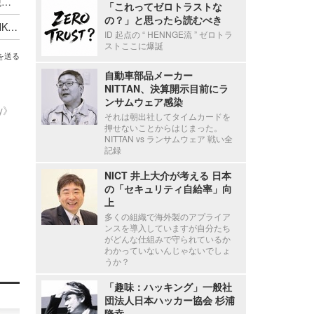
停職1ヶ月 ～ 市職員が飲食店関係者に関する市税等の情報を口外
「これってゼロトラストな
の？」と思ったら読むべき
ANAグループ 株式会社OCSの「OCS FAMILY LINK SERVICE」に不正アクセス、一部の個人情報・データが流出した可能性
ID 起点の “ HENNGE流 ” ゼロトラ
ストここに爆誕
を送る
自動車部品メーカー
NITTAN、決算開示目前にラ
ンサムウェア感染
ty》
それは朝出社してタイムカードを
押せないことからはじまった。
NITTAN vs ランサムウェア 戦い全
記録
NICT 井上大介が考える 日本
の「セキュリティ自給率」向
上
多くの組織で海外製のアプライア
ンスを導入していますが自分たち
がどんな仕組みで守られているか
わかっていないんじゃないでしょ
うか？
「趣味：ハッキング」一般社
団法人日本ハッカー協会 杉浦
隆幸