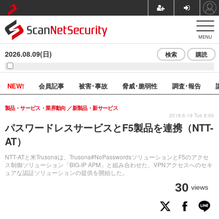
MENU
2026.08.09(日)
検索
購読
NEW!
会員記事
被害･事故
脅威･脆弱性
調査･報告
製品・サービス・業界動向
新製品・新サービス
2018.6.19 Tue 8:00
パスワードレスサービスとF5製品を連携（NTT-
AT）
NTT-ATと米Trusonaは、Trusona#NoPasswordsソリューションとF5のアクセ
ス制御ソリューション「BIG-IP APM」と組み合わせた、VPNアクセスへのセキ
ュアな認証ソリューションの提供を開始した。
30
views