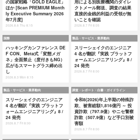
の国家戦略「GOLD EAGLE」
用による別医療機関のダイレ
ほか [Scan PREMIUM Month
クトメール郵送、調査の結果
ly Executive Summary 2026
直接的金銭的利益の受領が無
年7月度]
いことを確認
2026.8.6 Thu 8:15
2026.8.7 Fri 8:05
国際
製品・サービス・業界動向
ハッキングカンファレンス DE
スリーシェイクのエンジニア
F CON、Meta式「変態メガ
4 名が翻訳『実践 プラットフ
ネ」全面禁止（度付きもNG）
ォームエンジニアリング』8 /
広がるスマートグラス締め出
24 発売
し
2026.8.7 Fri 8:00
2026.8.3 Mon 8:15
製品・サービス・業界動向
調査・レポート・白書・ガイドライン
スリーシェイクのエンジニア
令和8(2026)年上半期の特殊詐
4 名が翻訳『実践 プラットフ
欺、被害総額1,816億円 ～ 投
ォームエンジニアリング』8 /
資詐欺（797.9億）やニセ警察
24 発売
詐欺（507.9億）など手口別被
害額
2026.8.7 Fri 8:00
2026.8.7 Fri 8:00