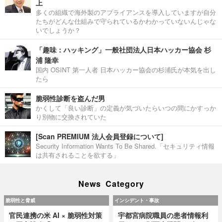
上
多くの組織で海外製のアプライアンスを導入していますが自分
たちがどんな仕組みで守られているかわかっていないんじゃな
いでしょうか？
「趣味：ハッキング」一般社団法人日本ハッカー協会 杉
浦 隆幸
国内 OSINT 第一人者 日本ハッカー協会の杉浦氏が本気を出し
たら
脆弱性診断を盗んだ男
かくして「良い診断」の定義が気づいたらいつの間にかすっか
り別物に交換されていた
[Scan PREMIUM 法人会員登録について]
Security Information Wants To Be Shared.「セキュリティ情報
は共有されることを欲する」
News Category
脆弱性と脅威
インシデント・事故
官民連携の米 AI × 脆弱性対策
宇都宮病院職員の患者情報利