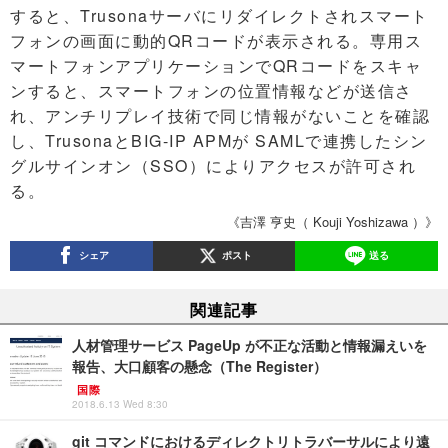
すると、Trusonaサーバにリダイレクトされスマート
フォンの画面に動的QRコードが表示される。専用ス
マートフォンアプリケーションでQRコードをスキャ
ンすると、スマートフォンの位置情報などが送信さ
れ、アンチリプレイ技術で同じ情報がないことを確認
し、TrusonaとBIG-IP APMが SAMLで連携したシン
グルサインオン（SSO）によりアクセスが許可され
る。
《吉澤 亨史（ Kouji Yoshizawa ）》
シェア
ポスト
送る
関連記事
人材管理サービス PageUp が不正な活動と情報漏えいを
報告、大口顧客の懸念（The Register）
国際
2018.6.13 Wed 8:30
git コマンドにおけるディレクトリトラバーサルにより遠