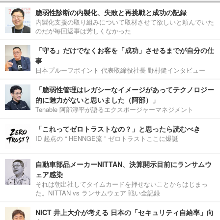
脆弱性診断の内製化、失敗と再挑戦と成功の記録
内製化支援の取り組みについて取材させて欲しいと頼んでいた
のだが毎回返事は芳しくなかった
「守る」だけでなくお客を「成功」させるまでが自分の仕
事
日本プルーフポイント 代表取締役社長 野村健インタビュー
「脆弱性管理はレガシーなイメージがあってテクノロジー
的に魅力がないと思いました（阿部）」
Tenable 阿部淳平が語るエクスポージャーマネジメント
「これってゼロトラストなの？」と思ったら読むべき
ID 起点の “ HENNGE流 ” ゼロトラストここに爆誕
自動車部品メーカーNITTAN、決算開示目前にランサムウ
ェア感染
それは朝出社してタイムカードを押せないことからはじまっ
た。NITTAN vs ランサムウェア 戦い全記録
NICT 井上大介が考える 日本の「セキュリティ自給率」向