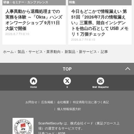
研修・セミナー・カンファレンス
特集
人事異動から退職処理までの
今日もどこかで情報漏えい 第
実務を体験 ～「Okta」ハンズ
51回「2026年7月の情報漏え
オンワークショップ 9月11日
い」三重県、陸自インシデン
大阪で開催
トを他山の石として USB メモ
リ 1 万個チェック
2026.8.7 Fri 8:10
2026.8.7 Fri 8:15
記事
ホーム
›
製品・サービス・業界動向
›
新製品・新サービス
›
TOP
Home
X
Mail Magazine
お問合せ
広告掲載
会社概要
特定商取引法に基づく表記
個人情報保護方針
ScanNetSecurity は、株式会社イード（東証グロース上
場）の運営するサービスです。
証券コード：6038