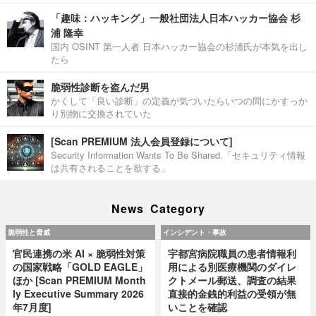
「趣味：ハッキング」一般社団法人日本ハッカー協会 杉
浦 隆幸
国内 OSINT 第一人者 日本ハッカー協会の杉浦氏が本気を出し
たら
脆弱性診断を盗んだ男
かくして「良い診断」の定義が気づいたらいつの間にかすっか
り別物に交換されていた
[Scan PREMIUM 法人会員登録について]
Security Information Wants To Be Shared.「セキュリティ情報
は共有されることを欲する」
News Category
脆弱性と脅威
インシデント・事故
官民連携の米 AI × 脆弱性対策
宇都宮病院職員の患者情報利
の国家戦略「GOLD EAGLE」
用による別医療機関のダイレ
ほか [Scan PREMIUM Month
クトメール郵送、調査の結果
ly Executive Summary 2026
直接的金銭的利益の受領が無
年7月度]
いことを確認