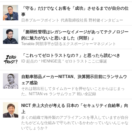
「守る」だけでなくお客を「成功」させるまでが自分の仕
事
日本プルーフポイント 代表取締役社長 野村健インタビュー
「脆弱性管理はレガシーなイメージがあってテクノロジー
的に魅力がないと思いました（阿部）」
Tenable 阿部淳平が語るエクスポージャーマネジメント
「これってゼロトラストなの？」と思ったら読むべき
ID 起点の “ HENNGE流 ” ゼロトラストここに爆誕
自動車部品メーカーNITTAN、決算開示目前にランサムウ
ェア感染
それは朝出社してタイムカードを押せないことからはじまっ
た。NITTAN vs ランサムウェア 戦い全記録
NICT 井上大介が考える 日本の「セキュリティ自給率」向
上
多くの組織で海外製のアプライアンスを導入していますが自分
たちがどんな仕組みで守られているかわかっていないんじゃな
いでしょうか？