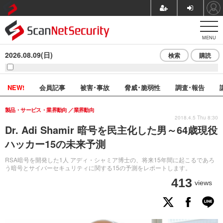
MENU
2026.08.09(日)
検索
購読
NEW!
会員記事
被害･事故
脅威･脆弱性
調査･報告
製品・サービス・業界動向
業界動向
2018.4.5 Thu 8:30
Dr. Adi Shamir 暗号を民主化した男～64歳現役
ハッカー15の未来予測
RSA暗号を開発した1人 アディ・シャミア博士の、将来15年間に起こるであろ
う暗号とサイバーセキュリティに関する15の予測をレポートします。
413
views