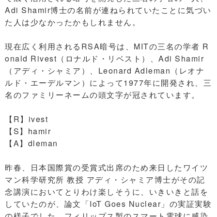
Adi Shamir博士の名前が連ねられていたことに気づい
た人は少なかったかもしれません。
現在広く利用されるRSA暗号は、MITの三名の学者 R
onald Rivest（ロナルド・リベスト）、Adi Shamir
（アディ・シャミア）、Leonard Adleman（レオナ
ルド・エーデルマン）によって1977年に開発され、三
名のファミリーネームの頭文字が冠されています。
【R】ivest
【S】hamir
【A】dleman
昨春、日本国際賞の受賞式出席のため来日したワイツ
マン科学研究所 教授 アディ・シャミア博士がその記
念講演においてとりわけ楽しそうに、いきいきと話を
していたのが、論文「IoT Goes Nuclear」の実証実験
の様子でした。フィリップス製のスマート電球に感染