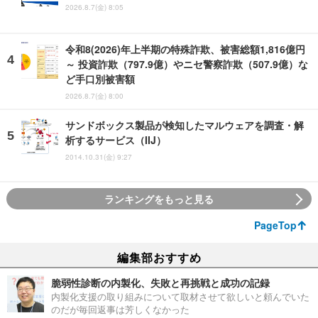
2026.8.7(金) 8:05
令和8(2026)年上半期の特殊詐欺、被害総額1,816億円
～ 投資詐欺（797.9億）やニセ警察詐欺（507.9億）な
ど手口別被害額
2026.8.7(金) 8:00
サンドボックス製品が検知したマルウェアを調査・解
析するサービス（IIJ）
2014.10.31(金) 9:27
ランキングをもっと見る
PageTop
編集部おすすめ
脆弱性診断の内製化、失敗と再挑戦と成功の記録
内製化支援の取り組みについて取材させて欲しいと頼んでいた
のだが毎回返事は芳しくなかった