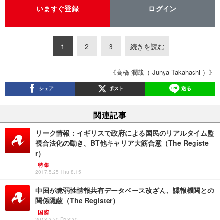
いますぐ登録
ログイン
1
2
3
続きを読む
《高橋 潤哉（ Junya Takahashi ）》
シェア
ポスト
送る
関連記事
リーク情報：イギリスで政府による国民のリアルタイム監
視合法化の動き、BT他キャリア大筋合意（The Registe
r）
特集
2017.5.25 Thu 8:15
中国が脆弱性情報共有データベース改ざん、諜報機関との
関係隠蔽（The Register）
国際
2018.3.30 Fri 8:30