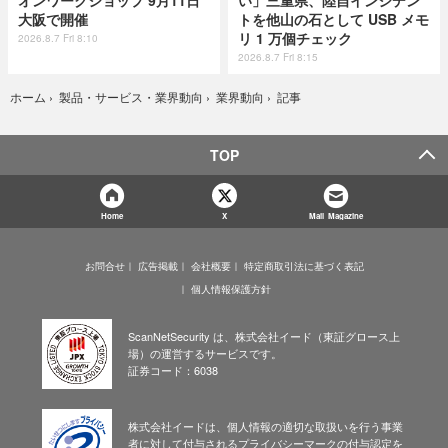
オンワークショップ 9月11日
い」三重県、陸自インシデン
大阪で開催
トを他山の石として USB メモ
リ 1 万個チェック
2026.8.7 Fri 8:10
2026.8.7 Fri 8:15
記事
ホーム
›
製品・サービス・業界動向
›
業界動向
›
TOP
Home
X
Mail Magazine
お問合せ
広告掲載
会社概要
特定商取引法に基づく表記
個人情報保護方針
ScanNetSecurity は、株式会社イード（東証グロース上
場）の運営するサービスです。
証券コード：6038
株式会社イードは、個人情報の適切な取扱いを行う事業
者に対して付与されるプライバシーマークの付与認定を