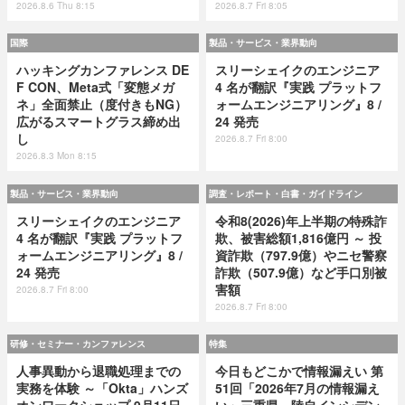
2026.8.6 Thu 8:15
2026.8.7 Fri 8:05
国際
製品・サービス・業界動向
ハッキングカンファレンス DE
スリーシェイクのエンジニア
F CON、Meta式「変態メガ
4 名が翻訳『実践 プラットフ
ネ」全面禁止（度付きもNG）
ォームエンジニアリング』8 /
広がるスマートグラス締め出
24 発売
し
2026.8.7 Fri 8:00
2026.8.3 Mon 8:15
製品・サービス・業界動向
調査・レポート・白書・ガイドライン
スリーシェイクのエンジニア
令和8(2026)年上半期の特殊詐
4 名が翻訳『実践 プラットフ
欺、被害総額1,816億円 ～ 投
ォームエンジニアリング』8 /
資詐欺（797.9億）やニセ警察
24 発売
詐欺（507.9億）など手口別被
害額
2026.8.7 Fri 8:00
2026.8.7 Fri 8:00
研修・セミナー・カンファレンス
特集
人事異動から退職処理までの
今日もどこかで情報漏えい 第
実務を体験 ～「Okta」ハンズ
51回「2026年7月の情報漏え