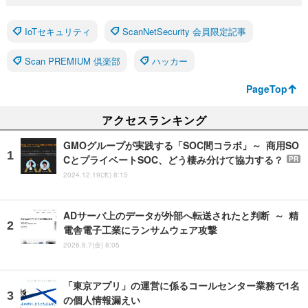
IoTセキュリティ
ScanNetSecurity 会員限定記事
Scan PREMIUM 倶楽部
ハッカー
PageTop
アクセスランキング
GMOグループが実践する「SOC間コラボ」～ 商用SO
CとプライベートSOC、どう棲み分けて協力する？
PR
2024.12.19(木) 8:15
ADサーバ上のデータが外部へ転送されたと判断 ～ 精
電舎電子工業にランサムウェア攻撃
2026.8.7(金) 8:05
「東京アプリ」の運営に係るコールセンター業務で1名
の個人情報漏えい