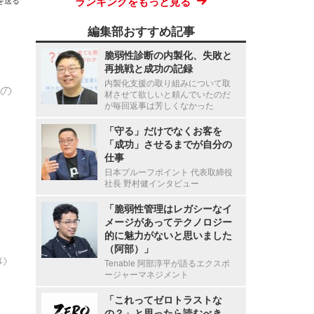
ランキングをもっと見る
を送る
編集部おすすめ記事
脆弱性診断の内製化、失敗と
再挑戦と成功の記録
内製化支援の取り組みについて取
の
材させて欲しいと頼んでいたのだ
が毎回返事は芳しくなかった
「守る」だけでなくお客を
「成功」させるまでが自分の
仕事
日本プルーフポイント 代表取締役
社長 野村健インタビュー
「脆弱性管理はレガシーなイ
メージがあってテクノロジー
的に魅力がないと思いました
（阿部）」
事》
Tenable 阿部淳平が語るエクスポ
ージャーマネジメント
「これってゼロトラストな
の？」と思ったら読むべき