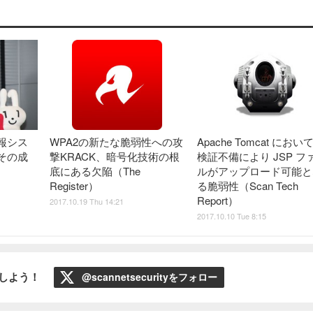
報シス
WPA2の新たな脆弱性への攻
Apache Tomcat におい
その成
撃KRACK、暗号化技術の根
検証不備により JSP フ
底にある欠陥（The
ルがアップロード可能と
Register）
る脆弱性（Scan Tech
Report）
2017.10.19 Thu 14:21
2017.10.10 Tue 8:15
ローしよう！
@scannetsecurityをフォロー