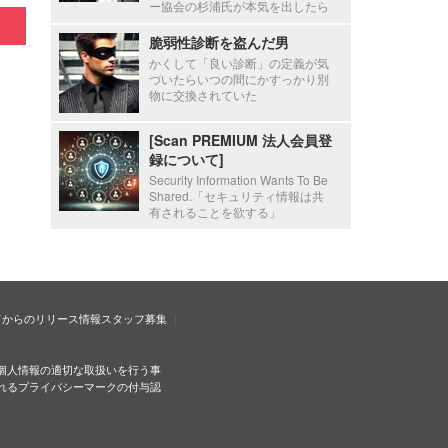
ー協会の杉浦氏が本気を出したら
脆弱性診断を盗んだ男
かくして「良い診断」の定義が気
づいたらいつの間にかすっかり別
物に交換されていた
[Scan PREMIUM 法人会員登
録について]
Security Information Wants To Be
Shared.「セキュリティ情報は共
有されることを欲する」
ドからのリリース情報
スタッフ募集
個人情報の適切な取扱いを行う事
れるプライバシーマークの付与認