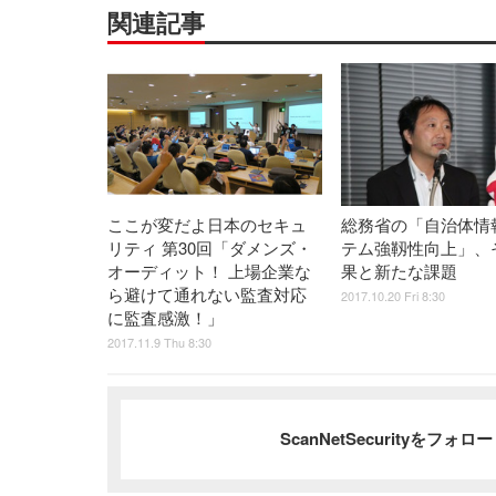
関連記事
ここが変だよ日本のセキュ
総務省の「自治体情
リティ 第30回「ダメンズ・
テム強靱性向上」、
オーディット！ 上場企業な
果と新たな課題
ら避けて通れない監査対応
2017.10.20 Fri 8:30
に監査感激！」
2017.11.9 Thu 8:30
ScanNetSecurityをフォ