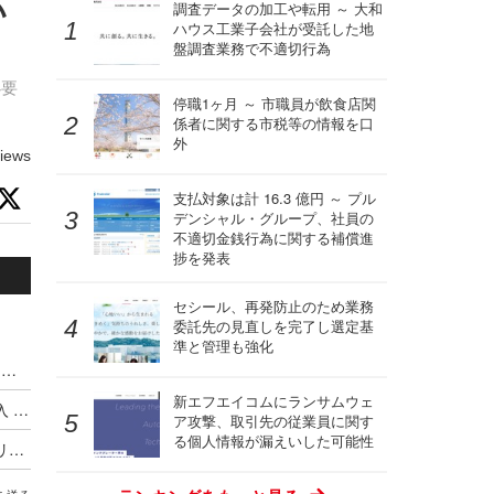
い
調査データの加工や転用 ～ 大和
ハウス工業子会社が受託した地
盤調査業務で不適切行為
必要
停職1ヶ月 ～ 市職員が飲食店関
係者に関する市税等の情報を口
外
iews
支払対象は計 16.3 億円 ～ プル
デンシャル・グループ、社員の
不適切金銭行為に関する補償進
捗を発表
セシール、再発防止のため業務
委託先の見直しを完了し選定基
準と管理も強化
ハッキングカンファレンス DEF CON、Meta式「変態メガネ」全面禁止（度付きもNG）広がるスマートグラス締め出し
新エフエイコムにランサムウェ
Google がサイバー犯罪集団の独自分類体系を導入 ～ Microsoft と CrowdStrike が推進した業界統一規則はいずこへ
ア攻撃、取引先の従業員に関す
る個人情報が漏えいした可能性
最低賃金実現に並ぶ歴史的改革か ～ オーストラリア首相が AI 企業に消費する以上の発電とコンテンツ盗用停止を突きつける