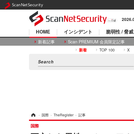
ScanNetSecurity
2026
HOME
インシデント
脆弱性 / 脅威
新着記事
Scan PREMIUM 会員限定記事
新着
TOP 100
X
ホーム
›
国際
›
TheRegister
›
記事
国際