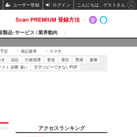
ユーザー登録
ログイン
こんにちは、ゲストさん
Scan PREMIUM 登録方法
 新製品･サービス / 業界動向
予定
表記基準
スマホ
稼ぎ
訴訟
行政指導
更迭
退任
懲戒
逮捕
テスト 診断 違い
文字コピーできないPDF
アクセスランキング
i 8:30