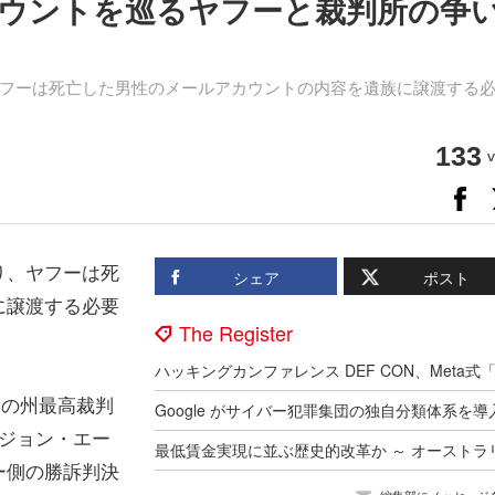
ウントを巡るヤフーと裁判所の争
フーは死亡した男性のメールアカウントの内容を遺族に譲渡する
133
v
り、ヤフーは死
シェア
ポスト
に譲渡する必要
The Register
国の州最高裁判
たジョン・エー
ー側の勝訴判決