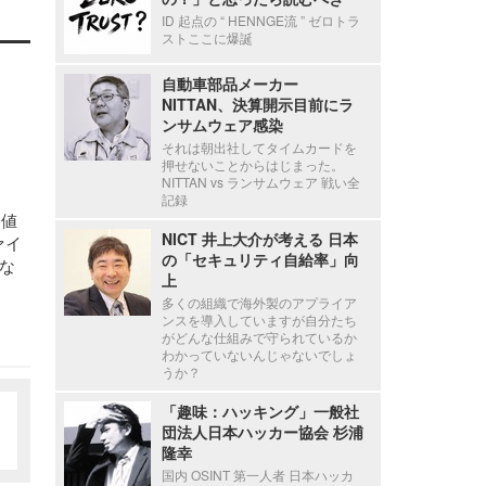
ID 起点の “ HENNGE流 ” ゼロトラ
ストここに爆誕
自動車部品メーカー
NITTAN、決算開示目前にラ
ンサムウェア感染
それは朝出社してタイムカードを
押せないことからはじまった。
NITTAN vs ランサムウェア 戦い全
記録
て値
NICT 井上大介が考える 日本
ァイ
の「セキュリティ自給率」向
な
上
多くの組織で海外製のアプライア
ンスを導入していますが自分たち
がどんな仕組みで守られているか
わかっていないんじゃないでしょ
うか？
「趣味：ハッキング」一般社
団法人日本ハッカー協会 杉浦
隆幸
国内 OSINT 第一人者 日本ハッカ