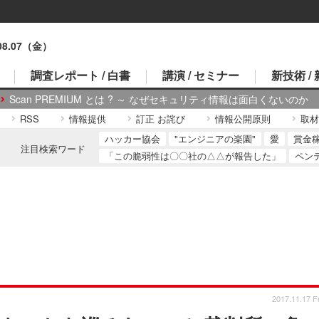
.08.07（金）
調査レポート / 白書
講演 / セミナー
新技術 /
Scan PREMIUM とは ? ～ なぜセキュリティ情報は面白くないのか
RSS
情報提供
訂正 お詫び
情報公開原則
取材
ハッカー協会
"エンジニアの楽園"
愛
賞金
注目検索ワード
「この脆弱性は〇〇社の△△が報告した」
ペン
2017.11.17 Fr