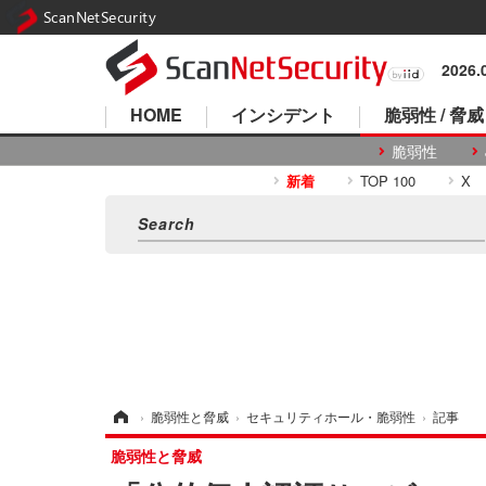
ScanNetSecurity
2026
HOME
インシデント
脆弱性 / 脅威
脆弱性
新着
TOP 100
X
ホーム
›
脆弱性と脅威
›
セキュリティホール・脆弱性
›
記事
脆弱性と脅威