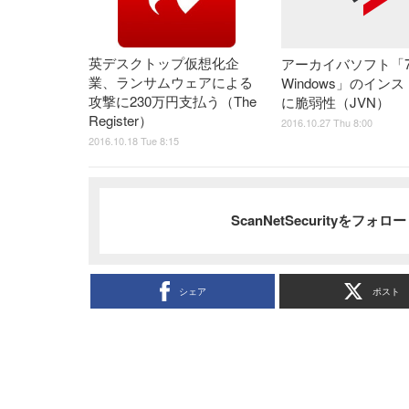
英デスクトップ仮想化企
アーカイバソフト「7-Zi
業、ランサムウェアによる
Windows」のイン
攻撃に230万円支払う（The
に脆弱性（JVN）
Register）
2016.10.27 Thu 8:00
2016.10.18 Tue 8:15
ScanNetSecurityをフォ
シェア
ポスト