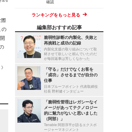
を送る
確認
ランキングをもっと見る
む際
編集部おすすめ記事
この
開
脆弱性診断の内製化、失敗と
再挑戦と成功の記録
の
内製化支援の取り組みについて取
材させて欲しいと頼んでいたのだ
が毎回返事は芳しくなかった
 ）》
「守る」だけでなくお客を
「成功」させるまでが自分の
仕事
日本プルーフポイント 代表取締役
社長 野村健インタビュー
「脆弱性管理はレガシーなイ
メージがあってテクノロジー
的に魅力がないと思いました
（阿部）」
Tenable 阿部淳平が語るエクスポ
ージャーマネジメント