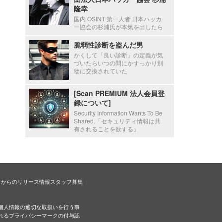
隆幸
国内 OSINT 第一人者 日本ハッカ
ー協会の杉浦氏が本気を出したら
脆弱性診断を盗んだ男
かくして「良い診断」の定義が気
づいたらいつの間にかすっかり別
物に交換されていた
[Scan PREMIUM 法人会員登
録について]
Security Information Wants To Be
Shared.「セキュリティ情報は共
有されることを欲する」
ドからのリリース情報
スタッフ募集
個人情報の適切な取扱いを行う事
れるプライバシーマークの付与認