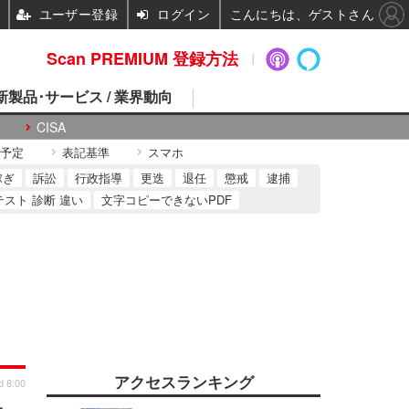
ユーザー登録
ログイン
こんにちは、ゲストさん
Scan PREMIUM 登録方法
 新製品･サービス / 業界動向
CISA
予定
表記基準
スマホ
稼ぎ
訴訟
行政指導
更迭
退任
懲戒
逮捕
テスト 診断 違い
文字コピーできないPDF
アクセスランキング
d 8:00