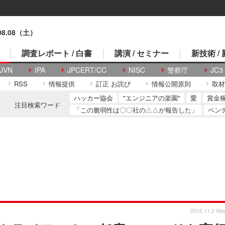
.08.08（土）
調査レポート / 白書
講演 / セミナー
新技術 /
JVN
IPA
JPCERT/CC
NISC
警察庁
JC3
RSS
情報提供
訂正 お詫び
情報公開原則
取材
ハッカー協会
"エンジニアの楽園"
愛
賞金
注目検索ワード
「この脆弱性は〇〇社の△△が報告した」
ペン
2016.11.2 We