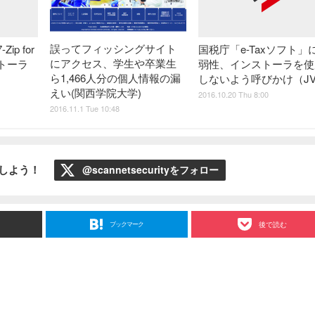
誤ってフィッシングサイト
p for
国税庁「e-Taxソフト」
にアクセス、学生や卒業生
ストーラ
弱性、インストーラを使
ら1,466人分の個人情報の漏
しないよう呼びかけ（JV
えい(関西学院大学)
2016.10.20 Thu 8:00
2016.11.1 Tue 10:48
ローしよう！
@scannetsecurityをフォロー
ブックマーク
後で読む