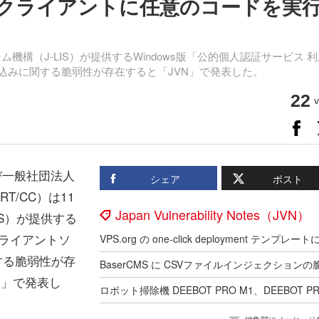
クライアントに任意のコードを実
テム機構（J-LIS）が提供するWindows版「公的個人認証サービス 
込みに関する脆弱性が存在すると「JVN」で発表した。
22
v
び一般社団法人
シェア
ポスト
T/CC）は11
Japan Vulnerability Notes（JVN）
IS）が提供する
クライアントソ
する脆弱性が存
VN）」で発表し