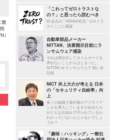
「これってゼロトラストな
の？」と思ったら読むべき
ID 起点の “ HENNGE流 ” ゼロトラ
に脆
ストここに爆誕
用
N）
自動車部品メーカー
NITTAN、決算開示目前にラ
ンサムウェア感染
それは朝出社してタイムカードを
押せないことからはじまった。
NITTAN vs ランサムウェア 戦い全
記録
NICT 井上大介が考える 日本
の「セキュリティ自給率」向
上
多くの組織で海外製のアプライア
ンスを導入していますが自分たち
がどんな仕組みで守られているか
わかっていないんじゃないでしょ
うか？
「趣味：ハッキング」一般社
団法人日本ハッカー協会 杉浦