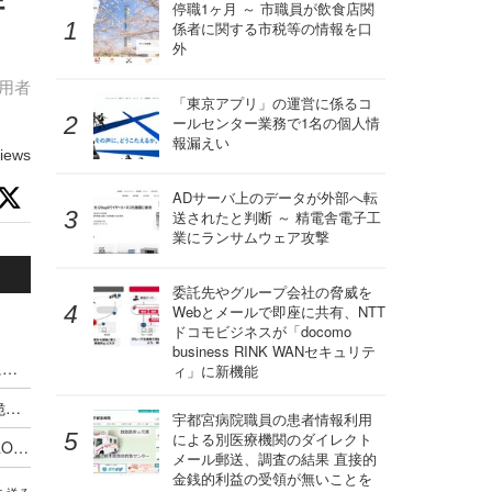
行
停職1ヶ月 ～ 市職員が飲食店関
係者に関する市税等の情報を口
外
利用者
「東京アプリ」の運営に係るコ
ールセンター業務で1名の個人情
報漏えい
iews
ADサーバ上のデータが外部へ転
送されたと判断 ～ 精電舎電子工
業にランサムウェア攻撃
委託先やグループ会社の脅威を
Webとメールで即座に共有、NTT
ドコモビジネスが「docomo
business RINK WANセキュリテ
VPS.org の one-click deployment テンプレートに複数の脆弱性
ィ」に新機能
BaserCMS に CSVファイルインジェクションの脆弱性
宇都宮病院職員の患者情報利用
による別医療機関のダイレクト
ロボット掃除機 DEEBOT PRO M1、DEEBOT PRO K1VAC およびスマートフォンアプリ ECOVACS PRO に複数の脆弱性
メール郵送、調査の結果 直接的
金銭的利益の受領が無いことを