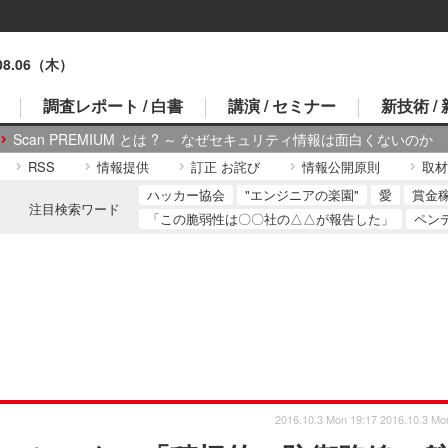
.08.06（木）
調査レポート / 白書
講演 / セミナー
新技術 /
Scan PREMIUM とは ? ～ なぜセキュリティ情報は面白くないのか
RSS
情報提供
訂正 お詫び
情報公開原則
取材
ハッカー協会
"エンジニアの楽園"
愛
賞金
注目検索ワード
「この脆弱性は〇〇社の△△が報告した」
ペン
2016.10.3 Mon 19:17
2016.10.3 Mo