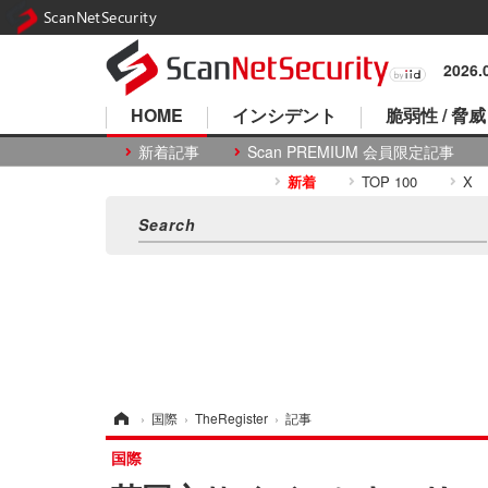
ScanNetSecurity
2026
HOME
インシデント
脆弱性 / 脅威
新着記事
Scan PREMIUM 会員限定記事
新着
TOP 100
X
ホーム
›
国際
›
TheRegister
›
記事
国際