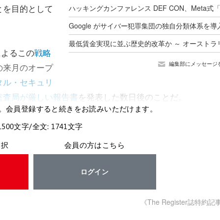
とを目的として
によるこの
戦略
編集部にメッセージ
の来月のオープ
タル・セキュリ
監査局が厳しい報告書
を発表した数日後のことだ。
。会員登録すると続きをお読みいただけます。
1500文字/全文: 1741文字
選択
会員の方はこちら
ログイン
《The Register誌特約記