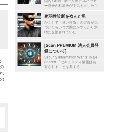
国内 OSINT 第一人者 日本ハッカ
ー協会の杉浦氏が本気を出したら
脆弱性診断を盗んだ男
かくして「良い診断」の定義が気
づいたらいつの間にかすっかり別
物に交換されていた
[Scan PREMIUM 法人会員登
録について]
Security Information Wants To Be
た
Shared.「セキュリティ情報は共
の
有されることを欲する」
れ
の