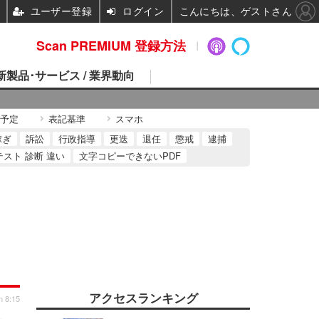
ユーザー登録
ログイン
こんにちは、ゲストさん
Scan PREMIUM 登録方法
 新製品･サービス / 業界動向
予定
表記基準
スマホ
稼ぎ
訴訟
行政指導
更迭
退任
懲戒
逮捕
テスト 診断 違い
文字コピーできないPDF
アクセスランキング
n 8:15