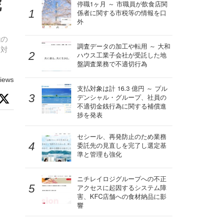
舵
停職1ヶ月 ～ 市職員が飲食店関
係者に関する市税等の情報を口
外
能の
調査データの加工や転用 ～ 大和
に対
ハウス工業子会社が受託した地
盤調査業務で不適切行為
iews
支払対象は計 16.3 億円 ～ プル
デンシャル・グループ、社員の
不適切金銭行為に関する補償進
捗を発表
セシール、再発防止のため業務
委託先の見直しを完了し選定基
準と管理も強化
ニチレイロジグループへの不正
アクセスに起因するシステム障
害、KFC店舗への食材納品に影
響