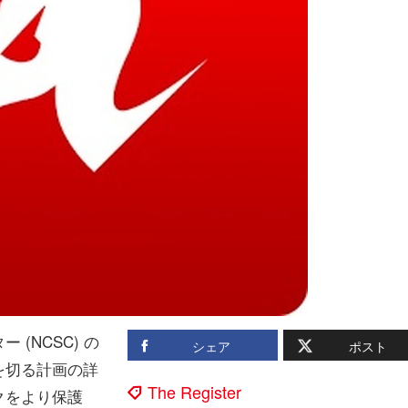
(NCSC) の
シェア
ポスト
を切る計画の詳
The Register
クをより保護