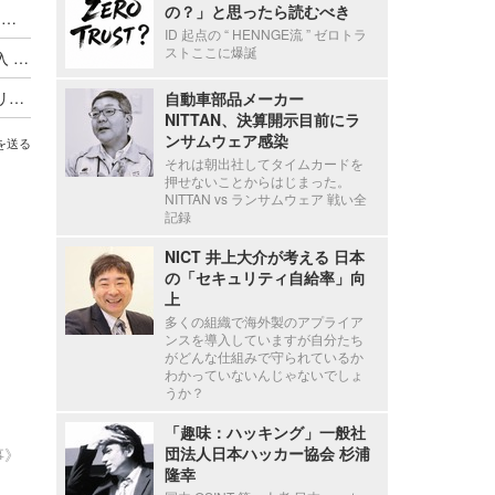
の？」と思ったら読むべき
ハッキングカンファレンス DEF CON、Meta式「変態メガネ」全面禁止（度付きもNG）広がるスマートグラス締め出し
ID 起点の “ HENNGE流 ” ゼロトラ
ストここに爆誕
Google がサイバー犯罪集団の独自分類体系を導入 ～ Microsoft と CrowdStrike が推進した業界統一規則はいずこへ
最低賃金実現に並ぶ歴史的改革か ～ オーストラリア首相が AI 企業に消費する以上の発電とコンテンツ盗用停止を突きつける
自動車部品メーカー
NITTAN、決算開示目前にラ
ンサムウェア感染
を送る
それは朝出社してタイムカードを
押せないことからはじまった。
NITTAN vs ランサムウェア 戦い全
記録
NICT 井上大介が考える 日本
の「セキュリティ自給率」向
上
多くの組織で海外製のアプライア
ンスを導入していますが自分たち
がどんな仕組みで守られているか
わかっていないんじゃないでしょ
うか？
「趣味：ハッキング」一般社
団法人日本ハッカー協会 杉浦
事》
隆幸