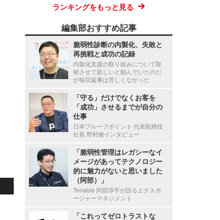
ランキングをもっと見る
編集部おすすめ記事
脆弱性診断の内製化、失敗と
再挑戦と成功の記録
内製化支援の取り組みについて取
材させて欲しいと頼んでいたのだ
が毎回返事は芳しくなかった
「守る」だけでなくお客を
「成功」させるまでが自分の
仕事
日本プルーフポイント 代表取締役
社長 野村健インタビュー
「脆弱性管理はレガシーなイ
メージがあってテクノロジー
的に魅力がないと思いました
（阿部）」
Tenable 阿部淳平が語るエクスポ
ージャーマネジメント
「これってゼロトラストな