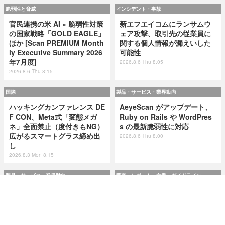
脆弱性と脅威
インシデント・事故
官民連携の米 AI × 脆弱性対策
新エフエイコムにランサムウ
の国家戦略「GOLD EAGLE」
ェア攻撃、取引先の従業員に
ほか [Scan PREMIUM Month
関する個人情報が漏えいした
ly Executive Summary 2026
可能性
年7月度]
2026.8.6 Thu 8:05
2026.8.6 Thu 8:15
国際
製品・サービス・業界動向
ハッキングカンファレンス DE
AeyeScan がアップデート、
F CON、Meta式「変態メガ
Ruby on Rails や WordPres
ネ」全面禁止（度付きもNG）
s の最新脆弱性に対応
広がるスマートグラス締め出
2026.8.6 Thu 8:00
し
2026.8.3 Mon 8:15
製品・サービス・業界動向
調査・レポート・白書・ガイドライン
AeyeScan がアップデート、
市民プールやエネルギー企業
Ruby on Rails や WordPres
が標的に ～ IPA が制御システ
s の最新脆弱性に対応
ムの最新サイバーインシデン
ト事例を追加
2026.8.6 Thu 8:00