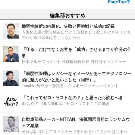
PageTop
編集部おすすめ
脆弱性診断の内製化、失敗と再挑戦と成功の記録
内製化支援の取り組みについて取材させて欲しいと頼んでいた
のだが毎回返事は芳しくなかった
「守る」だけでなくお客を「成功」させるまでが自分の仕
事
日本プルーフポイント 代表取締役社長 野村健インタビュー
「脆弱性管理はレガシーなイメージがあってテクノロジー
的に魅力がないと思いました（阿部）」
Tenable 阿部淳平が語るエクスポージャーマネジメント
「これってゼロトラストなの？」と思ったら読むべき
ID 起点の “ HENNGE流 ” ゼロトラストここに爆誕
自動車部品メーカーNITTAN、決算開示目前にランサムウ
ェア感染
それは朝出社してタイムカードを押せないことからはじまっ