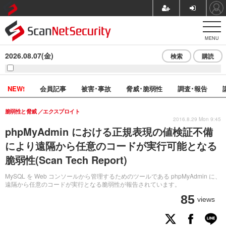
MENU
2026.08.07(金)
検索
購読
NEW!
会員記事
被害･事故
脅威･脆弱性
調査･報告
脆弱性と脅威
エクスプロイト
2016.8.29 Mon 9:45
phpMyAdmin における正規表現の値検証不備
により遠隔から任意のコードが実行可能となる
脆弱性(Scan Tech Report)
MySQL を Web コンソールから管理するためのツールである phpMyAdmin に、
遠隔から任意のコードが実行となる脆弱性が報告されています。
85
views