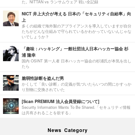
た。NITTAN vs ランサムウェア 戦い全記録
NICT 井上大介が考える 日本の「セキュリティ自給率」向
上
多くの組織で海外製のアプライアンスを導入していますが自分
たちがどんな仕組みで守られているかわかっていないんじゃな
いでしょうか？
「趣味：ハッキング」一般社団法人日本ハッカー協会 杉
浦 隆幸
国内 OSINT 第一人者 日本ハッカー協会の杉浦氏が本気を出し
たら
脆弱性診断を盗んだ男
かくして「良い診断」の定義が気づいたらいつの間にかすっか
り別物に交換されていた
[Scan PREMIUM 法人会員登録について]
Security Information Wants To Be Shared.「セキュリティ情報
は共有されることを欲する」
News Category