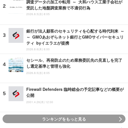
調査データの加工や転用 ～ 大和ハウス工業子会社が
受託した地盤調査業務で不適切行為
2026.8.5(水) 8:05
銀行が法人顧客のセキュリティを心配する時代到来 ～
～ GMOあおぞらネット銀行とGMOサイバーセキュリ
ティ byイエラエが提携
2026.8.6(木) 8:00
セシール、再発防止のため業務委託先の見直しを完了
し選定基準と管理も強化
2026.8.5(水) 8:05
Firewall Defenders 臨時総会の予定記事などの概要が
公開
2001.4.26(木) 12:00
ランキングをもっと見る