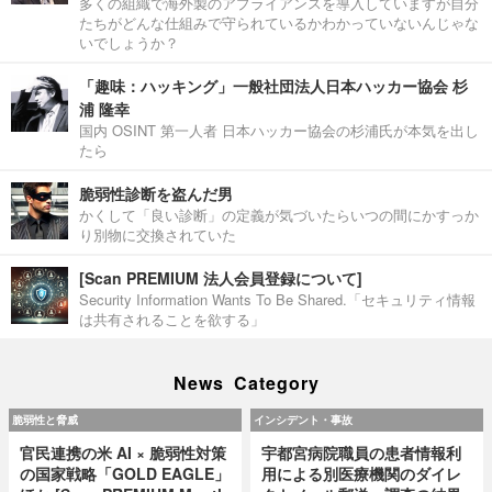
多くの組織で海外製のアプライアンスを導入していますが自分
たちがどんな仕組みで守られているかわかっていないんじゃな
いでしょうか？
「趣味：ハッキング」一般社団法人日本ハッカー協会 杉
浦 隆幸
国内 OSINT 第一人者 日本ハッカー協会の杉浦氏が本気を出し
たら
脆弱性診断を盗んだ男
かくして「良い診断」の定義が気づいたらいつの間にかすっか
り別物に交換されていた
[Scan PREMIUM 法人会員登録について]
Security Information Wants To Be Shared.「セキュリティ情報
は共有されることを欲する」
News Category
脆弱性と脅威
インシデント・事故
官民連携の米 AI × 脆弱性対策
宇都宮病院職員の患者情報利
の国家戦略「GOLD EAGLE」
用による別医療機関のダイレ