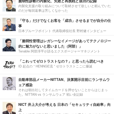
脆弱性診断の内製化、失敗と再挑戦と成功の記録
内製化支援の取り組みについて取材させて欲しいと頼んでいた
のだが毎回返事は芳しくなかった
「守る」だけでなくお客を「成功」させるまでが自分の仕
事
日本プルーフポイント 代表取締役社長 野村健インタビュー
「脆弱性管理はレガシーなイメージがあってテクノロジー
的に魅力がないと思いました（阿部）」
Tenable 阿部淳平が語るエクスポージャーマネジメント
「これってゼロトラストなの？」と思ったら読むべき
ID 起点の “ HENNGE流 ” ゼロトラストここに爆誕
自動車部品メーカーNITTAN、決算開示目前にランサムウ
ェア感染
それは朝出社してタイムカードを押せないことからはじまっ
た。NITTAN vs ランサムウェア 戦い全記録
NICT 井上大介が考える 日本の「セキュリティ自給率」向
上