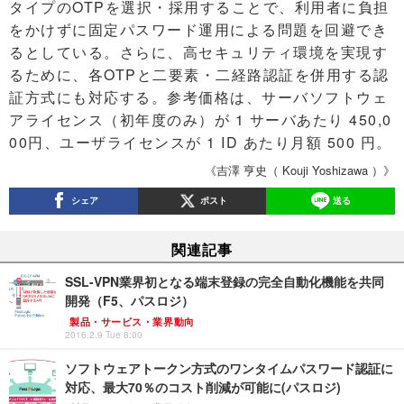
タイプのOTPを選択・採用することで、利用者に負担
をかけずに固定パスワード運用による問題を回避でき
るとしている。さらに、高セキュリティ環境を実現す
るために、各OTPと二要素・二経路認証を併用する認
証方式にも対応する。参考価格は、サーバソフトウェ
アライセンス（初年度のみ）が 1 サーバあたり 450,0
00円、ユーザライセンスが 1 ID あたり月額 500 円。
《吉澤 亨史（ Kouji Yoshizawa ）》
シェア
ポスト
送る
関連記事
SSL-VPN業界初となる端末登録の完全自動化機能を共同
開発（F5、パスロジ）
製品・サービス・業界動向
2016.2.9 Tue 8:00
ソフトウェアトークン方式のワンタイムパスワード認証に
対応、最大70％のコスト削減が可能に(パスロジ)