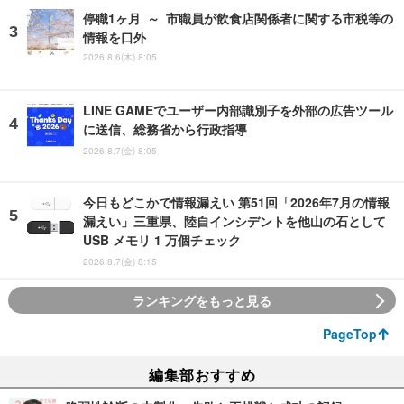
停職1ヶ月 ～ 市職員が飲食店関係者に関する市税等の
情報を口外
2026.8.6(木) 8:05
LINE GAMEでユーザー内部識別子を外部の広告ツール
に送信、総務省から行政指導
2026.8.7(金) 8:05
今日もどこかで情報漏えい 第51回「2026年7月の情報
漏えい」三重県、陸自インシデントを他山の石として
USB メモリ 1 万個チェック
2026.8.7(金) 8:15
ランキングをもっと見る
PageTop
編集部おすすめ