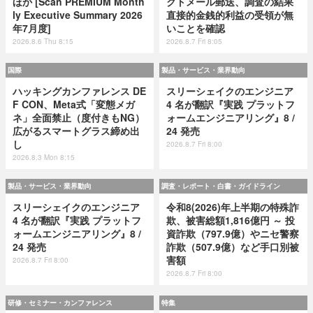
ほか [Scan PREMIUM Month
クトメール郵送、調査の結果
ly Executive Summary 2026
直接的金銭的利益の受領が無
年7月度]
いことを確認
2026.8.6 Thu 8:15
2026.8.7 Fri 8:05
国際
製品・サービス・業界動向
ハッキングカンファレンス DE
スリーシェイクのエンジニア
F CON、Meta式「変態メガ
4 名が翻訳『実践 プラットフ
ネ」全面禁止（度付きもNG）
ォームエンジニアリング』8 /
広がるスマートグラス締め出
24 発売
し
2026.8.7 Fri 8:00
2026.8.3 Mon 8:15
製品・サービス・業界動向
調査・レポート・白書・ガイドライン
スリーシェイクのエンジニア
令和8(2026)年上半期の特殊詐
4 名が翻訳『実践 プラットフ
欺、被害総額1,816億円 ～ 投
ォームエンジニアリング』8 /
資詐欺（797.9億）やニセ警察
24 発売
詐欺（507.9億）など手口別被
害額
2026.8.7 Fri 8:00
2026.8.7 Fri 8:00
研修・セミナー・カンファレンス
特集