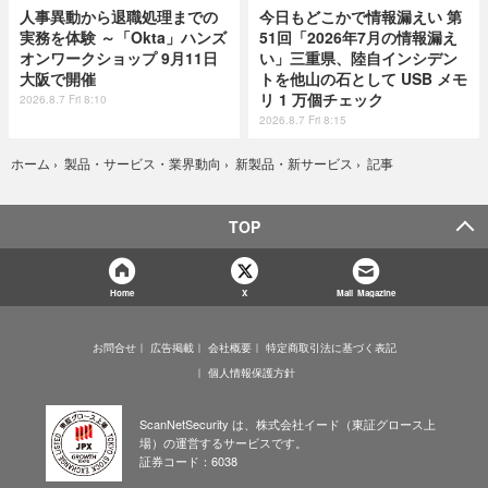
人事異動から退職処理までの
今日もどこかで情報漏えい 第
実務を体験 ～「Okta」ハンズ
51回「2026年7月の情報漏え
オンワークショップ 9月11日
い」三重県、陸自インシデン
大阪で開催
トを他山の石として USB メモ
リ 1 万個チェック
2026.8.7 Fri 8:10
2026.8.7 Fri 8:15
記事
ホーム
›
製品・サービス・業界動向
›
新製品・新サービス
›
TOP
Home
X
Mail Magazine
お問合せ
広告掲載
会社概要
特定商取引法に基づく表記
個人情報保護方針
ScanNetSecurity は、株式会社イード（東証グロース上
場）の運営するサービスです。
証券コード：6038