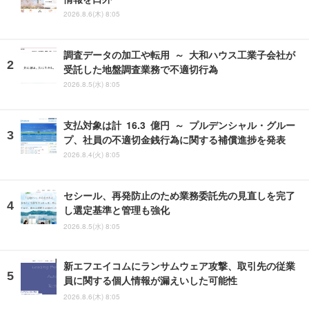
2026.8.6(木) 8:05
調査データの加工や転用 ～ 大和ハウス工業子会社が
受託した地盤調査業務で不適切行為
2026.8.5(水) 8:05
支払対象は計 16.3 億円 ～ プルデンシャル・グルー
プ、社員の不適切金銭行為に関する補償進捗を発表
2026.8.4(火) 8:05
セシール、再発防止のため業務委託先の見直しを完了
し選定基準と管理も強化
2026.8.5(水) 8:05
新エフエイコムにランサムウェア攻撃、取引先の従業
員に関する個人情報が漏えいした可能性
2026.8.6(木) 8:05