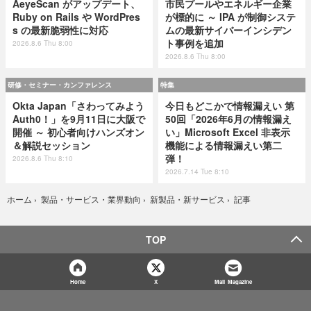
AeyeScan がアップデート、
市民プールやエネルギー企業
Ruby on Rails や WordPres
が標的に ～ IPA が制御システ
s の最新脆弱性に対応
ムの最新サイバーインシデン
ト事例を追加
2026.8.6 Thu 8:00
2026.8.6 Thu 8:00
研修・セミナー・カンファレンス
特集
Okta Japan「さわってみよう
今日もどこかで情報漏えい 第
Auth0！」を9月11日に大阪で
50回「2026年6月の情報漏え
開催 ～ 初心者向けハンズオン
い」Microsoft Excel 非表示
＆解説セッション
機能による情報漏えい第二
弾！
2026.8.6 Thu 8:10
2026.7.14 Tue 8:10
記事
ホーム
›
製品・サービス・業界動向
›
新製品・新サービス
›
TOP
Home
X
Mail Magazine