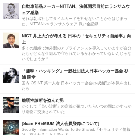
自動車部品メーカーNITTAN、決算開示目前にランサムウ
ェア感染
それは朝出社してタイムカードを押せないことからはじまっ
た。NITTAN vs ランサムウェア 戦い全記録
NICT 井上大介が考える 日本の「セキュリティ自給率」向
上
多くの組織で海外製のアプライアンスを導入していますが自分
たちがどんな仕組みで守られているかわかっていないんじゃな
いでしょうか？
「趣味：ハッキング」一般社団法人日本ハッカー協会 杉
浦 隆幸
国内 OSINT 第一人者 日本ハッカー協会の杉浦氏が本気を出し
たら
脆弱性診断を盗んだ男
かくして「良い診断」の定義が気づいたらいつの間にかすっか
り別物に交換されていた
[Scan PREMIUM 法人会員登録について]
Security Information Wants To Be Shared.「セキュリティ情報
は共有されることを欲する」