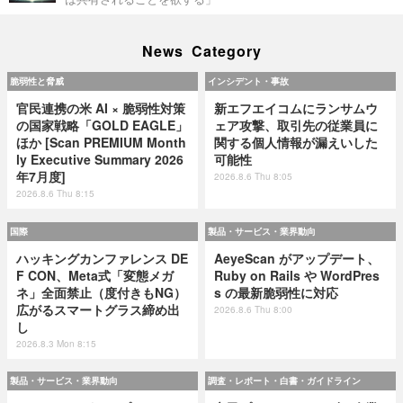
News Category
脆弱性と脅威
インシデント・事故
官民連携の米 AI × 脆弱性対策
新エフエイコムにランサムウ
の国家戦略「GOLD EAGLE」
ェア攻撃、取引先の従業員に
ほか [Scan PREMIUM Month
関する個人情報が漏えいした
ly Executive Summary 2026
可能性
年7月度]
2026.8.6 Thu 8:05
2026.8.6 Thu 8:15
国際
製品・サービス・業界動向
ハッキングカンファレンス DE
AeyeScan がアップデート、
F CON、Meta式「変態メガ
Ruby on Rails や WordPres
ネ」全面禁止（度付きもNG）
s の最新脆弱性に対応
広がるスマートグラス締め出
2026.8.6 Thu 8:00
し
2026.8.3 Mon 8:15
製品・サービス・業界動向
調査・レポート・白書・ガイドライン