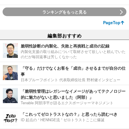
ランキングをもっと見る
PageTop
編集部おすすめ
脆弱性診断の内製化、失敗と再挑戦と成功の記録
内製化支援の取り組みについて取材させて欲しいと頼んでいた
のだが毎回返事は芳しくなかった
「守る」だけでなくお客を「成功」させるまでが自分の仕
事
日本プルーフポイント 代表取締役社長 野村健インタビュー
「脆弱性管理はレガシーなイメージがあってテクノロジー
的に魅力がないと思いました（阿部）」
Tenable 阿部淳平が語るエクスポージャーマネジメント
「これってゼロトラストなの？」と思ったら読むべき
ID 起点の “ HENNGE流 ” ゼロトラストここに爆誕