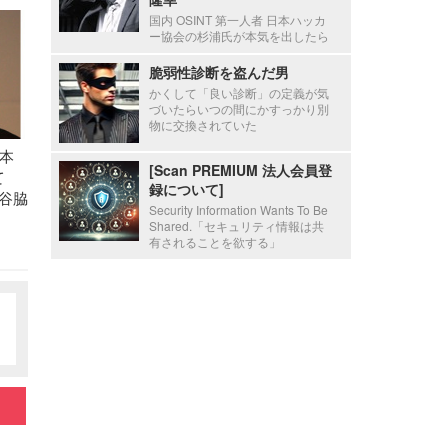
国内 OSINT 第一人者 日本ハッカ
ー協会の杉浦氏が本気を出したら
脆弱性診断を盗んだ男
かくして「良い診断」の定義が気
づいたらいつの間にかすっかり別
物に交換されていた
本
[Scan PREMIUM 法人会員登
て
録について]
 谷脇
Security Information Wants To Be
Shared.「セキュリティ情報は共
有されることを欲する」