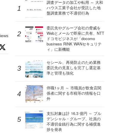
調査データの加工や転用 ～ 大和
ハウス工業子会社が受託した地
盤調査業務で不適切行為
委託先やグループ会社の脅威を
Webとメールで即座に共有、NTT
iews
ドコモビジネスが「docomo
business RINK WANセキュリテ
ィ」に新機能
セシール、再発防止のため業務
委託先の見直しを完了し選定基
準と管理も強化
停職1ヶ月 ～ 市職員が飲食店関
係者に関する市税等の情報を口
外
支払対象は計 16.3 億円 ～ プル
デンシャル・グループ、社員の
不適切金銭行為に関する補償進
捗を発表