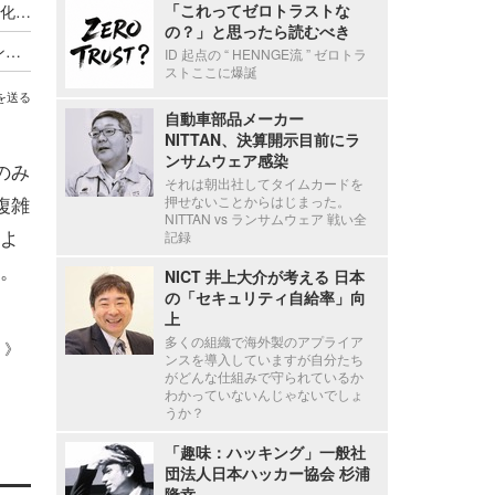
「これってゼロトラストな
日本CSIRT協議会の知見結集「脆弱性管理を体系化した手引書」公開 ～ Internet Week 2024
の？」と思ったら読むべき
ISOG-J「セキュリティ対応組織の教科書」のハンズオンセッション開催！～ Internet Week 2024
ID 起点の “ HENNGE流 ” ゼロトラ
ストここに爆誕
を送る
自動車部品メーカー
NITTAN、決算開示目前にラ
ンサムウェア感染
のみ
それは朝出社してタイムカードを
複雑
押せないことからはじまった。
NITTAN vs ランサムウェア 戦い全
よ
記録
。
NICT 井上大介が考える 日本
の「セキュリティ自給率」向
上
多くの組織で海外製のアプライア
 ）》
ンスを導入していますが自分たち
がどんな仕組みで守られているか
わかっていないんじゃないでしょ
うか？
「趣味：ハッキング」一般社
団法人日本ハッカー協会 杉浦
隆幸