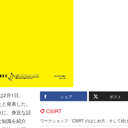
は2月1日、
シェア
ポスト
たと発表した。
CSIRT
象に、身近な話
な知識を紹介