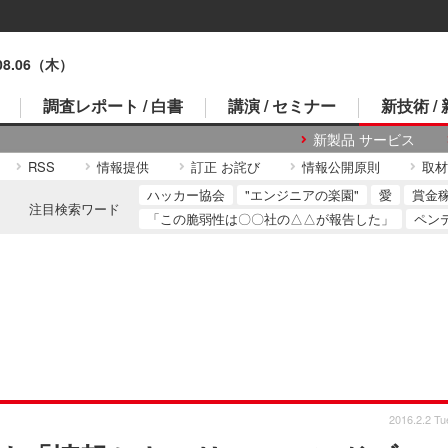
.08.06（木）
調査レポート / 白書
講演 / セミナー
新技術 /
新製品 サービス
RSS
情報提供
訂正 お詫び
情報公開原則
取材
ハッカー協会
"エンジニアの楽園"
愛
賞金
注目検索ワード
「この脆弱性は〇〇社の△△が報告した」
ペン
2016.2.2 Tu