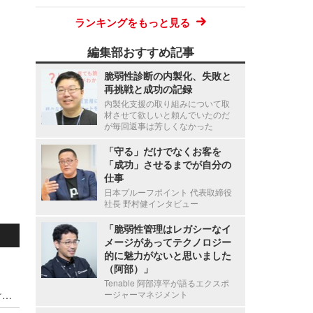
ランキングをもっと見る
編集部おすすめ記事
脆弱性診断の内製化、失敗と
再挑戦と成功の記録
内製化支援の取り組みについて取
材させて欲しいと頼んでいたのだ
が毎回返事は芳しくなかった
「守る」だけでなくお客を
「成功」させるまでが自分の
仕事
日本プルーフポイント 代表取締役
社長 野村健インタビュー
「脆弱性管理はレガシーなイ
メージがあってテクノロジー
的に魅力がないと思いました
（阿部）」
Tenable 阿部淳平が語るエクスポ
ワークショップ「CSIRT のはじめ方 - そして続けられるように」を 5 / 12 開催、関東勤務・在住者は無料
ージャーマネジメント