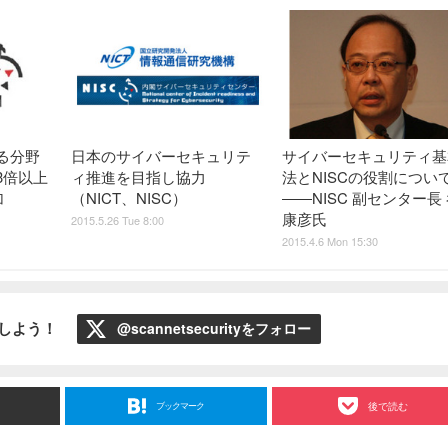
る分野
日本のサイバーセキュリテ
サイバーセキュリティ基
3倍以上
ィ推進を目指し協力
法とNISCの役割につい
加
（NICT、NISC）
――NISC 副センター長
康彦氏
2015.5.26 Tue 8:00
2015.4.6 Mon 15:30
ローしよう！
@scannetsecurityをフォロー
ブックマーク
後で読む