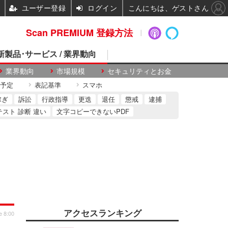
ユーザー登録
ログイン
こんにちは、ゲストさん
Scan PREMIUM 登録方法
 新製品･サービス / 業界動向
業界動向
市場規模
セキュリティとお金
予定
表記基準
スマホ
稼ぎ
訴訟
行政指導
更迭
退任
懲戒
逮捕
テスト 診断 違い
文字コピーできないPDF
アクセスランキング
e 8:00