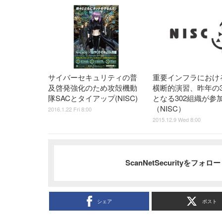
サイバーセキュリティの普
重要インフラにおけ
及啓発強化のため攻殻機動
横断的演習、昨年の
隊SACとタイアップ(NISC)
となる302組織が参
（NISC）
2016.1.22 Fri 8:00
2015.12.9 Wed 8:00
ScanNetSecurityをフォ
シェア
ポスト