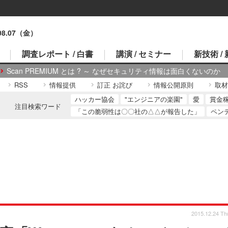
.08.07（金）
調査レポート / 白書
講演 / セミナー
新技術 /
Scan PREMIUM とは ? ～ なぜセキュリティ情報は面白くないのか
RSS
情報提供
訂正 お詫び
情報公開原則
取材
ハッカー協会
"エンジニアの楽園"
愛
賞金
注目検索ワード
「この脆弱性は〇〇社の△△が報告した」
ペン
2015.12.24 Th