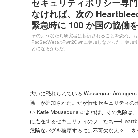
セキュリティポリシー専門家
なければ、次の Heartb
緊急時に 100 か国の協働を妨
そのようなたち研究者は起訴されることを恐れ、も
PacSecWestのPwn2Ownに参加しなかっ
とになるからだ。
大いに恐れられている Wassenaar Arrangem
除」が追加された。だが情報セキュリティの
い Katie Moussouris によれば、その免
に点在するセキュリティのプロたち──Heartbl
危険なバグを破壊するには不可欠な人々──を