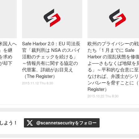
、米国人へ
Safe Harbor 2.0：EU 司法長
欧州のプライバシーの戦
」を継
官「裁判所は NSA のスパイ
たち「1 月までに Safe
を求め
活動のチェックを続ける」
Harbor の混乱状態を修
が却下
～情報共有に関する協定の
よ──さもなくば地獄を
代替案、詳細がお目見え
る」～平和的な合意に至
（The Register）
なければ、弁護士がシリ
ンバレーを脅すことに（T
2015.11.12 Thu 8:30
Register）
2015.10.22 Thu 8:30
ローしよう！
@scannetsecurityをフォロー