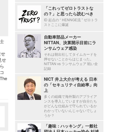
「これってゼロトラストな
の？」と思ったら読むべき
ID 起点の “ HENNGE流 ” ゼロトラ
ストここに爆誕
自動車部品メーカー
士
NITTAN、決算開示目前にラ
ンサムウェア感染
復せ
それは朝出社してタイムカードを
押せないことからはじまった。
見せ
NITTAN vs ランサムウェア 戦い全
ら
記録
コ
he
NICT 井上大介が考える 日本
の「セキュリティ自給率」向
上
多くの組織で海外製のアプライア
ンスを導入していますが自分たち
がどんな仕組みで守られているか
わかっていないんじゃないでしょ
うか？
「趣味：ハッキング」一般社
団法人日本ハッカー協会 杉浦