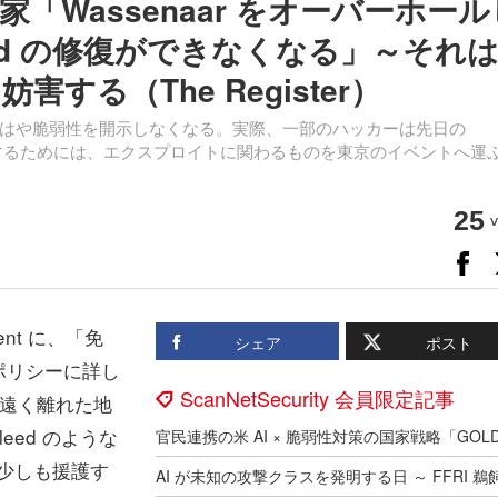
「Wassenaar をオーバーホール
leed の修復ができなくなる」～それ
害する（The Register）
はや脆弱性を開示しなくなる。実際、一部のハッカーは先日の
た。参加するためには、エクスプロイトに関わるものを東京のイベントへ運
25
v
ent に、「免
シェア
ポスト
ポリシーに詳し
ScanNetSecurity 会員限定記事
除は、遠く離れた地
eed のような
少しも援護す