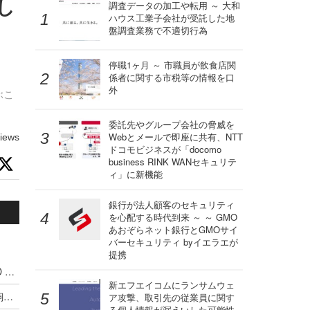
し
調査データの加工や転用 ～ 大和
ハウス工業子会社が受託した地
は
盤調査業務で不適切行為
停職1ヶ月 ～ 市職員が飲食店関
係者に関する市税等の情報を口
外
ぶこ
委託先やグループ会社の脅威を
Webとメールで即座に共有、NTT
iews
ドコモビジネスが「docomo
business RINK WANセキュリテ
ィ」に新機能
銀行が法人顧客のセキュリティ
を心配する時代到来 ～ ～ GMO
あおぞらネット銀行とGMOサイ
バーセキュリティ byイエラエが
提携
官民連携の米 AI × 脆弱性対策の国家戦略「GOLD EAGLE」ほか [Scan PREMIUM Monthly Executive Summary 2026年7月度]
新エフエイコムにランサムウェ
AI が未知の攻撃クラスを発明する日 ～ FFRI 鵜飼裕司の Black Hat USA 2026 今年の見どころ
ア攻撃、取引先の従業員に関す
る個人情報が漏えいした可能性