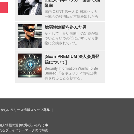
隆幸
国内 OSINT 第一人者 日本ハッカ
ー協会の杉浦氏が本気を出したら
脆弱性診断を盗んだ男
かくして「良い診断」の定義が気
づいたらいつの間にかすっかり別
物に交換されていた
[Scan PREMIUM 法人会員登
録について]
Security Information Wants To Be
Shared.「セキュリティ情報は共
有されることを欲する」
ドからのリリース情報
スタッフ募集
個人情報の適切な取扱いを行う事
れるプライバシーマークの付与認