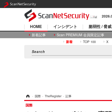
ScanNetSecurity
2026
HOME
インシデント
脆弱性 / 脅威
新着記事
Scan PREMIUM 会員限定記事
新着
TOP 100
X
ホーム
›
国際
›
TheRegister
›
記事
国際