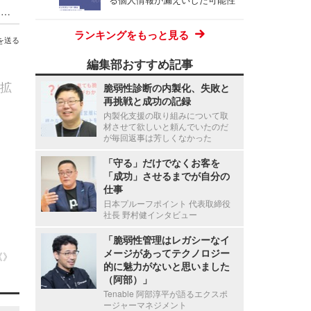
ハッキングカンファレンス DEF CON、Meta式「変態メガネ」全面禁止（度付きもNG）広がるスマートグラス締め出し
ランキングをもっと見る
を送る
編集部おすすめ記事
う拡
脆弱性診断の内製化、失敗と
再挑戦と成功の記録
内製化支援の取り組みについて取
材させて欲しいと頼んでいたのだ
が毎回返事は芳しくなかった
「守る」だけでなくお客を
「成功」させるまでが自分の
仕事
日本プルーフポイント 代表取締役
社長 野村健インタビュー
「脆弱性管理はレガシーなイ
メージがあってテクノロジー
《》
的に魅力がないと思いました
（阿部）」
Tenable 阿部淳平が語るエクスポ
ージャーマネジメント