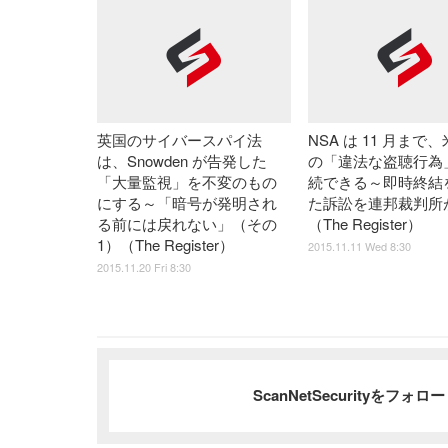
英国のサイバースパイ法
NSA は 11 月まで
は、Snowden が告発した
の「違法な盗聴行為
「大量監視」を不変のもの
続できる～即時終結
にする～「暗号が発明され
た訴訟を連邦裁判所
る前には戻れない」（その
（The Register）
1）（The Register）
2015.11.11 Wed 8:30
2015.11.20 Fri 8:30
ScanNetSecurityをフォ