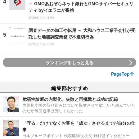
～ GMOあおぞらネット銀行とGMOサイバーセキュリ
ティ byイエラエが提携
2026.8.6(木) 8:00
調査データの加工や転用 ～ 大和ハウス工業子会社が受
託した地盤調査業務で不適切行為
2026.8.5(水) 8:05
ランキングをもっと見る
PageTop
編集部おすすめ
脆弱性診断の内製化、失敗と再挑戦と成功の記録
内製化支援の取り組みについて取材させて欲しいと頼んでいた
のだが毎回返事は芳しくなかった
「守る」だけでなくお客を「成功」させるまでが自分の仕
事
日本プルーフポイント 代表取締役社長 野村健インタビュー