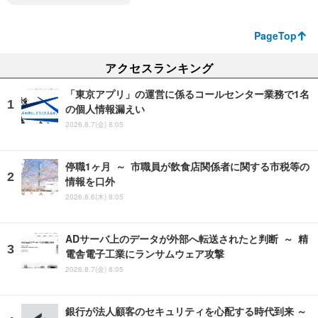
PageTop
アクセスランキング
「東京アプリ」の運営に係るコールセンター業務で1名
の個人情報漏えい
2026.8.7(金) 8:05
停職1ヶ月 ～ 市職員が飲食店関係者に関する市税等の
情報を口外
2026.8.6(木) 8:05
ADサーバ上のデータが外部へ転送されたと判断 ～ 精
電舎電子工業にランサムウェア攻撃
2026.8.7(金) 8:05
銀行が法人顧客のセキュリティを心配する時代到来 ～