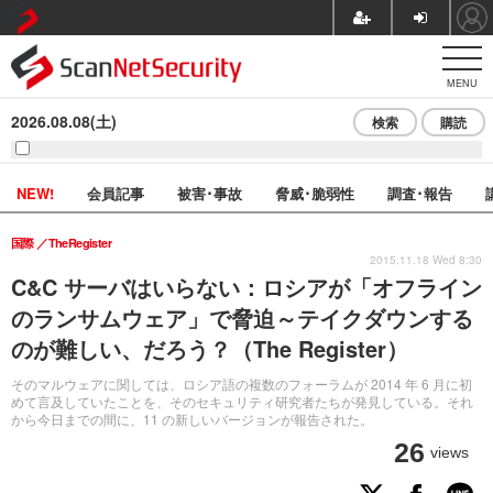
MENU
2026.08.08(土)
検索
購読
NEW!
会員記事
被害･事故
脅威･脆弱性
調査･報告
国際
TheRegister
2015.11.18 Wed 8:30
C&C サーバはいらない：ロシアが「オフライン
のランサムウェア」で脅迫～テイクダウンする
のが難しい、だろう？（The Register）
そのマルウェアに関しては、ロシア語の複数のフォーラムが 2014 年 6 月に初
めて言及していたことを、そのセキュリティ研究者たちが発見している。それ
から今日までの間に、11 の新しいバージョンが報告された。
26
views