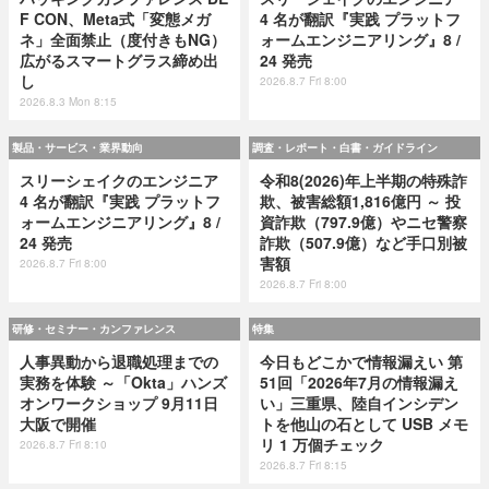
F CON、Meta式「変態メガ
4 名が翻訳『実践 プラットフ
ネ」全面禁止（度付きもNG）
ォームエンジニアリング』8 /
広がるスマートグラス締め出
24 発売
し
2026.8.7 Fri 8:00
2026.8.3 Mon 8:15
製品・サービス・業界動向
調査・レポート・白書・ガイドライン
スリーシェイクのエンジニア
令和8(2026)年上半期の特殊詐
4 名が翻訳『実践 プラットフ
欺、被害総額1,816億円 ～ 投
ォームエンジニアリング』8 /
資詐欺（797.9億）やニセ警察
24 発売
詐欺（507.9億）など手口別被
害額
2026.8.7 Fri 8:00
2026.8.7 Fri 8:00
研修・セミナー・カンファレンス
特集
人事異動から退職処理までの
今日もどこかで情報漏えい 第
実務を体験 ～「Okta」ハンズ
51回「2026年7月の情報漏え
オンワークショップ 9月11日
い」三重県、陸自インシデン
大阪で開催
トを他山の石として USB メモ
リ 1 万個チェック
2026.8.7 Fri 8:10
2026.8.7 Fri 8:15