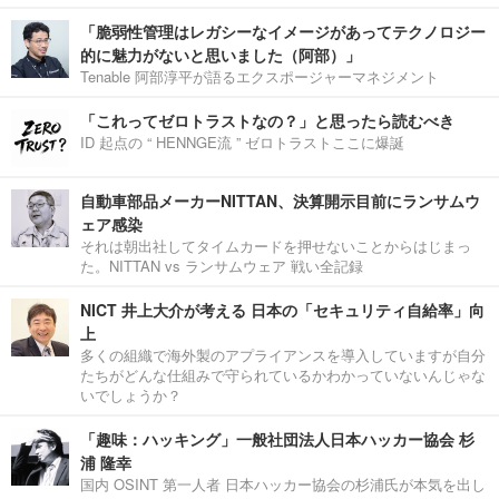
「脆弱性管理はレガシーなイメージがあってテクノロジー
的に魅力がないと思いました（阿部）」
Tenable 阿部淳平が語るエクスポージャーマネジメント
「これってゼロトラストなの？」と思ったら読むべき
ID 起点の “ HENNGE流 ” ゼロトラストここに爆誕
自動車部品メーカーNITTAN、決算開示目前にランサムウ
ェア感染
それは朝出社してタイムカードを押せないことからはじまっ
た。NITTAN vs ランサムウェア 戦い全記録
NICT 井上大介が考える 日本の「セキュリティ自給率」向
上
多くの組織で海外製のアプライアンスを導入していますが自分
たちがどんな仕組みで守られているかわかっていないんじゃな
いでしょうか？
「趣味：ハッキング」一般社団法人日本ハッカー協会 杉
浦 隆幸
国内 OSINT 第一人者 日本ハッカー協会の杉浦氏が本気を出し