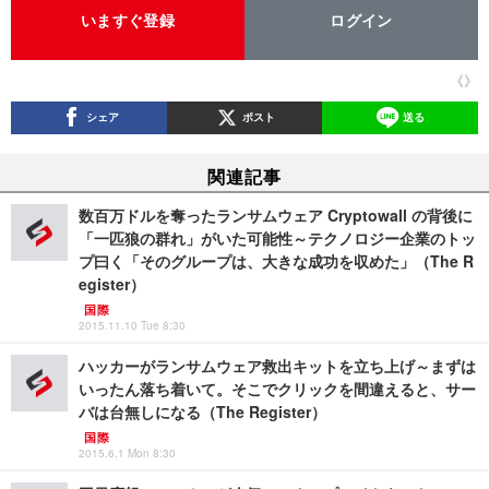
いますぐ登録
ログイン
《》
シェア
ポスト
送る
関連記事
数百万ドルを奪ったランサムウェア Cryptowall の背後に
「一匹狼の群れ」がいた可能性～テクノロジー企業のトッ
プ曰く「そのグループは、大きな成功を収めた」（The R
egister）
国際
2015.11.10 Tue 8:30
ハッカーがランサムウェア救出キットを立ち上げ～まずは
いったん落ち着いて。そこでクリックを間違えると、サー
バは台無しになる（The Register）
国際
2015.6.1 Mon 8:30