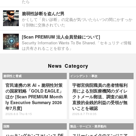
たら
脆弱性診断を盗んだ男
かくして「良い診断」の定義が気づいたらいつの間にかすっか
り別物に交換されていた
[Scan PREMIUM 法人会員登録について]
Security Information Wants To Be Shared.「セキュリティ情報
は共有されることを欲する」
News Category
脆弱性と脅威
インシデント・事故
官民連携の米 AI × 脆弱性対策
宇都宮病院職員の患者情報利
の国家戦略「GOLD EAGLE」
用による別医療機関のダイレ
ほか [Scan PREMIUM Month
クトメール郵送、調査の結果
ly Executive Summary 2026
直接的金銭的利益の受領が無
年7月度]
いことを確認
2026.8.6 Thu 8:15
2026.8.7 Fri 8:05
国際
製品・サービス・業界動向
ハッキングカンファレンス DE
スリーシェイクのエンジニア