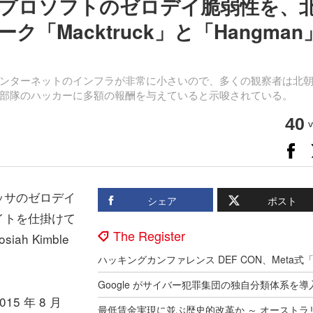
プロソフトのゼロデイ脆弱性を、
「Macktruck」と「Hangman
ンターネットのインフラが非常に小さいので、多くの観察者は北
21」部隊のハッカーに多額の報酬を与えていると示唆されている。
40
v
ッサのゼロデイ
シェア
ポスト
イトを仕掛けて
The Register
iah Kimble
5 年 8 月