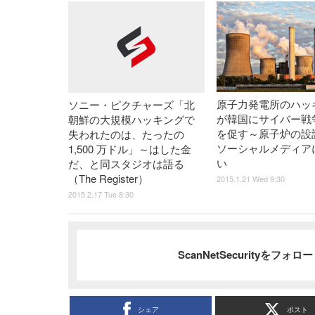
原子力発電所のハッ
ソニー・ピクチャーズ「北
が韓国にサイバー戦
朝鮮の大規模ハッキングで
を促す～原子炉の設
失われたのは、たったの
ソーシャルメディア
1,500 万ドル」～はした金
い
だ、と同スタジオは語る
（The Register）
2015.1.21 Wed 9:30
2015.2.17 Tue 8:30
ScanNetSecurityをフォ
シェア
ポスト