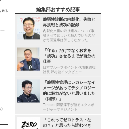
編集部おすすめ記事
を送る
脆弱性診断の内製化、失敗と
再挑戦と成功の記録
ー
内製化支援の取り組みについて取
材させて欲しいと頼んでいたのだ
が毎回返事は芳しくなかった
「守る」だけでなくお客を
「成功」させるまでが自分の
仕事
日本プルーフポイント 代表取締役
社長 野村健インタビュー
「脆弱性管理はレガシーなイ
メージがあってテクノロジー
的に魅力がないと思いました
（阿部）」
Tenable 阿部淳平が語るエクスポ
ty》
ージャーマネジメント
「これってゼロトラストな
の？」と思ったら読むべき