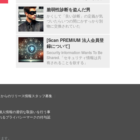
脆弱性診断を盗んだ男
かくして「良い診断」の定義が気
づいたらいつの間にかすっかり別
物に交換されていた
[Scan PREMIUM 法人会員登
録について]
Security Information Wants To Be
Shared.「セキュリティ情報は共
有されることを欲する」
ドからのリリース情報
スタッフ募集
個人情報の適切な取扱いを行う事
れるプライバシーマークの付与認
ります。