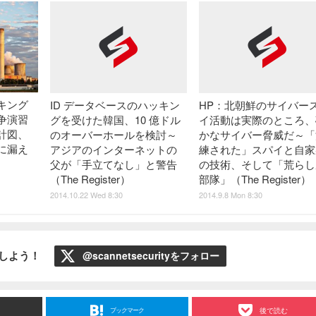
キング
ID データベースのハッキン
HP：北朝鮮のサイバー
争演習
グを受けた韓国、10 億ドル
イ活動は実際のところ、
計図、
のオーバーホールを検討～
かなサイバー脅威だ～「
に漏え
アジアのインターネットの
練された」スパイと自家
父が「手立てなし」と警告
の技術、そして「荒らし
（The Register）
部隊」（The Register）
2014.10.22 Wed 8:30
2014.9.8 Mon 8:30
ローしよう！
@scannetsecurityをフォロー
ブックマーク
後で読む