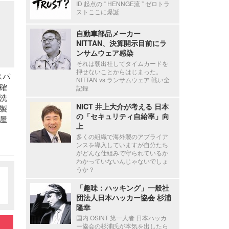
ID 起点の “ HENNGE流 ” ゼロトラ
ストここに爆誕
自動車部品メーカー
NITTAN、決算開示目前にラ
ンサムウェア感染
それは朝出社してタイムカードを
押せないことからはじまった。
スパ
NITTAN vs ランサムウェア 戦い全
確
記録
洗
NICT 井上大介が考える 日本
製
の「セキュリティ自給率」向
屋
上
多くの組織で海外製のアプライア
ンスを導入していますが自分たち
がどんな仕組みで守られているか
わかっていないんじゃないでしょ
うか？
「趣味：ハッキング」一般社
団法人日本ハッカー協会 杉浦
隆幸
国内 OSINT 第一人者 日本ハッカ
ー協会の杉浦氏が本気を出したら