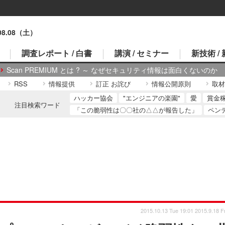
.08.08（土）
調査レポート / 白書
講演 / セミナー
新技術 /
Scan PREMIUM とは ? ～ なぜセキュリティ情報は面白くないのか
RSS
情報提供
訂正 お詫び
情報公開原則
取材
ハッカー協会
"エンジニアの楽園"
愛
賞金
注目検索ワード
「この脆弱性は〇〇社の△△が報告した」
ペン
2015.10.13 Tue 19:01
2015.9.18 Fr