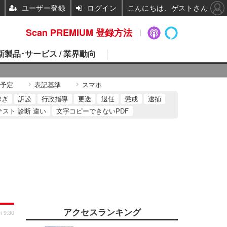
ユーザー登録
ログイン
こんにちは、ゲストさん
Scan PREMIUM 登録方法
 新製品･サービス / 業界動向
予定
表記基準
スマホ
稼ぎ
訴訟
行政指導
更迭
退任
懲戒
逮捕
テスト 診断 違い
文字コピーできないPDF
アクセスランキング
i 9:30