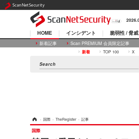
ScanNetSecurity
2026
HOME
インシデント
脆弱性 / 脅威
新着記事
Scan PREMIUM 会員限定記事
新着
TOP 100
X
ホーム
›
国際
›
TheRegister
›
記事
国際