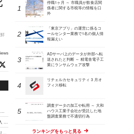
北
停職1ヶ月 ～ 市職員が飲食店関
係者に関する市税等の情報を口
」
外
「東京アプリ」の運営に係るコ
ールセンター業務で1名の個人情
朝鮮
報漏えい
iews
ADサーバ上のデータが外部へ転
送されたと判断 ～ 精電舎電子工
業にランサムウェア攻撃
リチェルカセキュリティ 3 月オ
フィス移転
調査データの加工や転用 ～ 大和
ハウス工業子会社が受託した地
ハッキングカンファレンス DEF CON、Meta式「変態メガネ」全面禁止（度付きもNG）広がるスマートグラス締め出し
盤調査業務で不適切行為
Google がサイバー犯罪集団の独自分類体系を導入 ～ Microsoft と CrowdStrike が推進した業界統一規則はいずこへ
ランキングをもっと見る
最低賃金実現に並ぶ歴史的改革か ～ オーストラリア首相が AI 企業に消費する以上の発電とコンテンツ盗用停止を突きつける