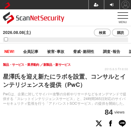
MENU
2026.08.08(土)
検索
購読
NEW!
会員記事
被害･事故
脅威･脆弱性
調査･報告
製品・サービス・業界動向
新製品・新サービス
2015.6.5 Fri 8:00
星澤氏を迎え新たにラボを設置、コンサルとイ
ンテリジェンスを提供（PwC）
PwCは、企業に対してサイバー攻撃の分析やリサーチなどをオンデマンドで提
供する「スレットインテリジェンスサービス」と、24時間365日対応のサイバ
ーセキュリティ監視を行う「アドバンストSOCサービス」の提供を開始した。
84
views