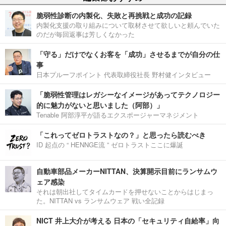
脆弱性診断の内製化、失敗と再挑戦と成功の記録
内製化支援の取り組みについて取材させて欲しいと頼んでいた
のだが毎回返事は芳しくなかった
「守る」だけでなくお客を「成功」させるまでが自分の仕
事
日本プルーフポイント 代表取締役社長 野村健インタビュー
「脆弱性管理はレガシーなイメージがあってテクノロジー
的に魅力がないと思いました（阿部）」
Tenable 阿部淳平が語るエクスポージャーマネジメント
「これってゼロトラストなの？」と思ったら読むべき
ID 起点の “ HENNGE流 ” ゼロトラストここに爆誕
自動車部品メーカーNITTAN、決算開示目前にランサムウ
ェア感染
それは朝出社してタイムカードを押せないことからはじまっ
た。NITTAN vs ランサムウェア 戦い全記録
NICT 井上大介が考える 日本の「セキュリティ自給率」向