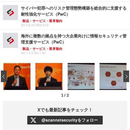
サイバー犯罪へのリスク管理態勢構築を総合的に支援する
耐性強化サービス（PwC）
製品・サービス・業界動向
2012.8.29 Wed 8:00
海外に複数の拠点を持つ大企業向けに情報セキュリティ管
理支援サービス（PwC）
製品・サービス・業界動向
2011.3.5 Sat 1:00
‹
1
/
2
Xでも最新記事をチェック！
@scannetsecurityをフォロー