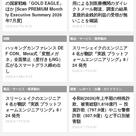
の国家戦略「GOLD EAGLE」
用による別医療機関のダイレ
ほか [Scan PREMIUM Month
クトメール郵送、調査の結果
ly Executive Summary 2026
直接的金銭的利益の受領が無
年7月度]
いことを確認
2026.8.6 Thu 8:15
2026.8.7 Fri 8:05
国際
製品・サービス・業界動向
ハッキングカンファレンス DE
スリーシェイクのエンジニア
F CON、Meta式「変態メガ
4 名が翻訳『実践 プラットフ
ネ」全面禁止（度付きもNG）
ォームエンジニアリング』8 /
広がるスマートグラス締め出
24 発売
し
2026.8.7 Fri 8:00
2026.8.3 Mon 8:15
製品・サービス・業界動向
調査・レポート・白書・ガイドライン
スリーシェイクのエンジニア
令和8(2026)年上半期の特殊詐
4 名が翻訳『実践 プラットフ
欺、被害総額1,816億円 ～ 投
ォームエンジニアリング』8 /
資詐欺（797.9億）やニセ警察
24 発売
詐欺（507.9億）など手口別被
害額
2026.8.7 Fri 8:00
2026.8.7 Fri 8:00