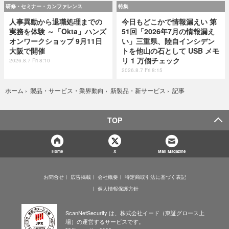
研修・セミナー・カンファレンス
特集
人事異動から退職処理までの
今日もどこかで情報漏えい 第
実務を体験 ～「Okta」ハンズ
51回「2026年7月の情報漏え
オンワークショップ 9月11日
い」三重県、陸自インシデン
大阪で開催
トを他山の石として USB メモ
リ 1 万個チェック
2026.8.7 Fri 8:10
2026.8.7 Fri 8:15
記事
ホーム
›
製品・サービス・業界動向
›
新製品・新サービス
›
TOP
Home
X
Mail Magazine
お問合せ
広告掲載
会社概要
特定商取引法に基づく表記
個人情報保護方針
ScanNetSecurity は、株式会社イード（東証グロース上
場）の運営するサービスです。