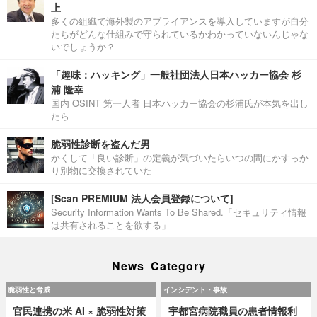
上
多くの組織で海外製のアプライアンスを導入していますが自分
たちがどんな仕組みで守られているかわかっていないんじゃな
いでしょうか？
「趣味：ハッキング」一般社団法人日本ハッカー協会 杉
浦 隆幸
国内 OSINT 第一人者 日本ハッカー協会の杉浦氏が本気を出し
たら
脆弱性診断を盗んだ男
かくして「良い診断」の定義が気づいたらいつの間にかすっか
り別物に交換されていた
[Scan PREMIUM 法人会員登録について]
Security Information Wants To Be Shared.「セキュリティ情報
は共有されることを欲する」
News Category
脆弱性と脅威
インシデント・事故
官民連携の米 AI × 脆弱性対策
宇都宮病院職員の患者情報利