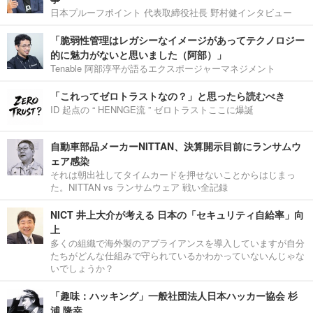
日本プルーフポイント 代表取締役社長 野村健インタビュー
「脆弱性管理はレガシーなイメージがあってテクノロジー
的に魅力がないと思いました（阿部）」
Tenable 阿部淳平が語るエクスポージャーマネジメント
「これってゼロトラストなの？」と思ったら読むべき
ID 起点の “ HENNGE流 ” ゼロトラストここに爆誕
自動車部品メーカーNITTAN、決算開示目前にランサムウ
ェア感染
それは朝出社してタイムカードを押せないことからはじまっ
た。NITTAN vs ランサムウェア 戦い全記録
NICT 井上大介が考える 日本の「セキュリティ自給率」向
上
多くの組織で海外製のアプライアンスを導入していますが自分
たちがどんな仕組みで守られているかわかっていないんじゃな
いでしょうか？
「趣味：ハッキング」一般社団法人日本ハッカー協会 杉
浦 隆幸