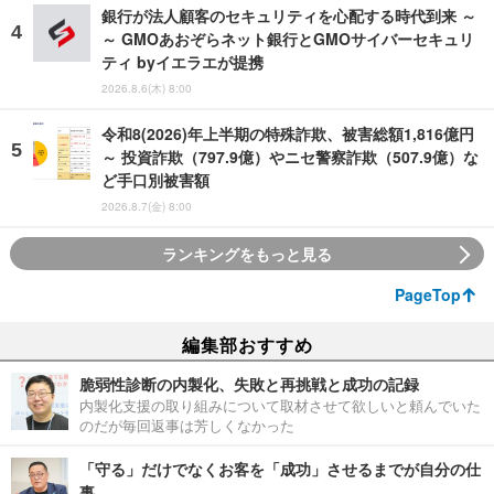
銀行が法人顧客のセキュリティを心配する時代到来 ～
～ GMOあおぞらネット銀行とGMOサイバーセキュリ
ティ byイエラエが提携
2026.8.6(木) 8:00
令和8(2026)年上半期の特殊詐欺、被害総額1,816億円
～ 投資詐欺（797.9億）やニセ警察詐欺（507.9億）な
ど手口別被害額
2026.8.7(金) 8:00
ランキングをもっと見る
PageTop
編集部おすすめ
脆弱性診断の内製化、失敗と再挑戦と成功の記録
内製化支援の取り組みについて取材させて欲しいと頼んでいた
のだが毎回返事は芳しくなかった
「守る」だけでなくお客を「成功」させるまでが自分の仕
事