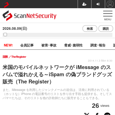
MENU
2026.08.09(日)
検索
購読
NEW!
会員記事
被害･事故
脅威･脆弱性
調査･報告
国際
TheRegister
2014.11.3 Mon 8:30
米国のモバイルネットワークが iMessage のス
パムで溢れかえる～iSpam の偽ブランドグッズ
販売（The Register）
また、iMessage を利用したジャンクメールの送信は、活発に利用されている
（ホットな）iPhone の電話番号のリストを作り出す手段も提供する。そしてス
パマーたちは、そのリストを他の詐欺師たちに販売することもできる。
26
views