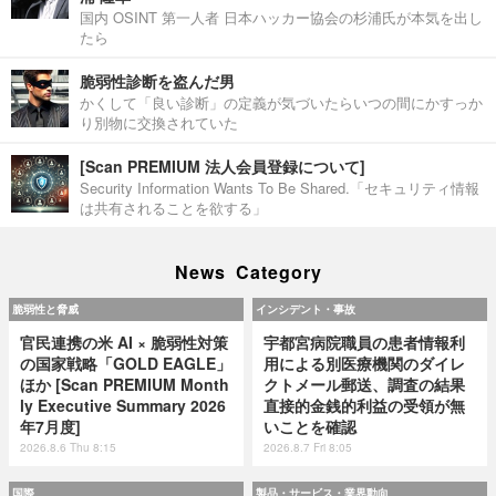
国内 OSINT 第一人者 日本ハッカー協会の杉浦氏が本気を出し
たら
脆弱性診断を盗んだ男
かくして「良い診断」の定義が気づいたらいつの間にかすっか
り別物に交換されていた
[Scan PREMIUM 法人会員登録について]
Security Information Wants To Be Shared.「セキュリティ情報
は共有されることを欲する」
News Category
脆弱性と脅威
インシデント・事故
官民連携の米 AI × 脆弱性対策
宇都宮病院職員の患者情報利
の国家戦略「GOLD EAGLE」
用による別医療機関のダイレ
ほか [Scan PREMIUM Month
クトメール郵送、調査の結果
ly Executive Summary 2026
直接的金銭的利益の受領が無
年7月度]
いことを確認
2026.8.6 Thu 8:15
2026.8.7 Fri 8:05
国際
製品・サービス・業界動向