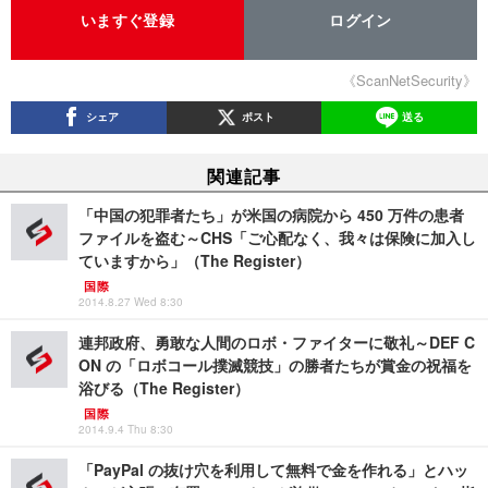
いますぐ登録
ログイン
《ScanNetSecurity》
シェア
ポスト
送る
関連記事
「中国の犯罪者たち」が米国の病院から 450 万件の患者
ファイルを盗む～CHS「ご心配なく、我々は保険に加入し
ていますから」（The Register）
国際
2014.8.27 Wed 8:30
連邦政府、勇敢な人間のロボ・ファイターに敬礼～DEF C
ON の「ロボコール撲滅競技」の勝者たちが賞金の祝福を
浴びる（The Register）
国際
2014.9.4 Thu 8:30
「PayPal の抜け穴を利用して無料で金を作れる」とハッ