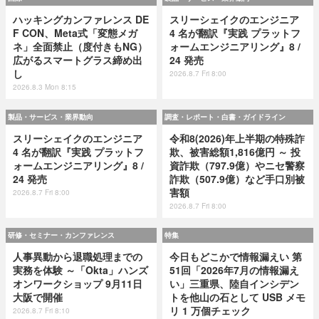
ハッキングカンファレンス DE
スリーシェイクのエンジニア
F CON、Meta式「変態メガ
4 名が翻訳『実践 プラットフ
ネ」全面禁止（度付きもNG）
ォームエンジニアリング』8 /
広がるスマートグラス締め出
24 発売
し
2026.8.7 Fri 8:00
2026.8.3 Mon 8:15
製品・サービス・業界動向
調査・レポート・白書・ガイドライン
スリーシェイクのエンジニア
令和8(2026)年上半期の特殊詐
4 名が翻訳『実践 プラットフ
欺、被害総額1,816億円 ～ 投
ォームエンジニアリング』8 /
資詐欺（797.9億）やニセ警察
24 発売
詐欺（507.9億）など手口別被
害額
2026.8.7 Fri 8:00
2026.8.7 Fri 8:00
研修・セミナー・カンファレンス
特集
人事異動から退職処理までの
今日もどこかで情報漏えい 第
実務を体験 ～「Okta」ハンズ
51回「2026年7月の情報漏え
オンワークショップ 9月11日
い」三重県、陸自インシデン
大阪で開催
トを他山の石として USB メモ
リ 1 万個チェック
2026.8.7 Fri 8:10