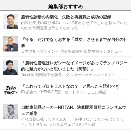
編集部おすすめ
脆弱性診断の内製化、失敗と再挑戦と成功の記録
内製化支援の取り組みについて取材させて欲しいと頼んでいた
のだが毎回返事は芳しくなかった
「守る」だけでなくお客を「成功」させるまでが自分の仕
事
日本プルーフポイント 代表取締役社長 野村健インタビュー
「脆弱性管理はレガシーなイメージがあってテクノロジー
的に魅力がないと思いました（阿部）」
Tenable 阿部淳平が語るエクスポージャーマネジメント
「これってゼロトラストなの？」と思ったら読むべき
ID 起点の “ HENNGE流 ” ゼロトラストここに爆誕
自動車部品メーカーNITTAN、決算開示目前にランサムウ
ェア感染
それは朝出社してタイムカードを押せないことからはじまっ
た。NITTAN vs ランサムウェア 戦い全記録