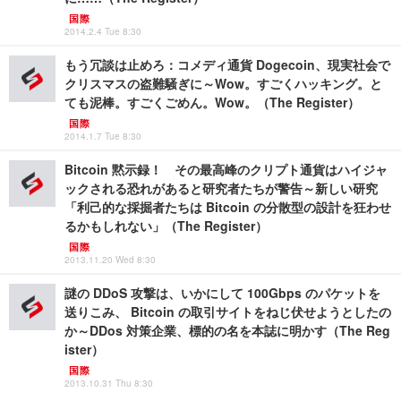
国際
2014.2.4 Tue 8:30
もう冗談は止めろ：コメディ通貨 Dogecoin、現実社会で
クリスマスの盗難騒ぎに～Wow。すごくハッキング。と
ても泥棒。すごくごめん。Wow。（The Register）
国際
2014.1.7 Tue 8:30
Bitcoin 黙示録！ その最高峰のクリプト通貨はハイジャ
ックされる恐れがあると研究者たちが警告～新しい研究
「利己的な採掘者たちは Bitcoin の分散型の設計を狂わせ
るかもしれない」（The Register）
国際
2013.11.20 Wed 8:30
謎の DDoS 攻撃は、いかにして 100Gbps のパケットを
送りこみ、 Bitcoin の取引サイトをねじ伏せようとしたの
か～DDos 対策企業、標的の名を本誌に明かす（The Reg
ister）
国際
2013.10.31 Thu 8:30