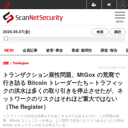
MENU
2026.08.07(金)
検索
購読
NEW!
会員記事
被害･事故
脅威･脆弱性
調査･報告
国際
TheRegister
2014.2.24 Mon 8:30
トランザクション展性問題、MtGox の荒廃で
行き詰る Bitcoin トレーダーたち～トラフィッ
クの洪水は多くの取り引きを停止させたが、ネ
ットワークのリスクはそれほど重大ではない
（The Register）
トラフィックの洪水は頭痛を引き起こすものではあるものの、この問題の結
果、Bitcoin コミュニティ全体は、より堅牢で安全になりつつあるようだとBloc
kchain セキュリティのボスは考えている。