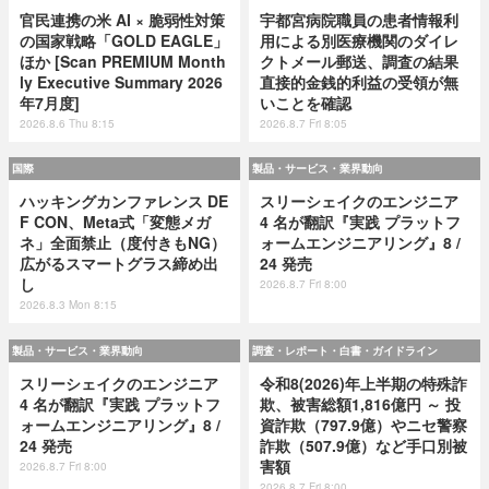
官民連携の米 AI × 脆弱性対策
宇都宮病院職員の患者情報利
の国家戦略「GOLD EAGLE」
用による別医療機関のダイレ
ほか [Scan PREMIUM Month
クトメール郵送、調査の結果
ly Executive Summary 2026
直接的金銭的利益の受領が無
年7月度]
いことを確認
2026.8.6 Thu 8:15
2026.8.7 Fri 8:05
国際
製品・サービス・業界動向
ハッキングカンファレンス DE
スリーシェイクのエンジニア
F CON、Meta式「変態メガ
4 名が翻訳『実践 プラットフ
ネ」全面禁止（度付きもNG）
ォームエンジニアリング』8 /
広がるスマートグラス締め出
24 発売
し
2026.8.7 Fri 8:00
2026.8.3 Mon 8:15
製品・サービス・業界動向
調査・レポート・白書・ガイドライン
スリーシェイクのエンジニア
令和8(2026)年上半期の特殊詐
4 名が翻訳『実践 プラットフ
欺、被害総額1,816億円 ～ 投
ォームエンジニアリング』8 /
資詐欺（797.9億）やニセ警察
24 発売
詐欺（507.9億）など手口別被
害額
2026.8.7 Fri 8:00
2026.8.7 Fri 8:00