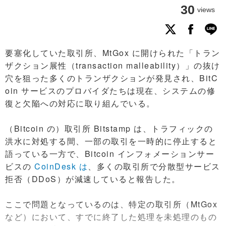
30
views
要塞化していた取引所、MtGox に開けられた「トラン
ザクション展性（transaction malleability）」の抜け
穴を狙った多くのトランザクションが発見され、BitC
oin サービスのプロバイダたちは現在、システムの修
復と欠陥への対応に取り組んでいる。
（Bitcoin の）取引所 Bitstamp は、トラフィックの
洪水に対処する間、一部の取引を一時的に停止すると
語っている一方で、Bitcoin インフォメーションサー
ビスの
CoinDesk は
、多くの取引所で分散型サービス
拒否（DDoS）が減速していると報告した。
ここで問題となっているのは、特定の取引所（MtGox
など）において、すでに終了した処理を未処理のもの