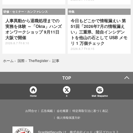
研修・セミナー・カンファレンス
特集
人事異動から退職処理までの
今日もどこかで情報漏えい 第
実務を体験 ～「Okta」ハンズ
51回「2026年7月の情報漏え
オンワークショップ 9月11日
い」三重県、陸自インシデン
大阪で開催
トを他山の石として USB メモ
リ 1 万個チェック
2026.8.7 Fri 8:10
2026.8.7 Fri 8:15
記事
ホーム
›
国際
›
TheRegister
›
TOP
Home
X
Mail Magazine
お問合せ
広告掲載
会社概要
特定商取引法に基づく表記
個人情報保護方針
ScanNetSecurity は、株式会社イード（東証グロース上