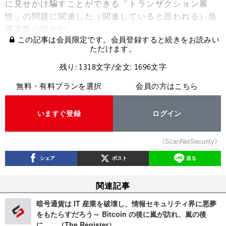
に見せかけ騙すことができる「トランザクション展
性」の問題に関連した（関連していると思われる）急
襲攻撃の試みだ。
この記事は会員限定です。会員登録すると続きをお読みい
ただけます。
残り: 1318文字/全文: 1696文字
無料・有料プランを選択
会員の方はこちら
いますぐ登録
ログイン
《ScanNetSecurity》
シェア
ポスト
送る
関連記事
暗号通貨は IT 産業を破壊し、情報セキュリティ界に悪夢
をもたらすだろう～ Bitcoin の後に嵐が訪れ、嵐の後
に……（The Register）