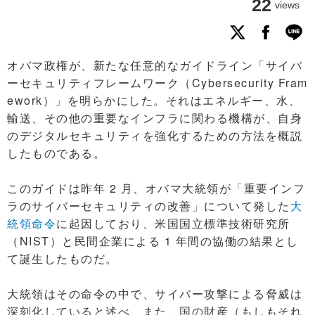
22
views
オバマ政権が、新たな任意的なガイドライン「サイバ
ーセキュリティフレームワーク（Cybersecurity Fram
ework）」を明らかにした。それはエネルギー、水、
輸送、その他の重要なインフラに関わる機構が、自身
のデジタルセキュリティを強化するための方法を概説
したものである。
このガイドは昨年 2 月、オバマ大統領が「重要インフ
ラのサイバーセキュリティの改善」について発した
大
統領命令
に起因しており、米国国立標準技術研究所
（NIST）と民間企業による 1 年間の協働の結果とし
て誕生したものだ。
大統領はその命令の中で、サイバー攻撃による脅威は
深刻化していると述べ、また、国の財産（もしもそれ