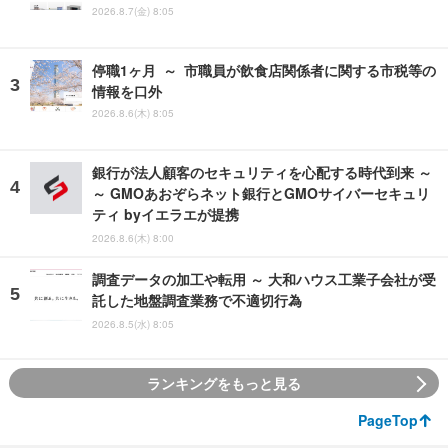
2026.8.7(金) 8:05
停職1ヶ月 ～ 市職員が飲食店関係者に関する市税等の
情報を口外
2026.8.6(木) 8:05
銀行が法人顧客のセキュリティを心配する時代到来 ～
～ GMOあおぞらネット銀行とGMOサイバーセキュリ
ティ byイエラエが提携
2026.8.6(木) 8:00
調査データの加工や転用 ～ 大和ハウス工業子会社が受
託した地盤調査業務で不適切行為
2026.8.5(水) 8:05
ランキングをもっと見る
PageTop