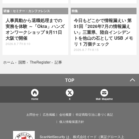
研修・セミナー・カンファレンス
特集
人事異動から退職処理までの
今日もどこかで情報漏えい 第
実務を体験 ～「Okta」ハンズ
51回「2026年7月の情報漏え
オンワークショップ 9月11日
い」三重県、陸自インシデン
大阪で開催
トを他山の石として USB メモ
リ 1 万個チェック
2026.8.7 Fri 8:10
2026.8.7 Fri 8:15
記事
ホーム
›
国際
›
TheRegister
›
TOP
Home
X
Mail Magazine
お問合せ
広告掲載
会社概要
特定商取引法に基づく表記
個人情報保護方針
ScanNetSecurity は、株式会社イード（東証グロース上