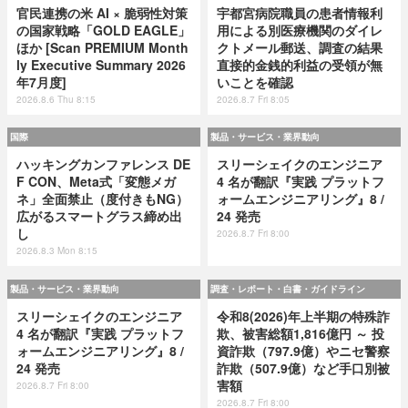
官民連携の米 AI × 脆弱性対策
宇都宮病院職員の患者情報利
の国家戦略「GOLD EAGLE」
用による別医療機関のダイレ
ほか [Scan PREMIUM Month
クトメール郵送、調査の結果
ly Executive Summary 2026
直接的金銭的利益の受領が無
年7月度]
いことを確認
2026.8.6 Thu 8:15
2026.8.7 Fri 8:05
国際
製品・サービス・業界動向
ハッキングカンファレンス DE
スリーシェイクのエンジニア
F CON、Meta式「変態メガ
4 名が翻訳『実践 プラットフ
ネ」全面禁止（度付きもNG）
ォームエンジニアリング』8 /
広がるスマートグラス締め出
24 発売
し
2026.8.7 Fri 8:00
2026.8.3 Mon 8:15
製品・サービス・業界動向
調査・レポート・白書・ガイドライン
スリーシェイクのエンジニア
令和8(2026)年上半期の特殊詐
4 名が翻訳『実践 プラットフ
欺、被害総額1,816億円 ～ 投
ォームエンジニアリング』8 /
資詐欺（797.9億）やニセ警察
24 発売
詐欺（507.9億）など手口別被
害額
2026.8.7 Fri 8:00
2026.8.7 Fri 8:00