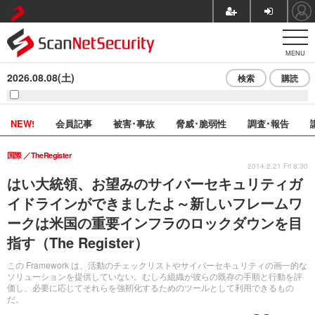
MENU
2026.08.08(土)
検索
購読
NEW!
会員記事
被害･事故
脅威･脆弱性
調査･報告
国際
TheRegister
2014.2.21 Fri 8:30
はい大統領、お望みのサイバーセキュリティガ
イドラインができましたよ～新しいフレームワ
ークは米国の重要インフラのロックダウンを目
指す（The Register）
この Framework は、活動のチェックリストやサイバーセキュリティの画一的な
ソリューションを提供していない。むしろ組織が彼らの既存の手順と行動を評
価し、必要に応じてそれらを強靭化するためのツールとして利用できるもの
だ。