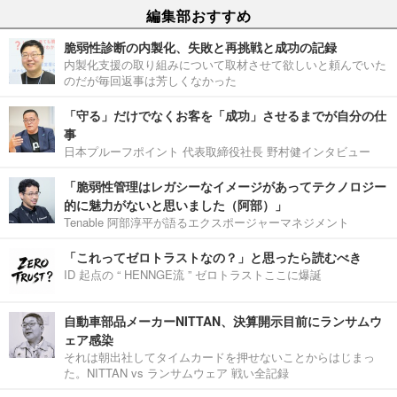
編集部おすすめ
脆弱性診断の内製化、失敗と再挑戦と成功の記録
内製化支援の取り組みについて取材させて欲しいと頼んでいた
のだが毎回返事は芳しくなかった
「守る」だけでなくお客を「成功」させるまでが自分の仕
事
日本プルーフポイント 代表取締役社長 野村健インタビュー
「脆弱性管理はレガシーなイメージがあってテクノロジー
的に魅力がないと思いました（阿部）」
Tenable 阿部淳平が語るエクスポージャーマネジメント
「これってゼロトラストなの？」と思ったら読むべき
ID 起点の “ HENNGE流 ” ゼロトラストここに爆誕
自動車部品メーカーNITTAN、決算開示目前にランサムウ
ェア感染
それは朝出社してタイムカードを押せないことからはじまっ
た。NITTAN vs ランサムウェア 戦い全記録