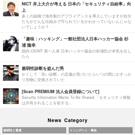
NICT 井上大介が考える 日本の「セキュリティ自給率」向
上
多くの組織で海外製のアプライアンスを導入していますが自分
たちがどんな仕組みで守られているかわかっていないんじゃな
いでしょうか？
「趣味：ハッキング」一般社団法人日本ハッカー協会 杉
浦 隆幸
国内 OSINT 第一人者 日本ハッカー協会の杉浦氏が本気を出し
たら
脆弱性診断を盗んだ男
かくして「良い診断」の定義が気づいたらいつの間にかすっか
り別物に交換されていた
[Scan PREMIUM 法人会員登録について]
Security Information Wants To Be Shared.「セキュリティ情報
は共有されることを欲する」
News Category
脆弱性と脅威
インシデント・事故