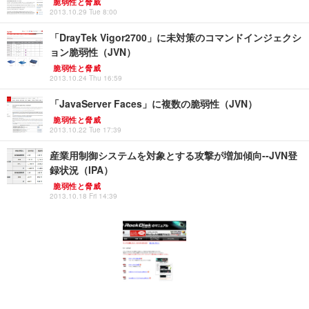
脆弱性と脅威
2013.10.29 Tue 8:00
「DrayTek Vigor2700」に未対策のコマンドインジェクシ
ョン脆弱性（JVN）
脆弱性と脅威
2013.10.24 Thu 16:59
「JavaServer Faces」に複数の脆弱性（JVN）
脆弱性と脅威
2013.10.22 Tue 17:39
産業用制御システムを対象とする攻撃が増加傾向--JVN登
録状況（IPA）
脆弱性と脅威
2013.10.18 Fri 14:39