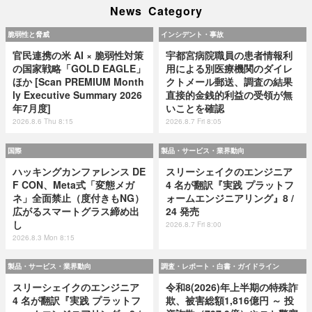
News Category
脆弱性と脅威
インシデント・事故
官民連携の米 AI × 脆弱性対策
宇都宮病院職員の患者情報利
の国家戦略「GOLD EAGLE」
用による別医療機関のダイレ
ほか [Scan PREMIUM Month
クトメール郵送、調査の結果
ly Executive Summary 2026
直接的金銭的利益の受領が無
年7月度]
いことを確認
2026.8.6 Thu 8:15
2026.8.7 Fri 8:05
国際
製品・サービス・業界動向
ハッキングカンファレンス DE
スリーシェイクのエンジニア
F CON、Meta式「変態メガ
4 名が翻訳『実践 プラットフ
ネ」全面禁止（度付きもNG）
ォームエンジニアリング』8 /
広がるスマートグラス締め出
24 発売
し
2026.8.7 Fri 8:00
2026.8.3 Mon 8:15
製品・サービス・業界動向
調査・レポート・白書・ガイドライン
スリーシェイクのエンジニア
令和8(2026)年上半期の特殊詐
4 名が翻訳『実践 プラットフ
欺、被害総額1,816億円 ～ 投