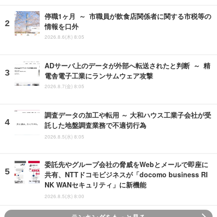
停職1ヶ月 ～ 市職員が飲食店関係者に関する市税等の
情報を口外
2026.8.6(木) 8:05
ADサーバ上のデータが外部へ転送されたと判断 ～ 精
電舎電子工業にランサムウェア攻撃
2026.8.7(金) 8:05
調査データの加工や転用 ～ 大和ハウス工業子会社が受
託した地盤調査業務で不適切行為
2026.8.5(水) 8:05
委託先やグループ会社の脅威をWebとメールで即座に
共有、NTTドコモビジネスが「docomo business RI
NK WANセキュリティ」に新機能
2026.8.5(水) 8:00