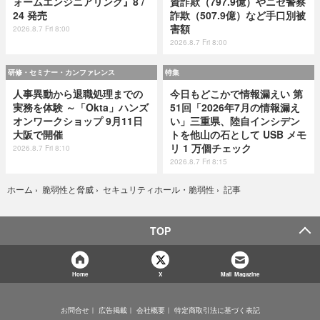
ォームエンジニアリング』8 /
資詐欺（797.9億）やニセ警察
24 発売
詐欺（507.9億）など手口別被
害額
2026.8.7 Fri 8:00
2026.8.7 Fri 8:00
研修・セミナー・カンファレンス
特集
人事異動から退職処理までの
今日もどこかで情報漏えい 第
実務を体験 ～「Okta」ハンズ
51回「2026年7月の情報漏え
オンワークショップ 9月11日
い」三重県、陸自インシデン
大阪で開催
トを他山の石として USB メモ
リ 1 万個チェック
2026.8.7 Fri 8:10
2026.8.7 Fri 8:15
記事
ホーム
›
脆弱性と脅威
›
セキュリティホール・脆弱性
›
TOP
Home
X
Mail Magazine
お問合せ
広告掲載
会社概要
特定商取引法に基づく表記