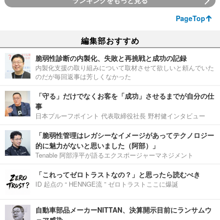
ランキングをもっと見る
PageTop
編集部おすすめ
脆弱性診断の内製化、失敗と再挑戦と成功の記録
内製化支援の取り組みについて取材させて欲しいと頼んでいた
のだが毎回返事は芳しくなかった
「守る」だけでなくお客を「成功」させるまでが自分の仕
事
日本プルーフポイント 代表取締役社長 野村健インタビュー
「脆弱性管理はレガシーなイメージがあってテクノロジー
的に魅力がないと思いました（阿部）」
Tenable 阿部淳平が語るエクスポージャーマネジメント
「これってゼロトラストなの？」と思ったら読むべき
ID 起点の “ HENNGE流 ” ゼロトラストここに爆誕
自動車部品メーカーNITTAN、決算開示目前にランサムウ