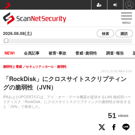
MENU
2026.08.08(土)
検索
購読
NEW!
会員記事
被害･事故
脅威･脆弱性
調査･報告
脆弱性と脅威
セキュリティホール・脆弱性
2013.10.30 Wed 8:00
「RockDisk」にクロスサイトスクリプティン
グの脆弱性（JVN）
IPAおよびJPCERT/CCは、アイ・オー・データ機器が提供するLAN 接続型ハー
ドディスク「RockDisk」にクロスサイトスクリプティングの脆弱性が存在する
と「JVN」で発表した。
51
views