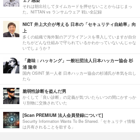
ェア感染
それは朝出社してタイムカードを押せないことからはじまっ
た。NITTAN vs ランサムウェア 戦い全記録
NICT 井上大介が考える 日本の「セキュリティ自給率」向
上
多くの組織で海外製のアプライアンスを導入していますが自分
たちがどんな仕組みで守られているかわかっていないんじゃな
いでしょうか？
「趣味：ハッキング」一般社団法人日本ハッカー協会 杉
浦 隆幸
国内 OSINT 第一人者 日本ハッカー協会の杉浦氏が本気を出し
たら
脆弱性診断を盗んだ男
かくして「良い診断」の定義が気づいたらいつの間にかすっか
り別物に交換されていた
[Scan PREMIUM 法人会員登録について]
Security Information Wants To Be Shared.「セキュリティ情報
は共有されることを欲する」