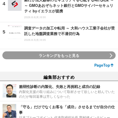
～ GMOあおぞらネット銀行とGMOサイバーセキュリ
ティ byイエラエが提携
2026.8.6(木) 8:00
調査データの加工や転用 ～ 大和ハウス工業子会社が受
託した地盤調査業務で不適切行為
2026.8.5(水) 8:05
ランキングをもっと見る
PageTop
編集部おすすめ
脆弱性診断の内製化、失敗と再挑戦と成功の記録
内製化支援の取り組みについて取材させて欲しいと頼んでいた
のだが毎回返事は芳しくなかった
「守る」だけでなくお客を「成功」させるまでが自分の仕
事
日本プルーフポイント 代表取締役社長 野村健インタビュー