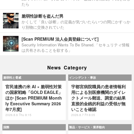
たら
脆弱性診断を盗んだ男
かくして「良い診断」の定義が気づいたらいつの間にかすっか
り別物に交換されていた
[Scan PREMIUM 法人会員登録について]
Security Information Wants To Be Shared.「セキュリティ情報
は共有されることを欲する」
News Category
脆弱性と脅威
インシデント・事故
官民連携の米 AI × 脆弱性対策
宇都宮病院職員の患者情報利
の国家戦略「GOLD EAGLE」
用による別医療機関のダイレ
ほか [Scan PREMIUM Month
クトメール郵送、調査の結果
ly Executive Summary 2026
直接的金銭的利益の受領が無
年7月度]
いことを確認
2026.8.6 Thu 8:15
2026.8.7 Fri 8:05
国際
製品・サービス・業界動向