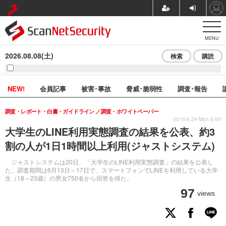
MENU
2026.08.08(土)
検索
購読
NEW!
会員記事
被害･事故
脅威･脆弱性
調査･報告
調査・レポート・白書・ガイドライン
調査・ホワイトペーパー
2013.6.24 Mon 8:00
大学生のLINE利用実態調査の結果を公表、約3
割の人が1日1時間以上利用(ジャストシステム)
ジャストシステムは20日、「大学生のLINE利用実態調査」の結果を公表し
た。調査期間は6月13日～17日で、スマートフォンでLINEを利用している大学
生（18～23歳）の男女750名から回答を得た。
97
views