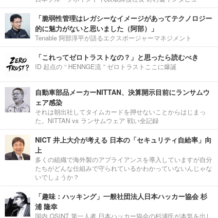
「脆弱性管理はレガシーなイメージがあってテクノロジー
的に魅力がないと思いました（阿部）」
Tenable 阿部淳平が語るエクスポージャーマネジメント
「これってゼロトラストなの？」と思ったら読むべき
ID 起点の “ HENNGE流 ” ゼロトラストここに爆誕
自動車部品メーカーNITTAN、決算開示目前にランサムウ
ェア感染
それは朝出社してタイムカードを押せないことからはじまっ
た。NITTAN vs ランサムウェア 戦い全記録
NICT 井上大介が考える 日本の「セキュリティ自給率」向
上
多くの組織で海外製のアプライアンスを導入していますが自分
たちがどんな仕組みで守られているかわかっていないんじゃな
いでしょうか？
「趣味：ハッキング」一般社団法人日本ハッカー協会 杉
浦 隆幸
国内 OSINT 第一人者 日本ハッカー協会の杉浦氏が本気を出し