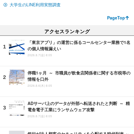
大学生のLINE利用実態調査
PageTop
アクセスランキング
「東京アプリ」の運営に係るコールセンター業務で1名
の個人情報漏えい
2026.8.7(金) 8:05
停職1ヶ月 ～ 市職員が飲食店関係者に関する市税等の
情報を口外
2026.8.6(木) 8:05
ADサーバ上のデータが外部へ転送されたと判断 ～ 精
電舎電子工業にランサムウェア攻撃
2026.8.7(金) 8:05
銀行が法人顧客のセキュリティを心配する時代到来 ～