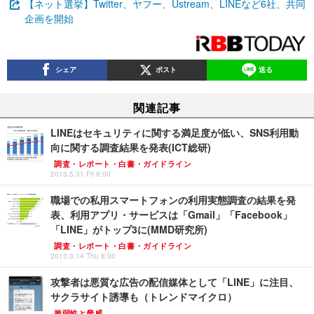
【ネット選挙】Twitter、ヤフー、Ustream、LINEなど6社、共同
企画を開始
シェア
ポスト
送る
関連記事
LINEはセキュリティに関する満足度が低い、SNS利用動
向に関する調査結果を発表(ICT総研)
調査・レポート・白書・ガイドライン
2013.5.31 Fri 8:00
職場での私用スマートフォンの利用実態調査の結果を発
表、利用アプリ・サービスは「Gmail」「Facebook」
「LINE」がトップ3に(MMD研究所)
調査・レポート・白書・ガイドライン
2013.3.14 Thu 8:00
攻撃者は悪質な広告の配信媒体として「LINE」に注目、
サクラサイト誘導も（トレンドマイクロ）
脆弱性と脅威