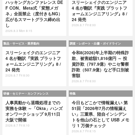
ハッキングカンファレンス DE
スリーシェイクのエンジニア
F CON、Meta式「変態メガ
4 名が翻訳『実践 プラットフ
ネ」全面禁止（度付きもNG）
ォームエンジニアリング』8 /
広がるスマートグラス締め出
24 発売
し
2026.8.7 Fri 8:00
2026.8.3 Mon 8:15
製品・サービス・業界動向
調査・レポート・白書・ガイドライン
スリーシェイクのエンジニア
令和8(2026)年上半期の特殊詐
4 名が翻訳『実践 プラットフ
欺、被害総額1,816億円 ～ 投
ォームエンジニアリング』8 /
資詐欺（797.9億）やニセ警察
24 発売
詐欺（507.9億）など手口別被
害額
2026.8.7 Fri 8:00
2026.8.7 Fri 8:00
研修・セミナー・カンファレンス
特集
人事異動から退職処理までの
今日もどこかで情報漏えい 第
実務を体験 ～「Okta」ハンズ
51回「2026年7月の情報漏え
オンワークショップ 9月11日
い」三重県、陸自インシデン
大阪で開催
トを他山の石として USB メモ
リ 1 万個チェック
2026.8.7 Fri 8:10
2026.8.7 Fri 8:15