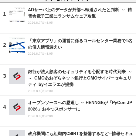
ADサーバ上のデータが外部へ転送されたと判断 ～ 精
電舎電子工業にランサムウェア攻撃
2026.8.7(金) 8:05
「東京アプリ」の運営に係るコールセンター業務で1名
の個人情報漏えい
2026.8.7(金) 8:05
銀行が法人顧客のセキュリティを心配する時代到来 ～
～ GMOあおぞらネット銀行とGMOサイバーセキュリ
ティ byイエラエが提携
2026.8.6(木) 8:00
オープンソースへの恩返し ～ HENNGEが「PyCon JP
2026」おやつスポンサーに
2026.8.6(木) 8:00
政府機関にも組織内CSIRTを整備するなど--情報セキュ