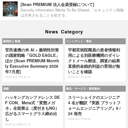
[Scan PREMIUM 法人会員登録について]
Security Information Wants To Be Shared.「セキュリティ情報
は共有されることを欲する」
News Category
脆弱性と脅威
インシデント・事故
官民連携の米 AI × 脆弱性対策
宇都宮病院職員の患者情報利
の国家戦略「GOLD EAGLE」
用による別医療機関のダイレ
ほか [Scan PREMIUM Month
クトメール郵送、調査の結果
ly Executive Summary 2026
直接的金銭的利益の受領が無
年7月度]
いことを確認
2026.8.6 Thu 8:15
2026.8.7 Fri 8:05
国際
製品・サービス・業界動向
ハッキングカンファレンス DE
スリーシェイクのエンジニア
F CON、Meta式「変態メガ
4 名が翻訳『実践 プラットフ
ネ」全面禁止（度付きもNG）
ォームエンジニアリング』8 /
広がるスマートグラス締め出
24 発売
し
2026.8.7 Fri 8:00
2026.8.3 Mon 8:15