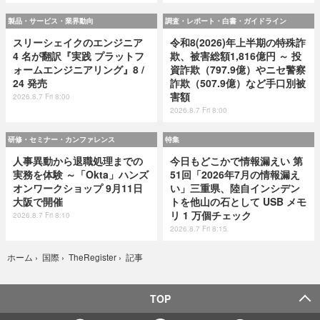
製品・サービス・業界動向
調査・レポート・白書・ガイドライン
スリーシェイクのエンジニア
令和8(2026)年上半期の特殊詐
4 名が翻訳『実践 プラットフ
欺、被害総額1,816億円 ～ 投
ォームエンジニアリング』8 /
資詐欺（797.9億）やニセ警察
24 発売
詐欺（507.9億）など手口別被
害額
2026.8.7 Fri 8:00
2026.8.7 Fri 8:00
研修・セミナー・カンファレンス
特集
人事異動から退職処理までの
今日もどこかで情報漏えい 第
実務を体験 ～「Okta」ハンズ
51回「2026年7月の情報漏え
オンワークショップ 9月11日
い」三重県、陸自インシデン
大阪で開催
トを他山の石として USB メモ
リ 1 万個チェック
2026.8.7 Fri 8:10
2026.8.7 Fri 8:15
記事
ホーム
›
国際
›
TheRegister
›
TOP