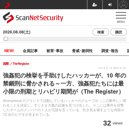
MENU
2026.08.08(土)
検索
購読
NEW!
会員記事
被害･事故
脅威･脆弱性
調査･報告
国際
TheRegister
2013.6.19 Wed 8:30
強姦犯の検挙を手助けしたハッカーが、10 年の
禁錮刑に脅かされる～一方、強姦犯たちには最
小限の刑期とリハビリ期間が（The Register）
Anonymous のブランドで活動しているハッカーのグループが（この事件に）関
わることを決定し、すぐさま大量の証拠を見つけ出した。そこには事件を目撃
したチームのメンバーの 1 人が冗談を言っている、吐き気を催すような内容の
12 分のビデオが含まれている。
32
views