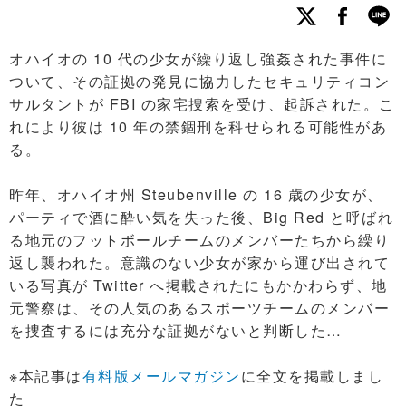
オハイオの 10 代の少女が繰り返し強姦された事件に
ついて、その証拠の発見に協力したセキュリティコン
サルタントが FBI の家宅捜索を受け、起訴された。こ
れにより彼は 10 年の禁錮刑を科せられる可能性があ
る。
昨年、オハイオ州 Steubenville の 16 歳の少女が、
パーティで酒に酔い気を失った後、Big Red と呼ばれ
る地元のフットボールチームのメンバーたちから繰り
返し襲われた。意識のない少女が家から運び出されて
いる写真が Twitter へ掲載されたにもかかわらず、地
元警察は、その人気のあるスポーツチームのメンバー
を捜査するには充分な証拠がないと判断した…
※本記事は
有料版メールマガジン
に全文を掲載しまし
た