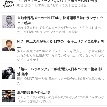
「これってゼロトラストなの？」と思ったら読むべき
ID 起点の “ HENNGE流 ” ゼロトラストここに爆誕
自動車部品メーカーNITTAN、決算開示目前にランサムウ
ェア感染
それは朝出社してタイムカードを押せないことからはじまっ
た。NITTAN vs ランサムウェア 戦い全記録
NICT 井上大介が考える 日本の「セキュリティ自給率」向
上
多くの組織で海外製のアプライアンスを導入していますが自分
たちがどんな仕組みで守られているかわかっていないんじゃな
いでしょうか？
「趣味：ハッキング」一般社団法人日本ハッカー協会 杉
浦 隆幸
国内 OSINT 第一人者 日本ハッカー協会の杉浦氏が本気を出し
たら
脆弱性診断を盗んだ男
かくして「良い診断」の定義が気づいたらいつの間にかすっか
り別物に交換されていた